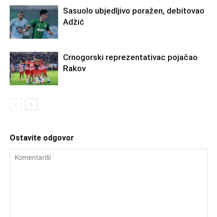
Sasuolo ubjedljivo poražen, debitovao
Adžić
Crnogorski reprezentativac pojačao
Rakov
Ostavite odgovor