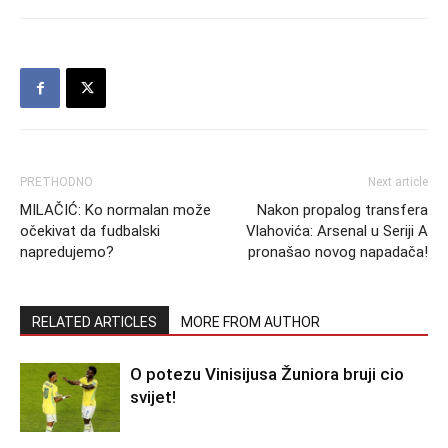
PRETHODNO
Next article
MILAČIĆ: Ko normalan može
Nakon propalog transfera
očekivat da fudbalski
Vlahovića: Arsenal u Seriji A
napredujemo?
pronašao novog napadača!
RELATED ARTICLES
MORE FROM AUTHOR
O potezu Vinisijusa Žuniora bruji cio
svijet!