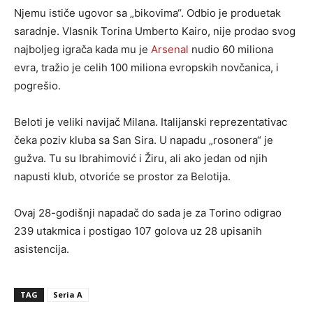
Njemu ističe ugovor sa „bikovima“. Odbio je produetak
saradnje. Vlasnik Torina Umberto Kairo, nije prodao svog
najboljeg igrača kada mu je
Arsenal
nudio 60 miliona
evra, tražio je celih 100 miliona evropskih novčanica, i
pogrešio.
Beloti je veliki navijač Milana. Italijanski reprezentativac
čeka poziv kluba sa San Sira. U napadu „rosonera“ je
gužva. Tu su Ibrahimović i Žiru, ali ako jedan od njih
napusti klub, otvoriće se prostor za Belotija.
Ovaj 28-godišnji napadač do sada je za Torino odigrao
239 utakmica i postigao 107 golova uz 28 upisanih
asistencija.
TAG
Seria A