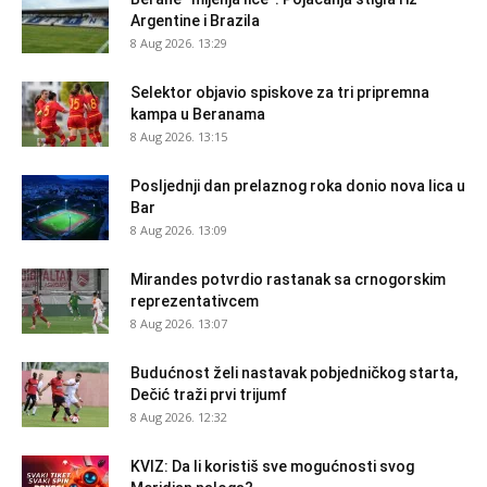
Argentine i Brazila
8 Aug 2026. 13:29
Selektor objavio spiskove za tri pripremna
kampa u Beranama
8 Aug 2026. 13:15
Posljednji dan prelaznog roka donio nova lica u
Bar
8 Aug 2026. 13:09
Mirandes potvrdio rastanak sa crnogorskim
reprezentativcem
8 Aug 2026. 13:07
Budućnost želi nastavak pobjedničkog starta,
Dečić traži prvi trijumf
8 Aug 2026. 12:32
KVIZ: Da li koristiš sve mogućnosti svog