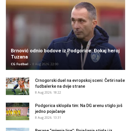
Brnović odnio bodove iz Podgorice: Đokaj heroj
Tuzana
CG Fudbal
-
8 Aug 2026. 22:00
Crnogorski duel na evropskoj sceni: Četiri naše
fudbalerke na dvije strane
8 Aug 2026. 18:22
Podgorica sklopila tim: Na DG arenu stiglo još
jedno pojačanje
8 Aug 2026. 13:31
Berane “mijenja lice”: Pojačanja stigla i iz