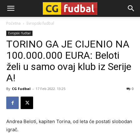
CG-
Početna
Evropski fudbal
Evropski fudbal
Fudbal
TORINO GA JE CIJENIO NA
100.000.000 EURA: Beloti
želi u samo ovaj klub iz Serije
A!
By
CG Fudbal
-
17 Feb 2022. 13:25
0
Andrea Beloti, kapiten Torina, od leta će postati slobodan
igrač.