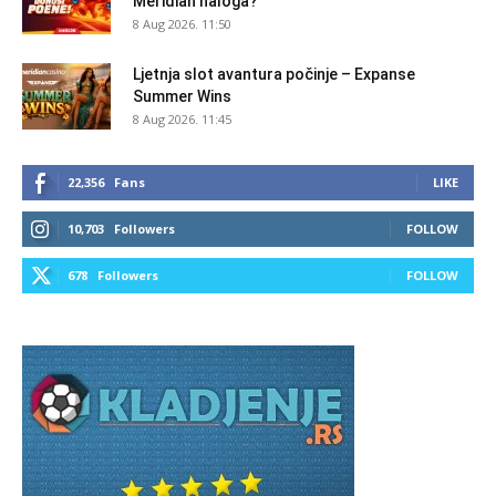
Meridian naloga?
8 Aug 2026. 11:50
Ljetnja slot avantura počinje – Expanse
Summer Wins
8 Aug 2026. 11:45
22,356
Fans
LIKE
10,703
Followers
FOLLOW
678
Followers
FOLLOW