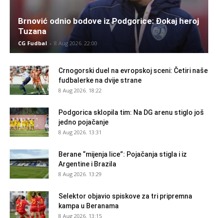
Brnović odnio bodove iz Podgorice: Đokaj heroj
Tuzana
CG Fudbal
-
8 Aug 2026. 22:00
Crnogorski duel na evropskoj sceni: Četiri naše
fudbalerke na dvije strane
8 Aug 2026. 18:22
Podgorica sklopila tim: Na DG arenu stiglo još
jedno pojačanje
8 Aug 2026. 13:31
Berane “mijenja lice”: Pojačanja stigla i iz
Argentine i Brazila
8 Aug 2026. 13:29
Selektor objavio spiskove za tri pripremna
kampa u Beranama
8 Aug 2026. 13:15