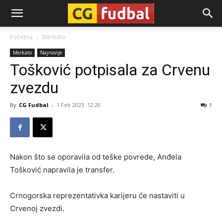
CG-
Početna
Merkato
Merkato
Najnovije
Fudbal
Tošković potpisala za Crvenu
zvezdu
By
CG Fudbal
-
1 Feb 2023. 12:20
1
Nakon što se oporavila od teške povrede, Anđela
Tošković napravila je transfer.
Crnogorska reprezentativka karijeru će nastaviti u
Crvenoj zvezdi.