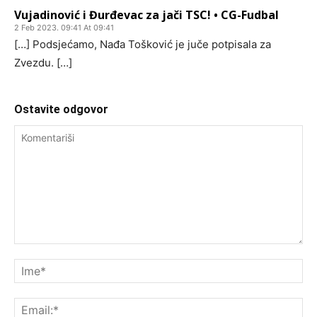
Vujadinović i Đurđevac za jači TSC! • CG-Fudbal
2 Feb 2023. 09:41 At 09:41
[…] Podsjećamo, Nađa Tošković je juče potpisala za
Zvezdu. […]
Ostavite odgovor