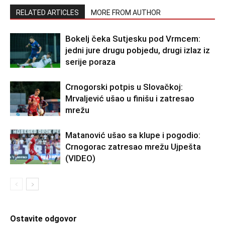
RELATED ARTICLES
MORE FROM AUTHOR
Bokelj čeka Sutjesku pod Vrmcem:
jedni jure drugu pobjedu, drugi izlaz iz
serije poraza
Crnogorski potpis u Slovačkoj:
Mrvaljević ušao u finišu i zatresao
mrežu
Matanović ušao sa klupe i pogodio:
Crnogorac zatresao mrežu Ujpešta
(VIDEO)
Ostavite odgovor