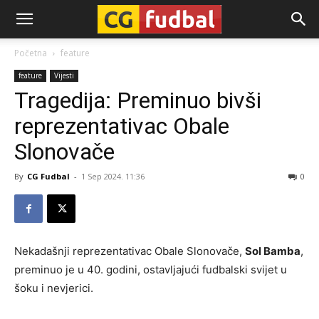
CG-
Početna
feature
feature
Vijesti
Fudbal
Tragedija: Preminuo bivši
reprezentativac Obale
Slonovače
By
CG Fudbal
-
1 Sep 2024. 11:36
0
Nekadašnji reprezentativac Obale Slonovače,
Sol Bamba
,
preminuo je u 40. godini, ostavljajući fudbalski svijet u
šoku i nevjerici.