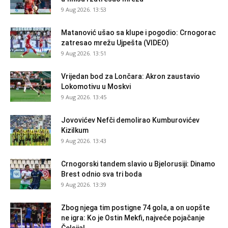
9 Aug 2026. 13:53
Matanović ušao sa klupe i pogodio: Crnogorac
zatresao mrežu Ujpešta (VIDEO)
9 Aug 2026. 13:51
Vrijedan bod za Lončara: Akron zaustavio
Lokomotivu u Moskvi
9 Aug 2026. 13:45
Jovovićev Nefči demolirao Kumburovićev
Kizilkum
9 Aug 2026. 13:43
Crnogorski tandem slavio u Bjelorusiji: Dinamo
Brest odnio sva tri boda
9 Aug 2026. 13:39
Zbog njega tim postigne 74 gola, a on uopšte
ne igra: Ko je Ostin Mekfi, najveće pojačanje
Čelsija!