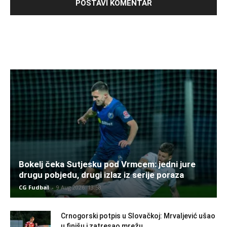
Bokelj čeka Sutjesku pod Vrmcem: jedni jure
drugu pobjedu, drugi izlaz iz serije poraza
CG Fudbal
-
9 Aug 2026. 13:58
Crnogorski potpis u Slovačkoj: Mrvaljević ušao
u finišu i zatresao mrežu