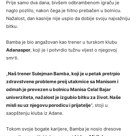
Prije samo dva dana, bivšem odbrambenom igraču je
naglo pozlilo, nakon čega je hitno prebačen u bolnicu.
Nažalost, dan kasnije nije uspio da dobije svoju najvažniju
bitku.
Bamba je bio angažovan kao trener u turskom klubu
Adanaspor
, koji je i potvrdio tužnu vijest o njegovoj
smrti.
„
Naš trener Sulejman Bamba, koji je u petak pretrpio
zdravstvene probleme preij utakmice sa Manisom i
odmah je prevezen u bolnicu Manisa Celal Bajar
univerziteta, nažalost je izgubio bitku za život. Naše
misli su uz njegovu porodicu i prijatelje
“, stoji u
saopštenju kluba iz Adane.
Tokom svoje bogate karijere, Bamba je nosio dresove