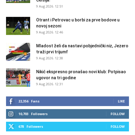
9 Aug 2026. 12:51
Otrant i Petrovac u borbi za prve bodove u
novoj sezoni
9 Aug 2026. 12:46
Mladost želi da nastavi pobjednički niz, Jezero
traži prvi trijumf
9 Aug 2026. 12:38
Nikić ekspresno pronašao novi klub: Potpisao
ugovor na tri godine
9 Aug 2026. 12:31
22,356
Fans
LIKE
10,703
Followers
FOLLOW
678
Followers
FOLLOW