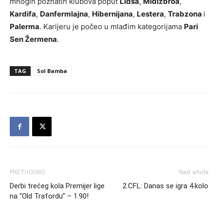
mnogih poznatih klubova poput
Lidsa
,
Midlzbroa
,
Kardifa
,
Danfermlajna
,
Hibernijana
,
Lestera
,
Trabzona
i
Palerma
. Karijeru je počeo u mlađim kategorijama
Pari
Sen Žermena
.
TAG
Sol Bamba
PRETHODNO
Next article
Derbi trećeg kola Premijer lige
2.CFL: Danas se igra 4.kolo
na “Old Trafordu” – 1.90!