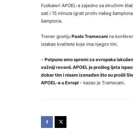
Fudbaleri APOEL-a zajedno sa stručnim štabom
sati i 15 minuta igrati protiv našeg šampiona
šampiona.
Trener gostiju
Paolo Tramecani
na konferenc
istakao kvalitete koje ima njegov tim.
–
Potpuno smo spremi za evropska iskušenja.
važniji revanš. APOEL je prošlog ljeta ispao
dobar tim i nisam izenađen što su prošli 
APOEL-a u Evropi
– kazao je Tramecani.