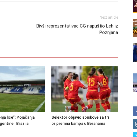
Next article
Bivši reprezentativac CG napuštio Leh iz
Poznjana
nja lice”: Pojačanja
Selektor objavio spiskove za tri
rgentine i Brazila
pripremna kampa u Beranama