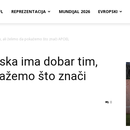
FL
REPREZENTACIJA
MUNDIJAL 2026
EVROPSKI
m, ali želimo da pokažemo što znači APOEL
ska ima dobar tim,
kažemo što znači
0