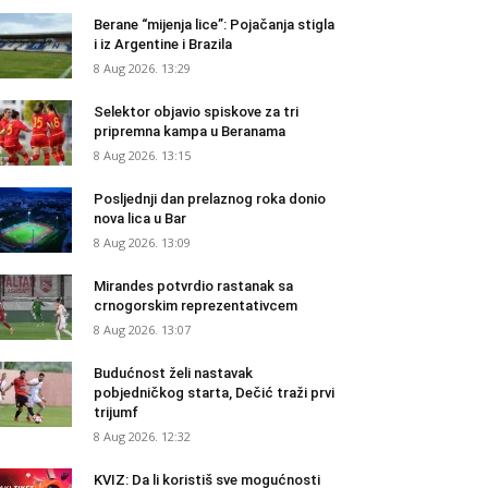
Berane “mijenja lice”: Pojačanja stigla
i iz Argentine i Brazila
8 Aug 2026. 13:29
Selektor objavio spiskove za tri
pripremna kampa u Beranama
8 Aug 2026. 13:15
Posljednji dan prelaznog roka donio
nova lica u Bar
8 Aug 2026. 13:09
Mirandes potvrdio rastanak sa
crnogorskim reprezentativcem
8 Aug 2026. 13:07
Budućnost želi nastavak
pobjedničkog starta, Dečić traži prvi
trijumf
8 Aug 2026. 12:32
KVIZ: Da li koristiš sve mogućnosti