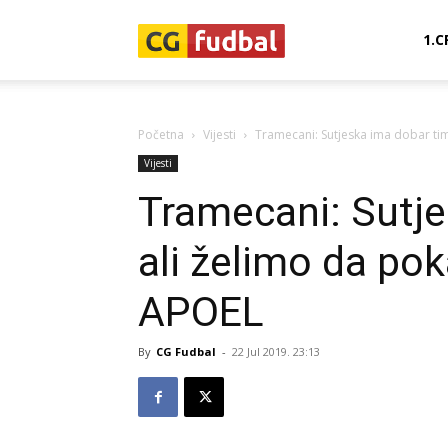
CG-
1.C
Fudbal
Početna
Vijesti
Tramecani: Sutjeska ima dobar ti
Vijesti
Tramecani: Sutje
ali želimo da po
APOEL
By
CG Fudbal
-
22 Jul 2019. 23:13