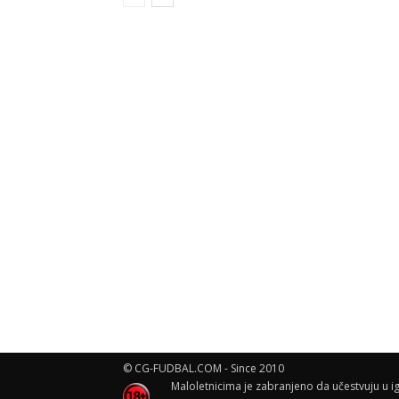
© CG-FUDBAL.COM - Since 2010
Maloletnicima je zabranjeno da učestvuju u ig