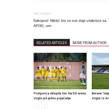
PRETHODNO
Rakojević: Nikšić živi za ove dvije utakmice sa
APOEL-om
RELATED ARTICLES
MORE FROM AUTHOR
Podgorica sklopila tim: Na DG arenu
Berane “mije
stiglo još jedno pojačanje
stigla i iz A