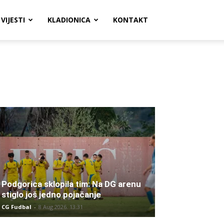
VIJESTI
KLADIONICA
KONTAKT
Podgorica sklopila tim: Na DG arenu
stiglo još jedno pojačanje
CG Fudbal
-
8 Aug 2026. 13:31