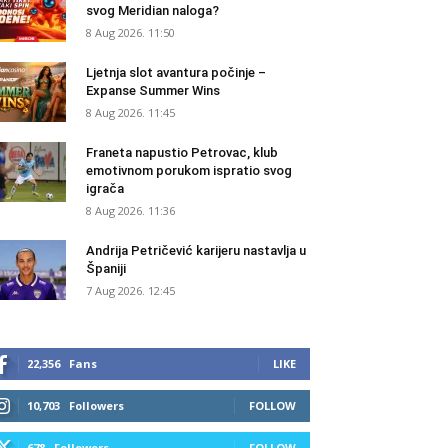
svog Meridian naloga?
8 Aug 2026. 11:50
Ljetnja slot avantura počinje –
Expanse Summer Wins
8 Aug 2026. 11:45
Franeta napustio Petrovac, klub
emotivnom porukom ispratio svog
igrača
8 Aug 2026. 11:36
Andrija Petričević karijeru nastavlja u
Španiji
7 Aug 2026. 12:45
22,356
Fans
LIKE
10,703
Followers
FOLLOW
678
Followers
FOLLOW