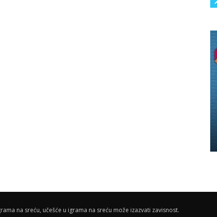
rama na sreću, učešće u igrama na sreću može izazvati zavisnost.