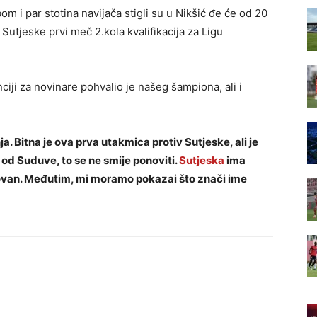
 i par stotina navijača stigli su u Nikšić đe će od 20
 Sutjeske prvi meč 2.kola kvalifikacija za Ligu
iji za novinare pohvalio je našeg šampiona, ali i
 Bitna je ova prva utakmica protiv Sutjeske, ali je
 od Suduve, to se ne smije ponoviti.
Sutjeska
ima
Slovan. Međutim, mi moramo pokazai što znači ime