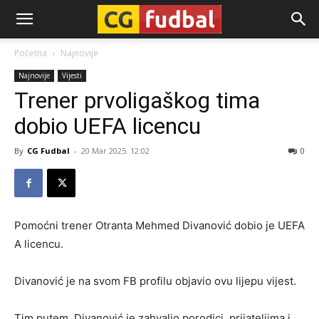
CG-
Početna
Najnovije
Najnovije
Vijesti
Fudbal
Trener prvoligaškog tima
dobio UEFA licencu
By
CG Fudbal
-
20 Mar 2025. 12:02
0
Pomoćni trener Otranta Mehmed Divanović dobio je UEFA
A licencu.
Divanović je na svom FB profilu objavio ovu lijepu vijest.
Tim putem, Divanović je zahvalio porodici, prijateljima i