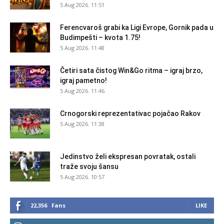
5 Aug 2026. 11:51
Ferencvaroš grabi ka Ligi Evrope, Gornik pada u
Budimpešti – kvota 1.75!
5 Aug 2026. 11:48
Četiri sata čistog Win&Go ritma – igraj brzo,
igraj pametno!
5 Aug 2026. 11:46
Crnogorski reprezentativac pojačao Rakov
5 Aug 2026. 11:38
Jedinstvo želi ekspresan povratak, ostali
traže svoju šansu
5 Aug 2026. 10:57
22,356
Fans
LIKE