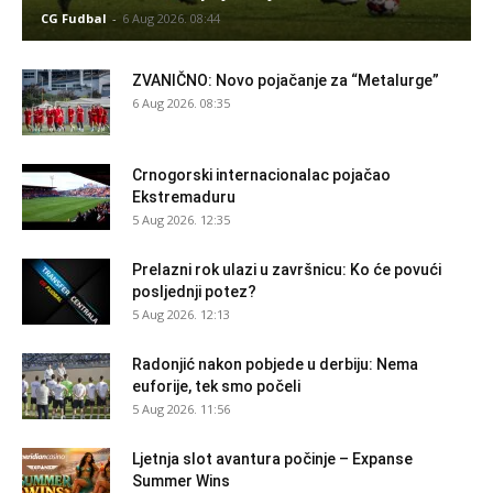
CG Fudbal
-
6 Aug 2026. 08:44
ZVANIČNO: Novo pojačanje za “Metalurge”
6 Aug 2026. 08:35
Crnogorski internacionalac pojačao
Ekstremaduru
5 Aug 2026. 12:35
Prelazni rok ulazi u završnicu: Ko će povući
posljednji potez?
5 Aug 2026. 12:13
Radonjić nakon pobjede u derbiju: Nema
euforije, tek smo počeli
5 Aug 2026. 11:56
Ljetnja slot avantura počinje – Expanse
Summer Wins