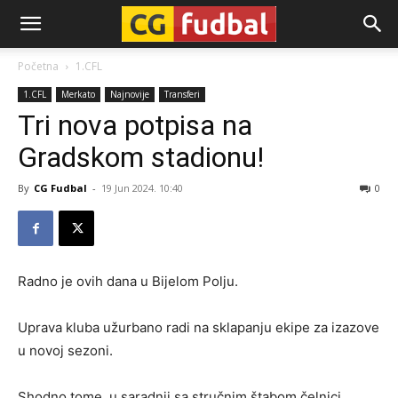
CG-
Početna
1.CFL
1.CFL
Merkato
Najnovije
Transferi
Fudbal
Tri nova potpisa na
Gradskom stadionu!
By
CG Fudbal
-
19 Jun 2024. 10:40
0
Radno je ovih dana u Bijelom Polju.
Uprava kluba užurbano radi na sklapanju ekipe za izazove
u novoj sezoni.
Shodno tome, u saradnji sa stručnim štabom čelnici