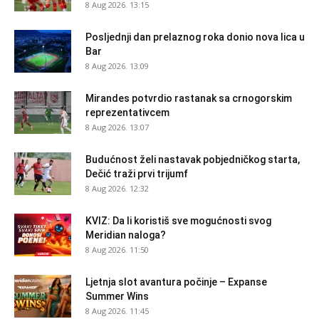
8 Aug 2026. 13:15
Posljednji dan prelaznog roka donio nova lica u
Bar
8 Aug 2026. 13:09
Mirandes potvrdio rastanak sa crnogorskim
reprezentativcem
8 Aug 2026. 13:07
Budućnost želi nastavak pobjedničkog starta,
Dečić traži prvi trijumf
8 Aug 2026. 12:32
KVIZ: Da li koristiš sve mogućnosti svog
Meridian naloga?
8 Aug 2026. 11:50
Ljetnja slot avantura počinje – Expanse
Summer Wins
8 Aug 2026. 11:45