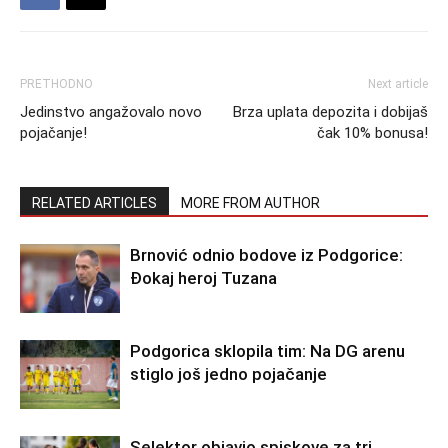
PRETHODNO
Next article
Jedinstvo angažovalo novo
Brza uplata depozita i dobijaš
pojačanje!
čak 10% bonusa!
RELATED ARTICLES
MORE FROM AUTHOR
Brnović odnio bodove iz Podgorice:
Đokaj heroj Tuzana
Podgorica sklopila tim: Na DG arenu
stiglo još jedno pojačanje
Selektor objavio spiskove za tri