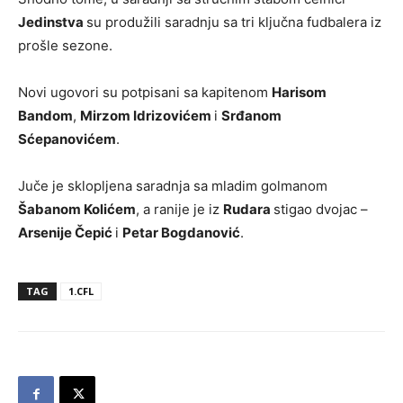
Jedinstva
su produžili saradnju sa tri ključna fudbalera iz
prošle sezone.
Novi ugovori su potpisani sa kapitenom
Harisom
Bandom
,
Mirzom Idrizovićem
i
Srđanom
Sćepanovićem
.
Juče je sklopljena saradnja sa mladim golmanom
Šabanom Kolićem
, a ranije je iz
Rudara
stigao dvojac –
Arsenije Čepić
i
Petar Bogdanović
.
TAG
1.CFL