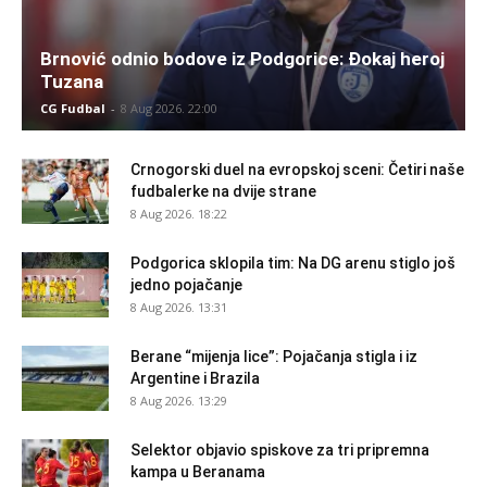
Brnović odnio bodove iz Podgorice: Đokaj heroj
Tuzana
CG Fudbal
-
8 Aug 2026. 22:00
Crnogorski duel na evropskoj sceni: Četiri naše
fudbalerke na dvije strane
8 Aug 2026. 18:22
Podgorica sklopila tim: Na DG arenu stiglo još
jedno pojačanje
8 Aug 2026. 13:31
Berane “mijenja lice”: Pojačanja stigla i iz
Argentine i Brazila
8 Aug 2026. 13:29
Selektor objavio spiskove za tri pripremna
kampa u Beranama