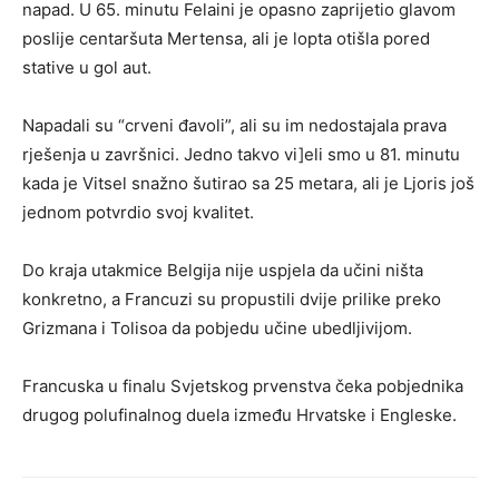
napad. U 65. minutu Felaini je opasno zaprijetio glavom
poslije centaršuta Mertensa, ali je lopta otišla pored
stative u gol aut.
Napadali su “crveni đavoli”, ali su im nedostajala prava
rješenja u završnici. Jedno takvo vi]eli smo u 81. minutu
kada je Vitsel snažno šutirao sa 25 metara, ali je Ljoris još
jednom potvrdio svoj kvalitet.
Do kraja utakmice Belgija nije uspjela da učini ništa
konkretno, a Francuzi su propustili dvije prilike preko
Grizmana i Tolisoa da pobjedu učine ubedljivijom.
Francuska u finalu Svjetskog prvenstva čeka pobjednika
drugog polufinalnog duela između Hrvatske i Engleske.