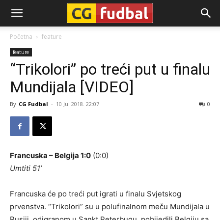
CG-
Početna
feature
feature
Fudbal
“Trikolori” po treći put u finalu
Mundijala [VIDEO]
By
CG Fudbal
-
10 Jul 2018. 22:07
0
Francuska – Belgija 1:0
(0:0)
Umtiti 51’
Francuska će po treći put igrati u finalu Svjetskog
prvenstva. “Trikolori” su u polufinalnom meču Mundijala u
Rusiji, odigranom u Sankt Peterbugu, pobijedili Belgiju sa