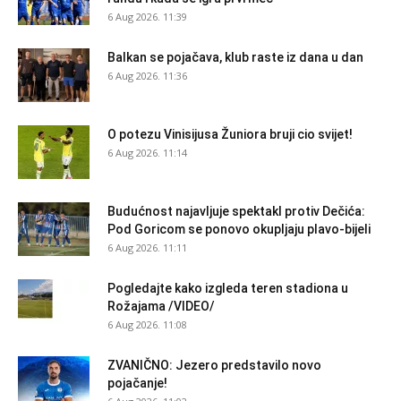
6 Aug 2026. 11:39
Balkan se pojačava, klub raste iz dana u dan
6 Aug 2026. 11:36
O potezu Vinisijusa Žuniora bruji cio svijet!
6 Aug 2026. 11:14
Budućnost najavljuje spektakl protiv Dečića:
Pod Goricom se ponovo okupljaju plavo-bijeli
6 Aug 2026. 11:11
Pogledajte kako izgleda teren stadiona u
Rožajama /VIDEO/
6 Aug 2026. 11:08
ZVANIČNO: Jezero predstavilo novo
pojačanje!