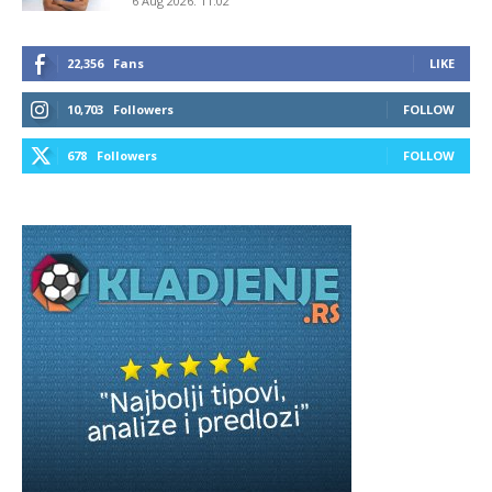
6 Aug 2026. 11:02
22,356
Fans
LIKE
10,703
Followers
FOLLOW
678
Followers
FOLLOW