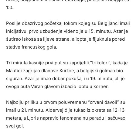
1:0.
Poslije obazrivog početka, tokom kojeg su Belgijanci imali
inicijativu, prvo uzbuđenje viđeno je u 15. minutu. Azar je
šutirao iskosa sa lijeve strane, a lopta je fijuknula pored
stative francuskog gola.
Tri minuta kasnije prvi put su zaprijetili “trikolori”, kada je
Mautidi zagrijao dlanove Kurtoe, a belgijski golman bio
siguran. Azar je imao dobar pokušaj i u 19. minutu, ali je
ovoga puta Varan glavom izbacio loptu u korner.
Najbolju priliku u prvom poluvremenu “crveni đavoli” su
imali u 21. minutu. Aldervejld je tukao iz okreta sa 12-13
metara, a Ljoris napravio fenomenalnu paradu i sačuvao
svoj gol.