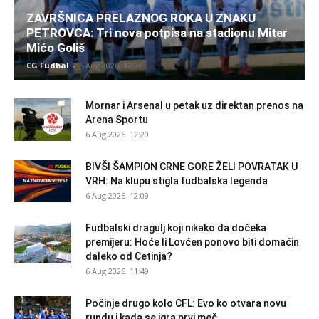
ZAVRŠNICA PRELAZNOG ROKA U ZNAKU
PETROVCA: Tri nova potpisa na stadionu Mitar
Mićo Goliš
CG Fudbal
-
6 Aug 2026. 12:26
Mornar i Arsenal u petak uz direktan prenos na
Arena Sportu
6 Aug 2026. 12:20
BIVŠI ŠAMPION CRNE GORE ŽELI POVRATAK U
VRH: Na klupu stigla fudbalska legenda
6 Aug 2026. 12:09
Fudbalski dragulj koji nikako da dočeka
premijeru: Hoće li Lovćen ponovo biti domaćin
daleko od Cetinja?
6 Aug 2026. 11:49
Počinje drugo kolo CFL: Evo ko otvara novu
rundu i kada se igra prvi meč