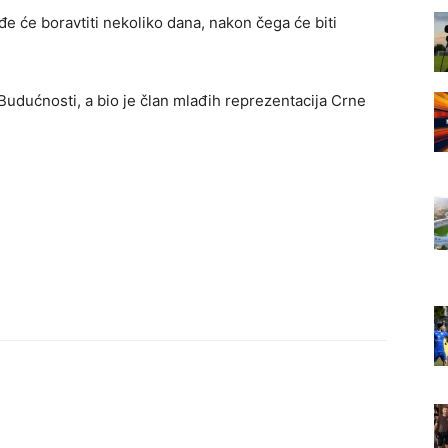
e će boravtiti nekoliko dana, nakon čega će biti
Budućnosti, a bio je član mlađih reprezentacija Crne