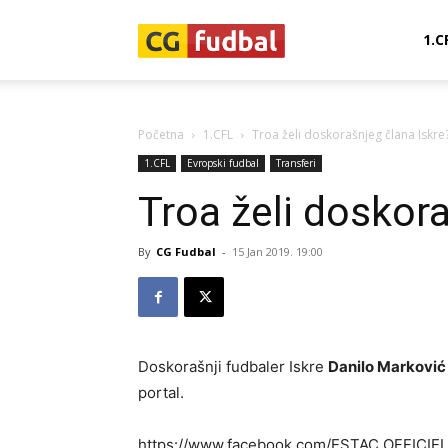
CG-
1.C
Fudbal
Početna
1.CFL
Troa želi doskorašnjeg člana Iskre
1.CFL
Evropski fudbal
Transferi
Troa želi doskor
By
CG Fudbal
-
15 Jan 2019. 19:00
Doskorašnji fudbaler Iskre
Danilo Marković
portal.
https://www.facebook.com/ESTAC.OFFICIEL