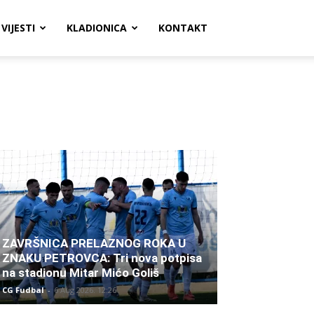
VIJESTI
KLADIONICA
KONTAKT
ZAVRŠNICA PRELAZNOG ROKA U
ZNAKU PETROVCA: Tri nova potpisa
na stadionu Mitar Mićo Goliš
CG Fudbal
-
6 Aug 2026. 12:26