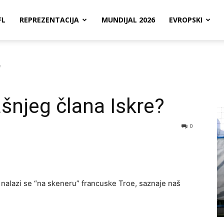
FL
REPREZENTACIJA
MUNDIJAL 2026
EVROPSKI
?
ašnjeg člana Iskre?
0
nalazi se “na skeneru” francuske Troe, saznaje naš