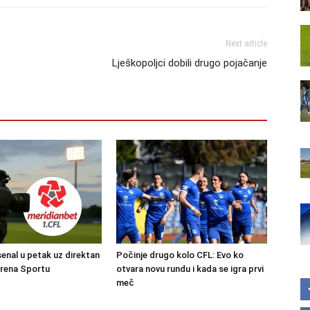
Next article
Lješkopoljci dobili drugo pojačanje
senal u petak uz direktan
Počinje drugo kolo CFL: Evo ko
Arena Sportu
otvara novu rundu i kada se igra prvi
meč