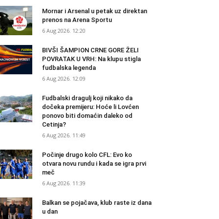
Mornar i Arsenal u petak uz direktan
prenos na Arena Sportu
6 Aug 2026. 12:20
BIVŠI ŠAMPION CRNE GORE ŽELI
POVRATAK U VRH: Na klupu stigla
fudbalska legenda
6 Aug 2026. 12:09
Fudbalski dragulj koji nikako da
dočeka premijeru: Hoće li Lovćen
ponovo biti domaćin daleko od
Cetinja?
6 Aug 2026. 11:49
Počinje drugo kolo CFL: Evo ko
otvara novu rundu i kada se igra prvi
meč
6 Aug 2026. 11:39
Balkan se pojačava, klub raste iz dana
u dan