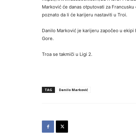
Marković će danas otputovati za Francusku đ
poznato da li će karijeru nastaviti u Troi.
Danilo Marković je karijeru započeo u ekipi 
Gore.
Troa se takmiči u Ligi 2.
TAG
Danilo Marković