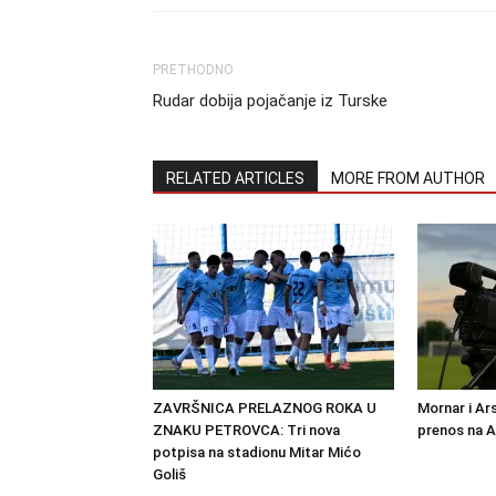
PRETHODNO
Rudar dobija pojačanje iz Turske
RELATED ARTICLES
MORE FROM AUTHOR
ZAVRŠNICA PRELAZNOG ROKA U
Mornar i Ar
ZNAKU PETROVCA: Tri nova
prenos na 
potpisa na stadionu Mitar Mićo
Goliš