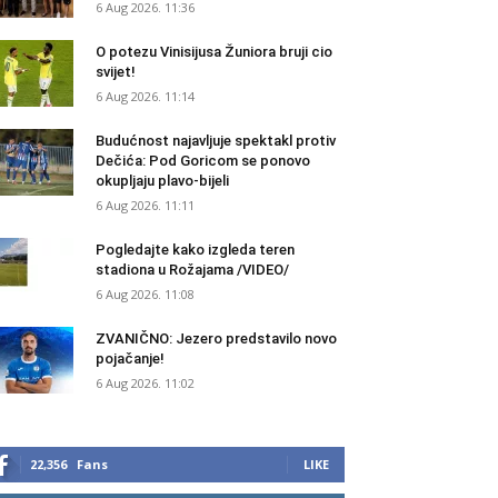
6 Aug 2026. 11:36
O potezu Vinisijusa Žuniora bruji cio
svijet!
6 Aug 2026. 11:14
Budućnost najavljuje spektakl protiv
Dečića: Pod Goricom se ponovo
okupljaju plavo-bijeli
6 Aug 2026. 11:11
Pogledajte kako izgleda teren
stadiona u Rožajama /VIDEO/
6 Aug 2026. 11:08
ZVANIČNO: Jezero predstavilo novo
pojačanje!
6 Aug 2026. 11:02
22,356
Fans
LIKE