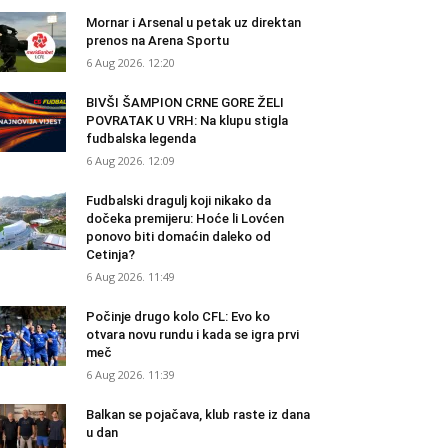
Mornar i Arsenal u petak uz direktan
prenos na Arena Sportu
6 Aug 2026. 12:20
BIVŠI ŠAMPION CRNE GORE ŽELI
POVRATAK U VRH: Na klupu stigla
fudbalska legenda
6 Aug 2026. 12:09
Fudbalski dragulj koji nikako da
dočeka premijeru: Hoće li Lovćen
ponovo biti domaćin daleko od
Cetinja?
6 Aug 2026. 11:49
Počinje drugo kolo CFL: Evo ko
otvara novu rundu i kada se igra prvi
meč
6 Aug 2026. 11:39
Balkan se pojačava, klub raste iz dana
u dan