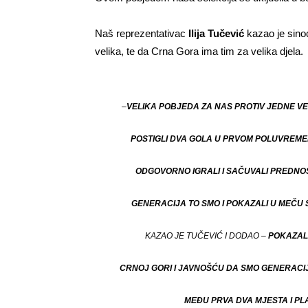
Naš reprezentativac
Ilija Tučević
kazao je sin
velika, te da Crna Gora ima tim za velika djela.
–
VELIKA POBJEDA ZA NAS PROTIV JEDNE VEL
POSTIGLI DVA GOLA U PRVOM POLUVREME
ODGOVORNO IGRALI I SAČUVALI PREDNOS
GENERACIJA TO SMO I POKAZALI U MEČU
KAZAO JE TUČEVIĆ I DODAO –
P
OKAZAL
CRNOJ GORI I JAVNOŠĆU DA SMO GENERACIJA
MEĐU PRVA DVA MJESTA I PLA