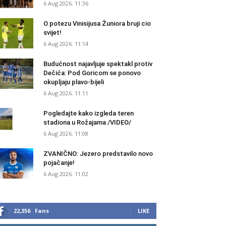
6 Aug 2026. 11:36
O potezu Vinisijusa Žuniora bruji cio
svijet!
6 Aug 2026. 11:14
Budućnost najavljuje spektakl protiv
Dečića: Pod Goricom se ponovo
okupljaju plavo-bijeli
6 Aug 2026. 11:11
Pogledajte kako izgleda teren
stadiona u Rožajama /VIDEO/
6 Aug 2026. 11:08
ZVANIČNO: Jezero predstavilo novo
pojačanje!
6 Aug 2026. 11:02
22,356
Fans
LIKE