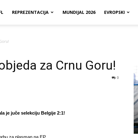
FL
REPREZENTACIJA
MUNDIJAL 2026
EVROPSKI
 Goru!
pobjeda za Crnu Goru!
0
 je juče selekciju Belgije 2:1!
orbu za plasman na EP.