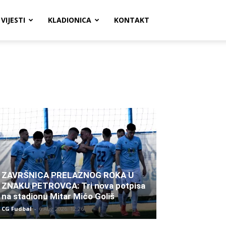
VIJESTI
KLADIONICA
KONTAKT
ZAVRŠNICA PRELAZNOG ROKA U
ZNAKU PETROVCA: Tri nova potpisa
na stadionu Mitar Mićo Goliš
CG Fudbal
-
6 Aug 2026. 12:26