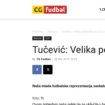
CG-
1.C
Fudbal
Početna
feature
Tučević: Velika pobjeda za Crnu
feature
U21
Tučević: Velika 
By
CG Fudbal
-
28 Mar 2016. 23:05
Naša mlada fudbalska reprezentacija savladala
foto: fb
Ovom pobjedom naša selekcija se uključila u b