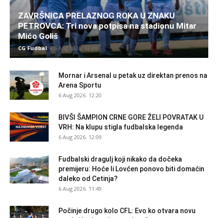
ZAVRŠNICA PRELAZNOG ROKA U ZNAKU
PETROVCA: Tri nova potpisa na stadionu Mitar
Mićo Goliš
CG Fudbal
-
6 Aug 2026. 12:26
Mornar i Arsenal u petak uz direktan prenos na
Arena Sportu
6 Aug 2026. 12:20
BIVŠI ŠAMPION CRNE GORE ŽELI POVRATAK U
VRH: Na klupu stigla fudbalska legenda
6 Aug 2026. 12:09
Fudbalski dragulj koji nikako da dočeka
premijeru: Hoće li Lovćen ponovo biti domaćin
daleko od Cetinja?
6 Aug 2026. 11:49
Počinje drugo kolo CFL: Evo ko otvara novu