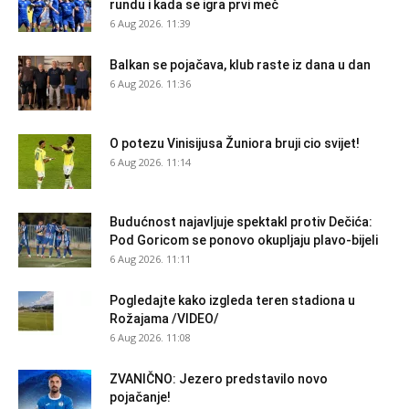
rundu i kada se igra prvi meč
6 Aug 2026. 11:39
Balkan se pojačava, klub raste iz dana u dan
6 Aug 2026. 11:36
O potezu Vinisijusa Žuniora bruji cio svijet!
6 Aug 2026. 11:14
Budućnost najavljuje spektakl protiv Dečića:
Pod Goricom se ponovo okupljaju plavo-bijeli
6 Aug 2026. 11:11
Pogledajte kako izgleda teren stadiona u
Rožajama /VIDEO/
6 Aug 2026. 11:08
ZVANIČNO: Jezero predstavilo novo
pojačanje!