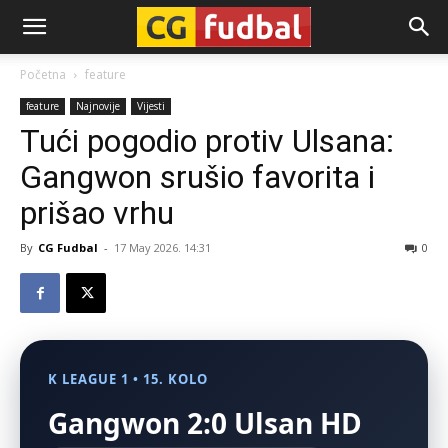
CG-
Početna
feature
feature
Najnovije
Vijesti
Fudbal
Tući pogodio protiv Ulsana:
Gangwon srušio favorita i
prišao vrhu
By
CG Fudbal
-
17 May 2026. 14:31
0
K LEAGUE 1 • 15. KOLO
Gangwon 2:0 Ulsan HD