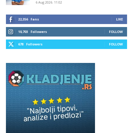
6 Aug 2026. 11:02
22,356
Fans
LIKE
10,703
Followers
FOLLOW
678
Followers
FOLLOW