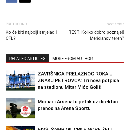
PRETHODNO
Next article
Ko će biti najbolji strijelac 1.
TEST: Koliko dobro poznaješ
CFL?
Meridianov teren?
RELATED ARTICLES
MORE FROM AUTHOR
ZAVRŠNICA PRELAZNOG ROKA U
ZNAKU PETROVCA: Tri nova potpisa
na stadionu Mitar Mićo Goliš
Mornar i Arsenal u petak uz direktan
prenos na Arena Sportu
BIVŠI ŠAMPION CRNE GORE ŽELI