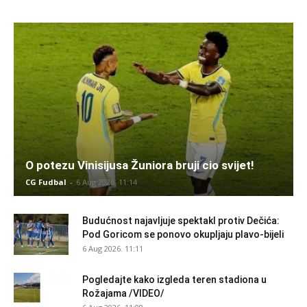
O potezu Vinisijusa Žuniora bruji cio svijet!
CG Fudbal
-
6 Aug 2026. 11:14
Budućnost najavljuje spektakl protiv Dečića:
Pod Goricom se ponovo okupljaju plavo-bijeli
6 Aug 2026. 11:11
Pogledajte kako izgleda teren stadiona u
Rožajama /VIDEO/