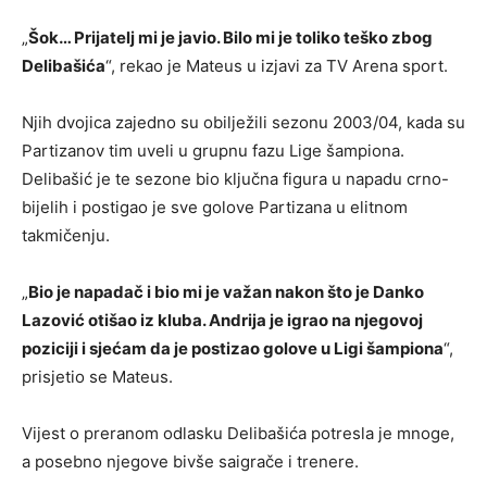
„
Šok… Prijatelj mi je javio. Bilo mi je toliko teško zbog
Delibašića
“, rekao je Mateus u izjavi za TV Arena sport.
Njih dvojica zajedno su obilježili sezonu 2003/04, kada su
Partizanov tim uveli u grupnu fazu Lige šampiona.
Delibašić je te sezone bio ključna figura u napadu crno-
bijelih i postigao je sve golove Partizana u elitnom
takmičenju.
„
Bio je napadač i bio mi je važan nakon što je Danko
Lazović otišao iz kluba. Andrija je igrao na njegovoj
poziciji i sjećam da je postizao golove u Ligi šampiona
“,
prisjetio se Mateus.
Vijest o preranom odlasku Delibašića potresla je mnoge,
a posebno njegove bivše saigrače i trenere.