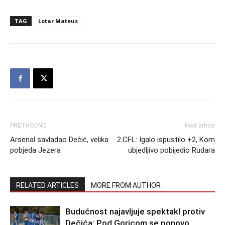
TAG
Lotar Mateus
PRETHODNO
Next article
Arsenal savladao Dečić, velika
2.CFL: Igalo ispustilo +2, Kom
pobjeda Jezera
ubjedljivo pobijedio Rudara
RELATED ARTICLES
MORE FROM AUTHOR
Budućnost najavljuje spektakl protiv
Dečića: Pod Goricom se ponovo