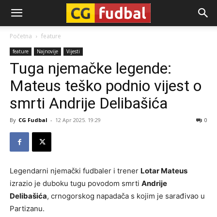
CG-
Početna
feature
feature
Najnovije
Vijesti
Fudbal
Tuga njemačke legende:
Mateus teško podnio vijest o
smrti Andrije Delibašića
By
CG Fudbal
-
12 Apr 2025. 19:29
0
Legendarni njemački fudbaler i trener
Lotar Mateus
izrazio je duboku tugu povodom smrti
Andrije
Delibašića
, crnogorskog napadača s kojim je sarađivao u
Partizanu.