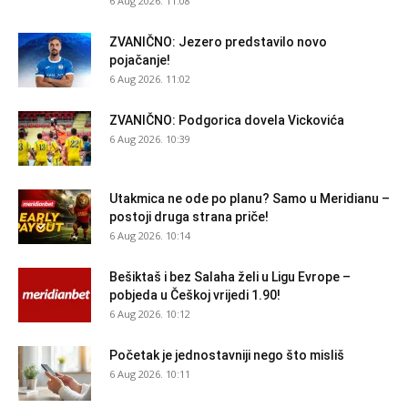
6 Aug 2026. 11:08
ZVANIČNO: Jezero predstavilo novo
pojačanje!
6 Aug 2026. 11:02
ZVANIČNO: Podgorica dovela Vickovića
6 Aug 2026. 10:39
Utakmica ne ode po planu? Samo u Meridianu –
postoji druga strana priče!
6 Aug 2026. 10:14
Bešiktaš i bez Salaha želi u Ligu Evrope –
pobjeda u Češkoj vrijedi 1.90!
6 Aug 2026. 10:12
Početak je jednostavniji nego što misliš
6 Aug 2026. 10:11