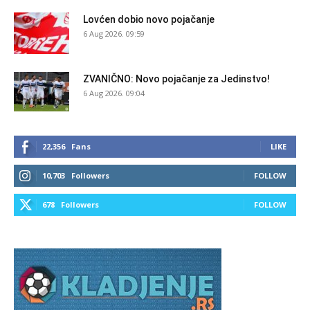
Lovćen dobio novo pojačanje
6 Aug 2026. 09:59
ZVANIČNO: Novo pojačanje za Jedinstvo!
6 Aug 2026. 09:04
22,356
Fans
LIKE
10,703
Followers
FOLLOW
678
Followers
FOLLOW