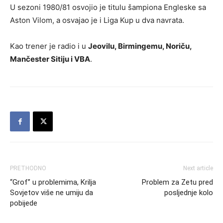
U sezoni 1980/81 osvojio je titulu šampiona Engleske sa
Aston Vilom, a osvajao je i Liga Kup u dva navrata.
Kao trener je radio i u
Jeovilu, Birmingemu, Noriču,
Mančester Sitiju i VBA
.
PRETHODNO
Next article
“Grof” u problemima, Krilja
Problem za Zetu pred
Sovjetov više ne umiju da
posljednje kolo
pobijede