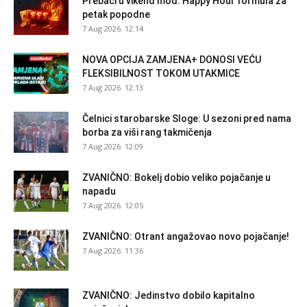
Prebaci u vikend mod: Happy Hour formula za
petak popodne
7 Aug 2026. 12:14
NOVA OPCIJA ZAMJENA+ DONOSI VEĆU
FLEKSIBILNOST TOKOM UTAKMICE
7 Aug 2026. 12:13
Čelnici starobarske Sloge: U sezoni pred nama
borba za viši rang takmičenja
7 Aug 2026. 12:09
ZVANIČNO: Bokelj dobio veliko pojačanje u
napadu
7 Aug 2026. 12:05
ZVANIČNO: Otrant angažovao novo pojačanje!
7 Aug 2026. 11:36
ZVANIČNO: Jedinstvo dobilo kapitalno