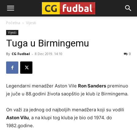
CG-
Početna
Vijesti
Vijesti
Fudbal
Tuga u Birmingemu
By
CG Fudbal
-
8 Dec 2019. 14:10
0
Legendarni menadžer Aston Vile
Ron Sanders
preminuo
je juče u 88.godini života saopštio je klub iz Birmingema.
On važi za jednog od najboljih menadžera koji su vodili
Aston Vilu
, a na klupi tog kluba je bio od 1974. do
1982.godine.