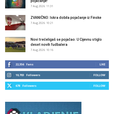
pojačanje!
7 Aug 2026. 11:31
ZVANIČNO: Iskra dobila pojačanje iz Finske
7 Aug 2026. 10:21
Novi trećeligaš se pojačao: U Cijevnu stiglo
deset novih fudbalera
7 Aug 2026. 10:16
22,356
Fans
LIKE
10,703
Followers
FOLLOW
678
Followers
FOLLOW