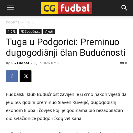
CG-
Početna
1.CFL
1.CFL
FK Budućnost
Vijesti
Fudbal
Tuga u Podgorici: Preminuo
dugogodišnji član Budućnosti
By
CG Fudbal
-
7 Jun 2026. 07:19
0
Fudbalski klub Budućnost zavijen je u crno nakon vijesti da
je u 50. godini preminuo Slaven Kuveljić, dugogodišnji
ekonom kluba i čovjek koji je godinama bio nezaobilazan
dio svlačionice podgoričkog velikana.