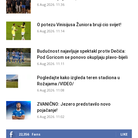
6 Aug 2026. 11:36
O potezu Vinisijusa Žuniora bruji cio svijet!
6 Aug 2026. 11:14
Budućnost najavljuje spektakl protiv Dečića:
Pod Goricom se ponovo okupljaju plavo-bijeli
6 Aug 2026. 11:11
Pogledajte kako izgleda teren stadiona u
Rožajama /VIDEO/
6 Aug 2026. 11:08
ZVANIČNO: Jezero predstavilo novo
pojačanje!
6 Aug 2026. 11:02
22,356
Fans
LIKE