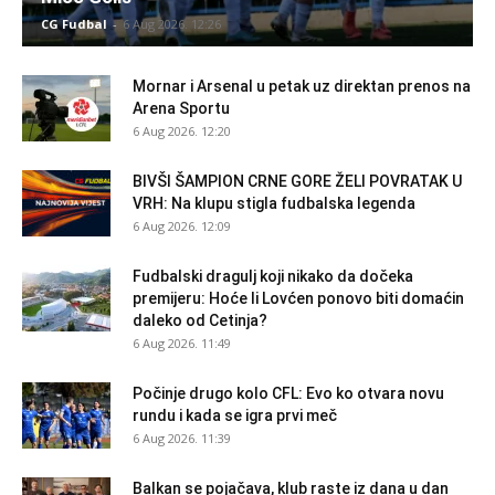
CG Fudbal
-
6 Aug 2026. 12:26
Mornar i Arsenal u petak uz direktan prenos na
Arena Sportu
6 Aug 2026. 12:20
BIVŠI ŠAMPION CRNE GORE ŽELI POVRATAK U
VRH: Na klupu stigla fudbalska legenda
6 Aug 2026. 12:09
Fudbalski dragulj koji nikako da dočeka
premijeru: Hoće li Lovćen ponovo biti domaćin
daleko od Cetinja?
6 Aug 2026. 11:49
Počinje drugo kolo CFL: Evo ko otvara novu
rundu i kada se igra prvi meč
6 Aug 2026. 11:39
Balkan se pojačava, klub raste iz dana u dan