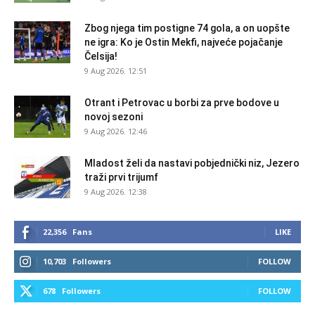
Zbog njega tim postigne 74 gola, a on uopšte
ne igra: Ko je Ostin Mekfi, najveće pojačanje
Čelsija!
9 Aug 2026. 12:51
Otrant i Petrovac u borbi za prve bodove u
novoj sezoni
9 Aug 2026. 12:46
Mladost želi da nastavi pobjednički niz, Jezero
traži prvi trijumf
9 Aug 2026. 12:38
22,356
Fans
LIKE
10,703
Followers
FOLLOW
678
Followers
FOLLOW