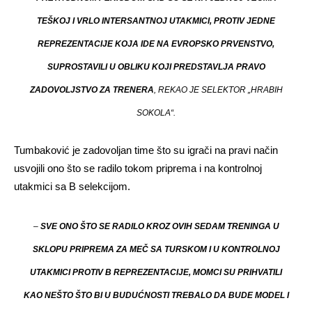
TEŠKOJ I VRLO INTERSANTNOJ UTAKMICI, PROTIV JEDNE
REPREZENTACIJE KOJA IDE NA EVROPSKO PRVENSTVO,
SUPROSTAVILI U OBLIKU KOJI PREDSTAVLJA PRAVO
ZADOVOLJSTVO ZA TRENERA
, REKAO JE SELEKTOR „HRABIH
SOKOLA“.
Tumbaković je zadovoljan time što su igrači na pravi način
usvojili ono što se radilo tokom priprema i na kontrolnoj
utakmici sa B selekcijom.
–
SVE ONO ŠTO SE RADILO KROZ OVIH SEDAM TRENINGA U
SKLOPU PRIPREMA ZA MEČ SA TURSKOM I U KONTROLNOJ
UTAKMICI PROTIV B REPREZENTACIJE, MOMCI SU PRIHVATILI
KAO NEŠTO ŠTO BI U BUDUĆNOSTI TREBALO DA BUDE MODEL I