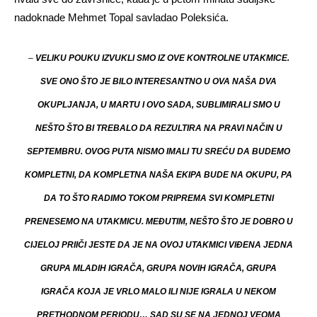
nadoknade Mehmet Topal savladao Poleksića.
–
VELIKU POUKU IZVUKLI SMO IZ OVE KONTROLNE UTAKMICE.
SVE ONO ŠTO JE BILO INTERESANTNO U OVA NAŠA DVA
OKUPLJANJA, U MARTU I OVO SADA, SUBLIMIRALI SMO U
NEŠTO ŠTO BI TREBALO DA REZULTIRA NA PRAVI NAČIN U
SEPTEMBRU. OVOG PUTA NISMO IMALI TU SREĆU DA BUDEMO
KOMPLETNI, DA KOMPLETNA NAŠA EKIPA BUDE NA OKUPU, PA
DA TO ŠTO RADIMO TOKOM PRIPREMA SVI KOMPLETNI
PRENESEMO NA UTAKMICU. MEĐUTIM, NEŠTO ŠTO JE DOBRO U
CIJELOJ PRIIČI JESTE DA JE NA OVOJ UTAKMICI VIĐENA JEDNA
GRUPA MLADIH IGRAČA, GRUPA NOVIH IGRAČA, GRUPA
IGRAČA KOJA JE VRLO MALO ILI NIJE IGRALA U NEKOM
PRETHODNOM PERIODU… SAD SU SE NA JEDNOJ VEOMA