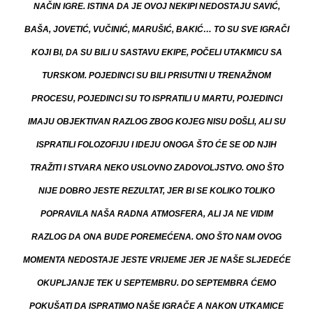
NAČIN IGRE. ISTINA DA JE OVOJ NEKIPI NEDOSTAJU SAVIĆ,
BAŠA, JOVETIĆ, VUČINIĆ, MARUŠIĆ, BAKIĆ… TO SU SVE IGRAČI
KOJI BI, DA SU BILI U SASTAVU EKIPE, POČELI UTAKMICU SA
TURSKOM. POJEDINCI SU BILI PRISUTNI U TRENAŽNOM
PROCESU, POJEDINCI SU TO ISPRATILI U MARTU, POJEDINCI
IMAJU OBJEKTIVAN RAZLOG ZBOG KOJEG NISU DOŠLI, ALI SU
ISPRATILI FOLOZOFIJU I IDEJU ONOGA ŠTO ĆE SE OD NJIH
TRAŽITI I STVARA NEKO USLOVNO ZADOVOLJSTVO. ONO ŠTO
NIJE DOBRO JESTE REZULTAT, JER BI SE KOLIKO TOLIKO
POPRAVILA NAŠA RADNA ATMOSFERA, ALI JA NE VIDIM
RAZLOG DA ONA BUDE POREMEĆENA. ONO ŠTO NAM OVOG
MOMENTA NEDOSTAJE JESTE VRIJEME JER JE NAŠE SLJEDEĆE
OKUPLJANJE TEK U SEPTEMBRU. DO SEPTEMBRA ĆEMO
POKUŠATI DA ISPRATIMO NAŠE IGRAČE A NAKON UTKAMICE