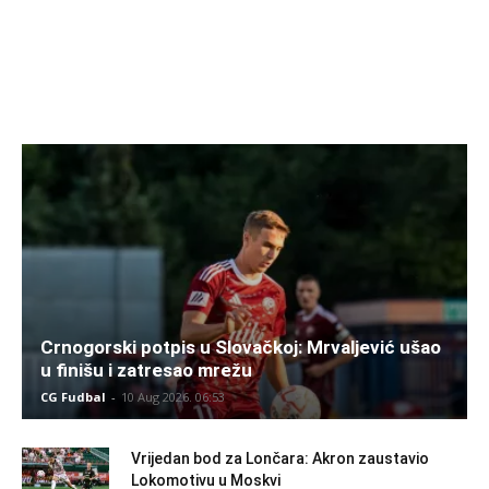
Crnogorski potpis u Slovačkoj: Mrvaljević ušao
u finišu i zatresao mrežu
CG Fudbal
-
10 Aug 2026. 06:53
Vrijedan bod za Lončara: Akron zaustavio
Lokomotivu u Moskvi