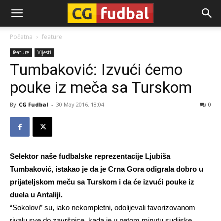
CG-
Početna
feature
feature
Vijesti
Fudbal
Tumbaković: Izvući ćemo
pouke iz meča sa Turskom
By
CG Fudbal
-
30 May 2016. 18:04
0
Selektor naše fudbalske reprezentacije Ljubiša
Tumbaković, istakao je da je Crna Gora odigrala dobro u
prijateljskom meču sa Turskom i da će izvući pouke iz
duela u Antaliji.
“Sokolovi” su, iako nekompletni, odolijevali favorizovanom
rivalu sve do završnice, kada je u petom minutu sudijske