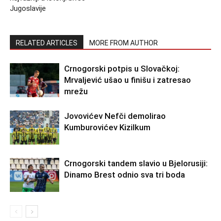
Jugoslavije
RELATED ARTICLES
MORE FROM AUTHOR
Crnogorski potpis u Slovačkoj:
Mrvaljević ušao u finišu i zatresao
mrežu
Jovovićev Nefči demolirao
Kumburovićev Kizilkum
Crnogorski tandem slavio u Bjelorusiji:
Dinamo Brest odnio sva tri boda