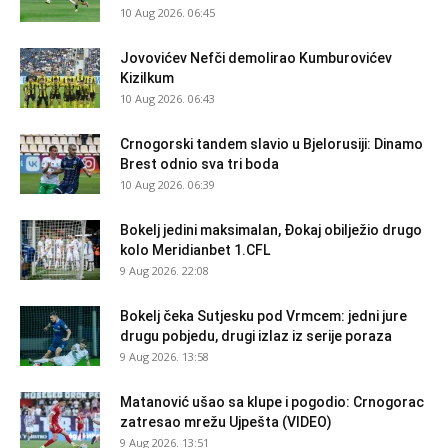
10 Aug 2026. 06:45
Jovovićev Nefči demolirao Kumburovićev
Kizilkum
10 Aug 2026. 06:43
Crnogorski tandem slavio u Bjelorusiji: Dinamo
Brest odnio sva tri boda
10 Aug 2026. 06:39
Bokelj jedini maksimalan, Đokaj obilježio drugo
kolo Meridianbet 1.CFL
9 Aug 2026. 22:08
Bokelj čeka Sutjesku pod Vrmcem: jedni jure
drugu pobjedu, drugi izlaz iz serije poraza
9 Aug 2026. 13:58
Matanović ušao sa klupe i pogodio: Crnogorac
zatresao mrežu Ujpešta (VIDEO)
9 Aug 2026. 13:51