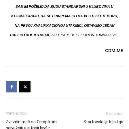
SAM IM POŽELIO DA BUDU STANDARDNI U KLUBOVIMA U
KOJIMA IGRAJU, DA SE PRIRPEMAJU I DA VEĆ U SEPTEMBRU,
NA PRVOJ KVALIFIKACIONOJ UTAKMICI, OSTAVIMO JEDAN
DALEKO BOLJI UTISAK
, ZAKLJUČIO JE SELEKTOR TUMBAKOVIĆ.
CDM.ME
PRETHODNO
Next article
Zvezdin meč sa Olimpikom
Startovala ljetnja liga
najvažniji u istoriji bivše