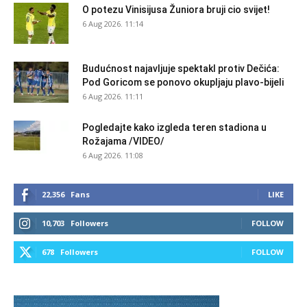
O potezu Vinisijusa Žuniora bruji cio svijet!
6 Aug 2026. 11:14
Budućnost najavljuje spektakl protiv Dečića:
Pod Goricom se ponovo okupljaju plavo-bijeli
6 Aug 2026. 11:11
Pogledajte kako izgleda teren stadiona u
Rožajama /VIDEO/
6 Aug 2026. 11:08
22,356
Fans
LIKE
10,703
Followers
FOLLOW
678
Followers
FOLLOW