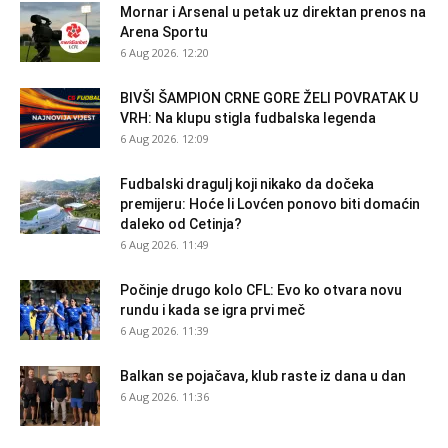
Mornar i Arsenal u petak uz direktan prenos na
Arena Sportu
6 Aug 2026. 12:20
BIVŠI ŠAMPION CRNE GORE ŽELI POVRATAK U
VRH: Na klupu stigla fudbalska legenda
6 Aug 2026. 12:09
Fudbalski dragulj koji nikako da dočeka
premijeru: Hoće li Lovćen ponovo biti domaćin
daleko od Cetinja?
6 Aug 2026. 11:49
Počinje drugo kolo CFL: Evo ko otvara novu
rundu i kada se igra prvi meč
6 Aug 2026. 11:39
Balkan se pojačava, klub raste iz dana u dan
6 Aug 2026. 11:36