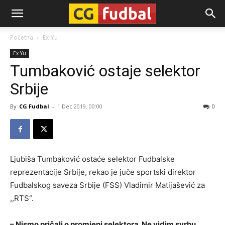
CG-
Početna
Ex-Yu
Ex-Yu
Fudbal
Tumbaković ostaje selektor
Srbije
By
CG Fudbal
-
1 Dec 2019. 00:00
0
Ljubiša Tumbaković ostaće selektor Fudbalske
reprezentacije Srbije, rekao je juče sportski direktor
Fudbalskog saveza Srbije (FSS) Vladimir Matijašević za
,,RTS“.
– Nismo pričali o promjeni selektora. Ne vidim svrhu