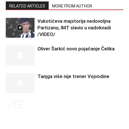
RELATED ARTICLES
MORE FROM AUTHOR
Vukotićeva majstorija nedovoljna
Partizanu, IMT slavio u nadoknadi
/VIDEO/
Oliver Šarkić novo pojačanje Čelika
Tanjga više nije trener Vojvodine