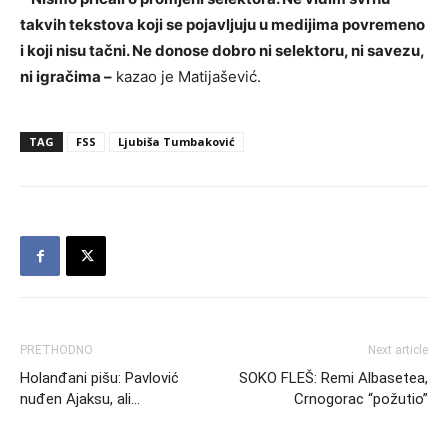
takvih tekstova koji se pojavljuju u medijima povremeno
i koji nisu tačni. Ne donose dobro ni selektoru, ni savezu,
ni igračima –
kazao je Matijašević.
TAG
FSS
Ljubiša Tumbaković
PRETHODNO
Next article
Holanđani pišu: Pavlović
SOKO FLEŠ: Remi Albasetea,
nuđen Ajaksu, ali…
Crnogorac “požutio”