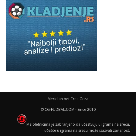
Meridian bet Crna Gora
© CG-FUDBAL.COM - Since 2010
Maloletnicima je zabranjeno da učestvuju u igrama na sreću,
učešće u igrama na sreću može izazvati zavisnost.