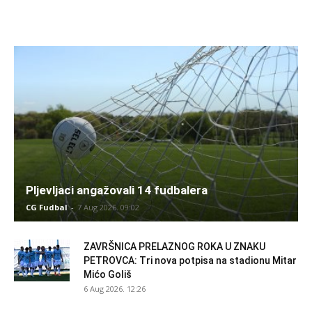
Pljevljaci angažovali 14 fudbalera
CG Fudbal
-
7 Aug 2026. 09:02
ZAVRŠNICA PRELAZNOG ROKA U ZNAKU
PETROVCA: Tri nova potpisa na stadionu Mitar
Mićo Goliš
6 Aug 2026. 12:26