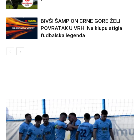
BIVŠI ŠAMPION CRNE GORE ŽELI
POVRATAK U VRH: Na klupu stigla
fudbalska legenda