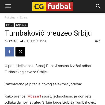
CG-
Početna
Ex-Yu
Ex-Yu
Najnovije
Fudbal
Tumbaković preuzeo Srbiju
By
CG Fudbal
-
1 Jul 2019. 15:04
0
U poneđeljak se u Staroj Pazovi sastao Izvršni odbor
Fudbalskog saveza Srbije.
Razmatrano je pitanje novog selektora „orlova“.
Kako prenosi
Mozzart
sport, jednoglasno je donijeta
odluka da novi strateg Srbije bude Ljubiša Tumbaković,