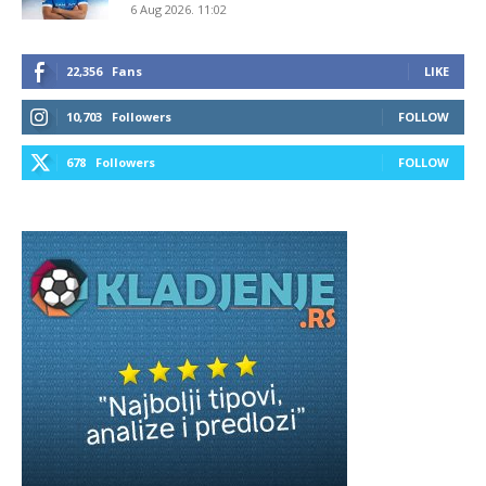
6 Aug 2026. 11:02
22,356
Fans
LIKE
10,703
Followers
FOLLOW
678
Followers
FOLLOW