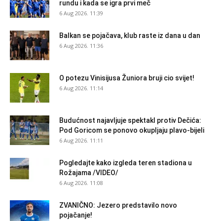
rundu i kada se igra prvi meč
6 Aug 2026. 11:39
Balkan se pojačava, klub raste iz dana u dan
6 Aug 2026. 11:36
O potezu Vinisijusa Žuniora bruji cio svijet!
6 Aug 2026. 11:14
Budućnost najavljuje spektakl protiv Dečića:
Pod Goricom se ponovo okupljaju plavo-bijeli
6 Aug 2026. 11:11
Pogledajte kako izgleda teren stadiona u
Rožajama /VIDEO/
6 Aug 2026. 11:08
ZVANIČNO: Jezero predstavilo novo
pojačanje!