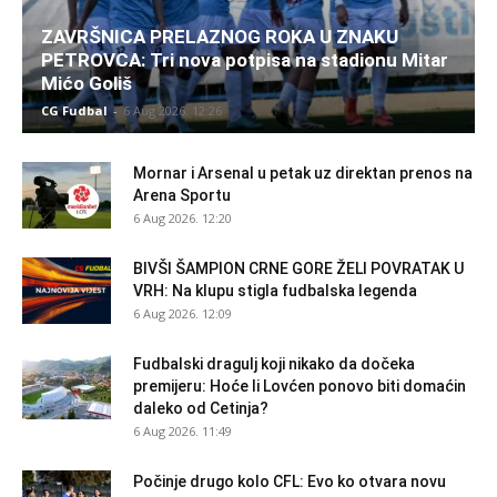
ZAVRŠNICA PRELAZNOG ROKA U ZNAKU
PETROVCA: Tri nova potpisa na stadionu Mitar
Mićo Goliš
CG Fudbal
-
6 Aug 2026. 12:26
Mornar i Arsenal u petak uz direktan prenos na
Arena Sportu
6 Aug 2026. 12:20
BIVŠI ŠAMPION CRNE GORE ŽELI POVRATAK U
VRH: Na klupu stigla fudbalska legenda
6 Aug 2026. 12:09
Fudbalski dragulj koji nikako da dočeka
premijeru: Hoće li Lovćen ponovo biti domaćin
daleko od Cetinja?
6 Aug 2026. 11:49
Počinje drugo kolo CFL: Evo ko otvara novu