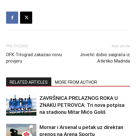
PRETHODNO
Next article
OFK Titograd zakazao novu
Jovetić dobio saigrača iz
provjeru
Atletiko Madrida
RELATED ARTICLES
MORE FROM AUTHOR
ZAVRŠNICA PRELAZNOG ROKA U
ZNAKU PETROVCA: Tri nova potpisa
na stadionu Mitar Mićo Goliš
Mornar i Arsenal u petak uz direktan
prenos na Arena Sportu