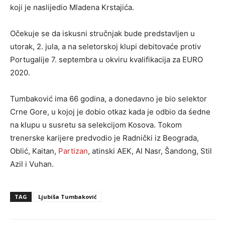
koji je naslijedio Mladena Krstajića.
Očekuje se da iskusni stručnjak bude predstavljen u
utorak, 2. jula, a na seletorskoj klupi debitovaće protiv
Portugalije 7. septembra u okviru kvalifikacija za EURO
2020.
Tumbaković ima 66 godina, a donedavno je bio selektor
Crne Gore, u kojoj je dobio otkaz kada je odbio da śedne
na klupu u susretu sa selekcijom Kosova. Tokom
trenerske karijere predvodio je Radnički iz Beograda,
Oblić, Kaitan,
Partizan
, atinski AEK, Al Nasr, Šandong, Stil
Azil i Vuhan.
TAG
Ljubiša Tumbaković