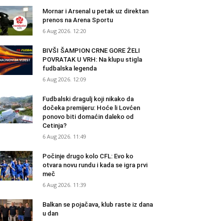
Mornar i Arsenal u petak uz direktan
prenos na Arena Sportu
6 Aug 2026. 12:20
BIVŠI ŠAMPION CRNE GORE ŽELI
POVRATAK U VRH: Na klupu stigla
fudbalska legenda
6 Aug 2026. 12:09
Fudbalski dragulj koji nikako da
dočeka premijeru: Hoće li Lovćen
ponovo biti domaćin daleko od
Cetinja?
6 Aug 2026. 11:49
Počinje drugo kolo CFL: Evo ko
otvara novu rundu i kada se igra prvi
meč
6 Aug 2026. 11:39
Balkan se pojačava, klub raste iz dana
u dan