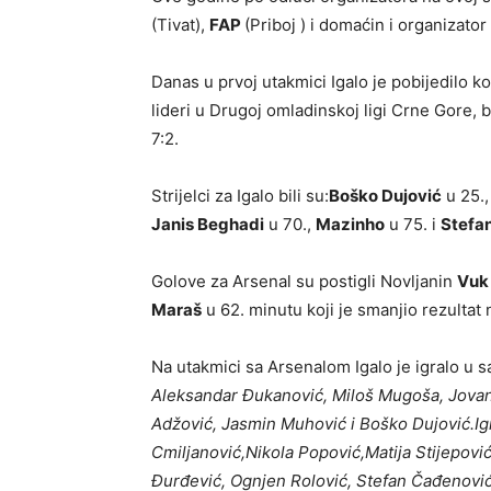
(Tivat),
FAP
(Priboj ) i domaćin i organizator
Danas u prvoj utakmici Igalo je pobijedilo 
lideri u Drugoj omladinskoj ligi Crne Gore, bil
7:2.
Strijelci za Igalo bili su:
Boško Dujović
u 25.
Janis Beghadi
u 70.,
Mazinho
u 75. i
Stefa
Golove za Arsenal su postigli Novljanin
Vuk
Maraš
u 62. minutu koji je smanjio rezultat 
Na utakmici sa Arsenalom Igalo je igralo u 
Aleksandar Đukanović, Miloš Mugoša, Jovan 
Adžović, Jasmin Muhović i Boško Dujović.Igra
Cmiljanović,Nikola Popović,Matija Stijepovi
Đurđević, Ognjen Rolović, Stefan Čađenović,