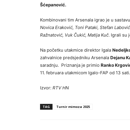
Šćepanović.
Kombinovani tim Arsenala igrao je u sastavu
Novica Eraković, Toni Pataki, Stefan Labov
Ražnatović, Vuk Čukić, Matija Kuč
. Igrali su 
Na početku utakmice direktor Igala
Nedeljk
zahvalnice predsjedniku Arsenala
Dejanu K
saradnju. Priznanja je primio
Ranko Krgovi
11. februara utakmicom Igalo-FAP od 13 sati
Izvor:
RTV HN
TAG
Turnir mimoza 2025