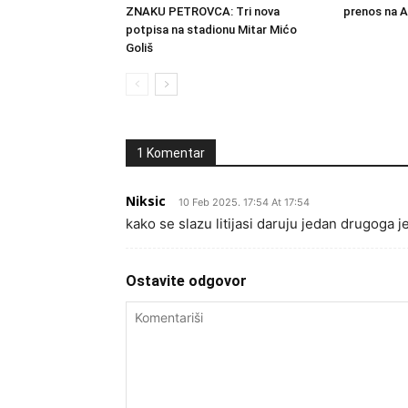
ZNAKU PETROVCA: Tri nova
prenos na 
potpisa na stadionu Mitar Mićo
Goliš
1 Komentar
Niksic
10 Feb 2025. 17:54 At 17:54
kako se slazu litijasi daruju jedan drugoga je
Ostavite odgovor