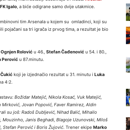
FK Igalo
, a biće odigrane samo dvije utakmice.
kombinovni tim Arsenala u kojem su omladinci, koji su
i pojačani sa tri igrača iz prvog tima, a rezultat je bio
,
Ognjen Rolović
u 46.,
Stefan Čađenović
u 54. i 80.,
n Perović
u 87.minutu.
 Čukić
koji je izjednačio rezultat u 31. minutu i
Luka
na 4:2.
sastavu:
Božidar Matejić, Nikola Kosać, Vuk Matejić,
Mirković, Jovan Popović, Faver Ramirez, Aldin
li su još: Radoš Dubljević, Nihad Balić, Mihailo
ć, Mouzinho, Janis Beghadi, Blagoje Uzunovski, Miloš
 Stefan Perović i Boris Žujović
. Trener ekipe
Marko