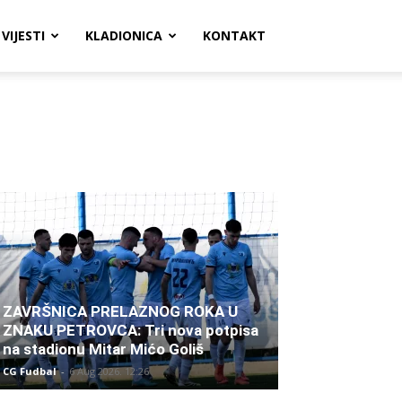
VIJESTI
KLADIONICA
KONTAKT
ZAVRŠNICA PRELAZNOG ROKA U
ZNAKU PETROVCA: Tri nova potpisa
na stadionu Mitar Mićo Goliš
CG Fudbal
-
6 Aug 2026. 12:26