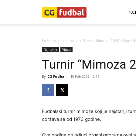
CG-
1.C
Fudbal
Početna
Najnovije
Turnir “Mimoza 2025”: Sjutra fi
Najnovije
Vijesti
Turnir “Mimoza 20
By
CG Fudbal
-
10 Feb 2025. 12:16
Fudbalski turnir mimoze koji je najstariji tu
održava se od 1973 godine.
Ove godine po odluci organizatora na ovoj sp