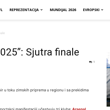
FL
REPREZENTACIJA
MUNDIJAL 2026
EVROPSKI
nale
25”: Sjutra finale
1
rnir u toku zimskih priprema u regionu i sa prekidima
ortskoj manifestaciji učestvuju tri kluba:
Arsenal