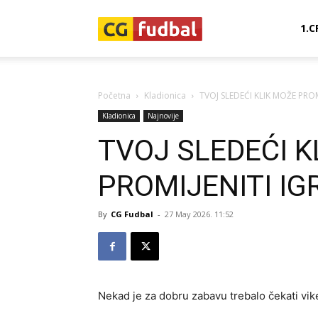
CG-
1.C
Fudbal
Početna
Kladionica
TVOJ SLEDEĆI KLIK MOŽE PROM
Kladionica
Najnovije
TVOJ SLEDEĆI K
PROMIJENITI IG
By
CG Fudbal
-
27 May 2026. 11:52
Nekad je za dobru zabavu trebalo čekati vike