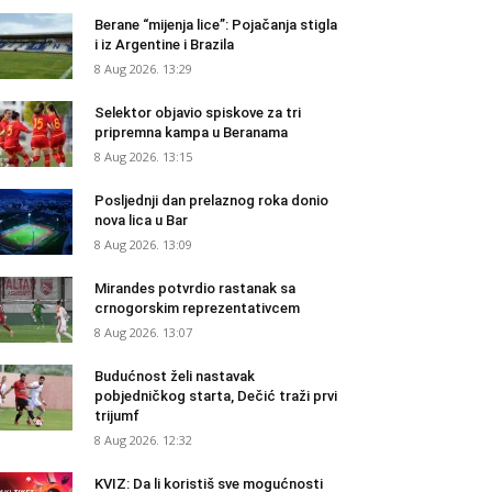
Berane “mijenja lice”: Pojačanja stigla
i iz Argentine i Brazila
8 Aug 2026. 13:29
Selektor objavio spiskove za tri
pripremna kampa u Beranama
8 Aug 2026. 13:15
Posljednji dan prelaznog roka donio
nova lica u Bar
8 Aug 2026. 13:09
Mirandes potvrdio rastanak sa
crnogorskim reprezentativcem
8 Aug 2026. 13:07
Budućnost želi nastavak
pobjedničkog starta, Dečić traži prvi
trijumf
8 Aug 2026. 12:32
KVIZ: Da li koristiš sve mogućnosti