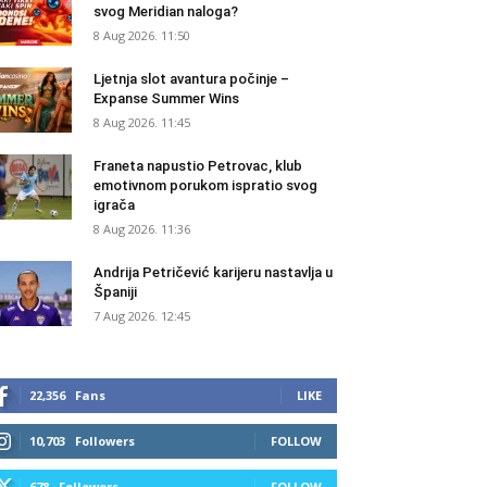
svog Meridian naloga?
8 Aug 2026. 11:50
Ljetnja slot avantura počinje –
Expanse Summer Wins
8 Aug 2026. 11:45
Franeta napustio Petrovac, klub
emotivnom porukom ispratio svog
igrača
8 Aug 2026. 11:36
Andrija Petričević karijeru nastavlja u
Španiji
7 Aug 2026. 12:45
22,356
Fans
LIKE
10,703
Followers
FOLLOW
678
Followers
FOLLOW