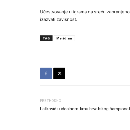
Učestvovanje u igrama na sreću zabranjeno 
izazvati zavisnost.
TAG
Meridian
PRETHODNO
Latković u idealnom timu hrvatskog šampiona