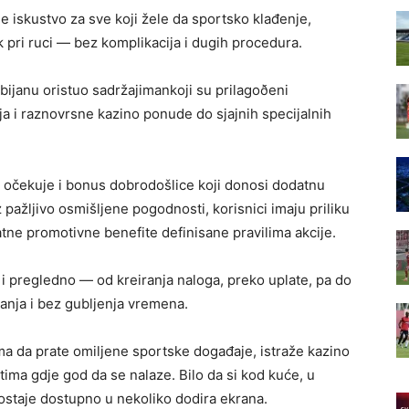
e iskustvo za sve koji žele da sportsko klađenje,
k pri ruci — bez komplikacija i dugih procedura.
bijanu oristuo sadržajimankoji su prilagoðeni
 i raznovrsne kazino ponude do sjajnih specijalnih
e očekuje i bonus dobrodošlice koji donosi dodatnu
 pažljivo osmišljene pogodnosti, korisnici imaju priliku
tne promotivne benefite definisane pravilima akcije.
 i pregledno — od kreiranja naloga, preko uplate, pa do
anja i bez gubljenja vremena.
a da prate omiljene sportske događaje, istraže kazino
ima gdje god da se nalaze. Bilo da si kod kuće, u
ostaje dostupno u nekoliko dodira ekrana.