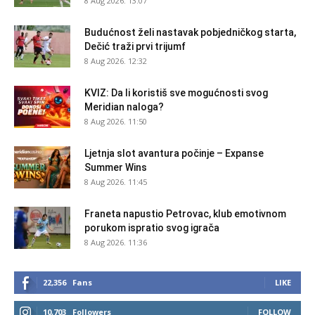
8 Aug 2026. 13:07
Budućnost želi nastavak pobjedničkog starta,
Dečić traži prvi trijumf
8 Aug 2026. 12:32
KVIZ: Da li koristiš sve mogućnosti svog
Meridian naloga?
8 Aug 2026. 11:50
Ljetnja slot avantura počinje – Expanse
Summer Wins
8 Aug 2026. 11:45
Franeta napustio Petrovac, klub emotivnom
porukom ispratio svog igrača
8 Aug 2026. 11:36
22,356
Fans
LIKE
10,703
Followers
FOLLOW