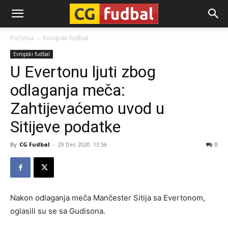
CG-
Početna
Evropski fudbal
Evropski fudbal
Fudbal
U Evertonu ljuti zbog
odlaganja meča:
Zahtijevaćemo uvod u
Sitijeve podatke
By
CG Fudbal
-
29 Dec 2020. 13:56
0
Nakon odlaganja meča Mančester Sitija sa Evertonom,
oglasili su se sa Gudisona.