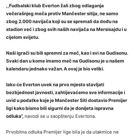
,,Fudbalski klub Everton žali zbog odlaganja
večerašnjeg meča protiv Mančester sitija, ne samo
zbog 2.000 navijača koji su se spremali da dođu na
stadion već i zbog svih naših navijača na Mersisajdu i u
cijelom svijetu.
Naši igrači su bili spremni za meč, kao i svi na Gudisonu.
Svaki dan u kome imamo meč na Gudisonu je u našem
kalendaru jednako važan. A ovaj je bio veliki.
Iako će Everton uvek na prvo mjesto stavljati
bezbjednost javnosti, zahtijevaćemo sve informacije i
uvid u podatke koje je Mančester Siti dostavio Premijer
ligi kako bismo bili sigurni da je donijeta ispravna
odluka“,
navodi se u saopštenju Evertona.
Prvobitna odluka Premijer lige bila je da utakmice ne