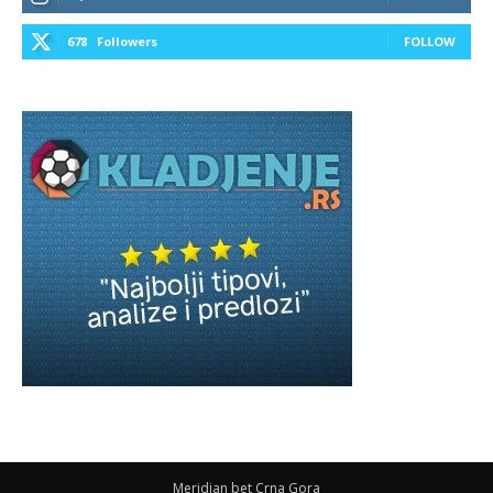
678
Followers
FOLLOW
Meridian bet Crna Gora