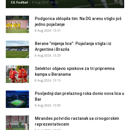
CG Fudbal
-
8 Aug 2026. 18:22
Podgorica sklopila tim: Na DG arenu stiglo još
jedno pojačanje
8 Aug 2026. 13:31
Berane “mijenja lice”: Pojačanja stigla i iz
Argentine i Brazila
8 Aug 2026. 13:29
Selektor objavio spiskove za tri pripremna
kampa u Beranama
8 Aug 2026. 13:15
Posljednji dan prelaznog roka donio nova lica u
Bar
8 Aug 2026. 13:09
Mirandes potvrdio rastanak sa crnogorskim
reprezentativcem