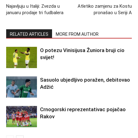
Najavljuju u Italiji: Zvezda u
Atletiko zamjenu za Kostu
januaru prodaje tri fudbalera
pronašao u Seriji A
RELATED ARTICLES
MORE FROM AUTHOR
O potezu Vinisijusa Žuniora bruji cio
svijet!
Sasuolo ubjedljivo poražen, debitovao
Adžić
Crnogorski reprezentativac pojačao
Rakov