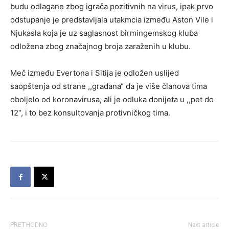
budu odlagane zbog igrača pozitivnih na virus, ipak prvo
odstupanje je predstavljala utakmcia između Aston Vile i
Njukasla koja je uz saglasnost birmingemskog kluba
odložena zbog značajnog broja zaraženih u klubu.
Meč između Evertona i Sitija je odložen uslijed
saopštenja od strane ,,građana“ da je više članova tima
oboljelo od koronavirusa, ali je odluka donijeta u ,,pet do
12“, i to bez konsultovanja protivničkog tima.
PRETHODNO
Next article