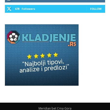
678
Followers
FOLLOW
Meridian bet Crna Gora