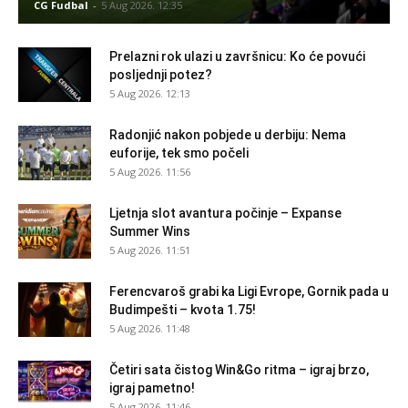
CG Fudbal
-
5 Aug 2026. 12:35
Prelazni rok ulazi u završnicu: Ko će povući
posljednji potez?
5 Aug 2026. 12:13
Radonjić nakon pobjede u derbiju: Nema
euforije, tek smo počeli
5 Aug 2026. 11:56
Ljetnja slot avantura počinje – Expanse
Summer Wins
5 Aug 2026. 11:51
Ferencvaroš grabi ka Ligi Evrope, Gornik pada u
Budimpešti – kvota 1.75!
5 Aug 2026. 11:48
Četiri sata čistog Win&Go ritma – igraj brzo,
igraj pametno!
5 Aug 2026. 11:46