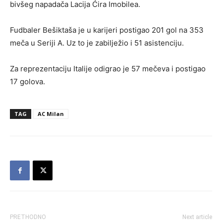
bivšeg napadača Lacija Ćira Imobilea.
Fudbaler Bešiktaša je u karijeri postigao 201 gol na 353
meča u Seriji A. Uz to je zabilježio i 51 asistenciju.
Za reprezentaciju Italije odigrao je 57 mečeva i postigao
17 golova.
TAG
AC Milan
PRETHODNO
Next article