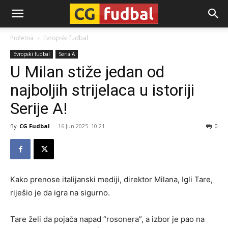
CG-
Početna
Evropski fudbal
Evropski fudbal
Seria A
Fudbal
U Milan stiže jedan od
najboljih strijelaca u istoriji
Serije A!
By
CG Fudbal
-
16 Jun 2025. 10:21
0
Kako prenose italijanski mediji, direktor Milana, Igli Tare,
riješio je da igra na sigurno.
Tare želi da pojača napad “rosonera”, a izbor je pao na