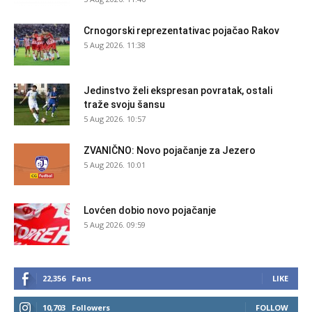
Crnogorski reprezentativac pojačao Rakov
5 Aug 2026. 11:38
Jedinstvo želi ekspresan povratak, ostali
traže svoju šansu
5 Aug 2026. 10:57
ZVANIČNO: Novo pojačanje za Jezero
5 Aug 2026. 10:01
Lovćen dobio novo pojačanje
5 Aug 2026. 09:59
22,356
Fans
LIKE
10,703
Followers
FOLLOW