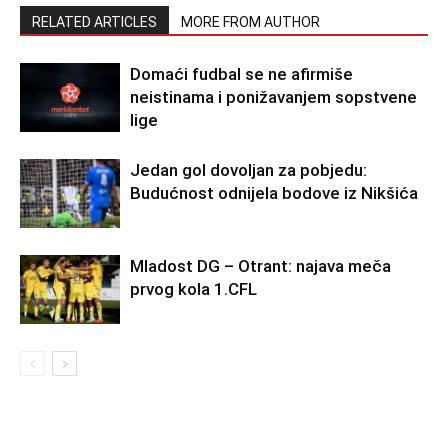
RELATED ARTICLES
MORE FROM AUTHOR
Domaći fudbal se ne afirmiše
neistinama i ponižavanjem sopstvene
lige
Jedan gol dovoljan za pobjedu:
Budućnost odnijela bodove iz Nikšića
Mladost DG – Otrant: najava meča
prvog kola 1.CFL