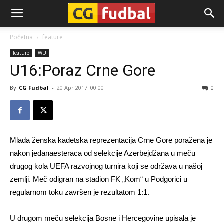
CG-
Početna
feature
feature
WU
Fudbal
U16:Poraz Crne Gore
By
CG Fudbal
-
20 Apr 2017. 00:00
0
Mlađa ženska kadetska reprezentacija Crne Gore poražena je
nakon jedanaesteraca od selekcije Azerbejdžana u meču
drugog kola UEFA razvojnog turnira koji se održava u našoj
zemlji. Meč odigran na stadion FK „Kom“ u Podgorici u
regularnom toku završen je rezultatom 1:1.
U drugom meču selekcija Bosne i Hercegovine upisala je