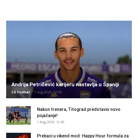
Andrija Petričević karijeru nastavlja u Španiji
CG Fudbal
-
7 Aug 2026. 12:45
Nakon trenera, Titograd predstavio novo
pojačanje!
7 Aug 2026. 12:40
Prebaci u vikend mod: Happy Hour formula za