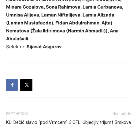
Minara Gozalova, Sona Rahimova, Lamia Gurbanova,
Umnisa Alijeva, Laman Niftalijeva, Lamia Alizada
(Laman Mustafazde), Fidan Abdulrahman, Ajtaj
Nematova (Žala Ildirimova (Narmin Ahmadli)), Ana
Abulašvili.
Selektor:
Sijasat Asgarov.
PRETHODNO
Next article
KL: Dečić slavio “pod Vrmcem”
3.CFL: Ubjedljiv trijumf Brskova