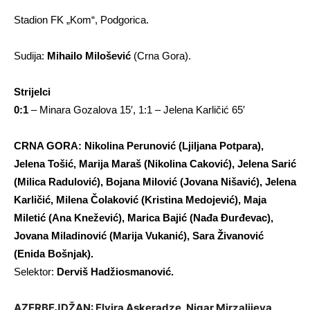
Stadion FK „Kom“, Podgorica.
Sudija:
Mihailo Milošević
(Crna Gora).
Strijelci
0:1
– Minara Gozalova 15′, 1:1 – Jelena Karličić 65′
CRNA GORA: Nikolina Perunović (Ljiljana Potpara),
Jelena Tošić, Marija Maraš (Nikolina Caković), Jelena Sarić
(Milica Radulović), Bojana Milović (Jovana Nišavić), Jelena
Karličić, Milena Čolaković (Kristina Medojević), Maja
Miletić (Ana Knežević), Marica Bajić (Nađa Đurđevac),
Jovana Miladinović (Marija Vukanić), Sara Živanović
(Enida Bošnjak).
Selektor:
Derviš Hadžiosmanović.
AZERBEJDŽAN: Elvira Askeradze, Nigar Mirzalijeva,