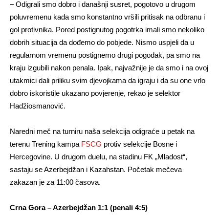
– Odigrali smo dobro i današnji susret, pogotovo u drugom
poluvremenu kada smo konstantno vršili pritisak na odbranu i
gol protivnika. Pored postignutog pogotrka imali smo nekoliko
dobrih situacija da dođemo do pobjede. Nismo uspjeli da u
regularnom vremenu postignemo drugi pogodak, pa smo na
kraju izgubili nakon penala. Ipak, najvažnije je da smo i na ovoj
utakmici dali priliku svim djevojkama da igraju i da su one vrlo
dobro iskoristile ukazano povjerenje, rekao je selektor
Hadžiosmanović.
Naredni meč na turniru naša selekcija odigraće u petak na
terenu Trening kampa
FSCG
protiv selekcije Bosne i
Hercegovine. U drugom duelu, na stadinu FK „Mladost“,
sastaju se Azerbejdžan i Kazahstan. Početak mečeva
zakazan je za 11:00 časova.
Crna Gora – Azerbejdžan 1:1 (penali 4:5)