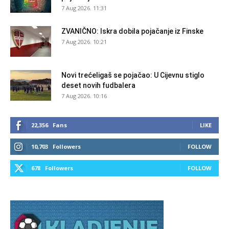
7 Aug 2026. 11:31
ZVANIČNO: Iskra dobila pojačanje iz Finske
7 Aug 2026. 10:21
Novi trećeligaš se pojačao: U Cijevnu stiglo
deset novih fudbalera
7 Aug 2026. 10:16
22,356
Fans
LIKE
10,703
Followers
FOLLOW
678
Followers
FOLLOW