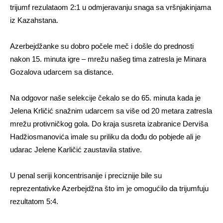
trijumf rezulataom 2:1 u odmjeravanju snaga sa vršnjakinjama
iz Kazahstana.
Azerbejdžanke su dobro počele meč i došle do prednosti
nakon 15. minuta igre – mrežu našeg tima zatresla je Minara
Gozalova udarcem sa distance.
Na odgovor naše selekcije čekalo se do 65. minuta kada je
Jelena Krličić snažnim udarcem sa više od 20 metara zatresla
mrežu protivničkog gola. Do kraja susreta izabranice Derviša
Hadžiosmanovića imale su priliku da dođu do pobjede ali je
udarac Jelene Karličić zaustavila stative.
U penal seriji koncentrisanije i preciznije bile su
reprezentativke Azerbejdžna što im je omogućilo da trijumfuju
rezultatom 5:4.