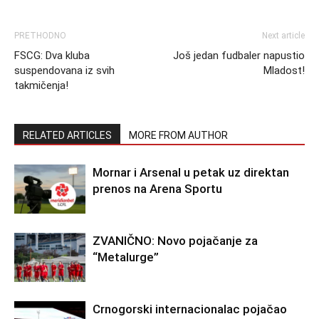
PRETHODNO
Next article
FSCG: Dva kluba
Još jedan fudbaler napustio
suspendovana iz svih
Mladost!
takmičenja!
RELATED ARTICLES
MORE FROM AUTHOR
Mornar i Arsenal u petak uz direktan
prenos na Arena Sportu
ZVANIČNO: Novo pojačanje za
“Metalurge”
Crnogorski internacionalac pojačao