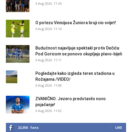
6 Aug 2026. 11:36
O potezu Vinisijusa Žuniora bruji cio svijet!
6 Aug 2026. 11:14
Budućnost najavljuje spektakl protiv Dečića:
Pod Goricom se ponovo okupljaju plavo-bijeli
6 Aug 2026. 11:11
Pogledajte kako izgleda teren stadiona u
Rožajama /VIDEO/
6 Aug 2026. 11:08
ZVANIČNO: Jezero predstavilo novo
pojačanje!
6 Aug 2026. 11:02
22,356
Fans
LIKE