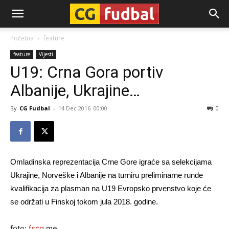
CG-
Početna
feature
feature
Vijesti
Fudbal
U19: Crna Gora portiv
Albanije, Ukrajine…
By
CG Fudbal
-
14 Dec 2016. 00:00
0
Omladinska reprezentacija Crne Gore igraće sa selekcijama
Ukrajine, Norveške i Albanije na turniru preliminarne runde
kvalifikacija za plasman na U19 Evropsko prvenstvo koje će
se održati u Finskoj tokom jula 2018. godine.
foto:
fscg
.me