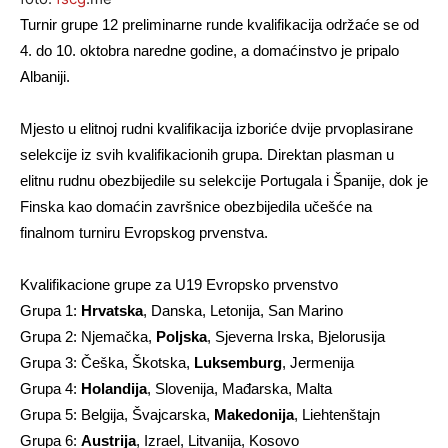
Turnir grupe 12 preliminarne runde kvalifikacija održaće se od
4. do 10. oktobra naredne godine, a domaćinstvo je pripalo
Albaniji.
Mjesto u elitnoj rudni kvalifikacija izboriće dvije prvoplasirane
selekcije iz svih kvalifikacionih grupa. Direktan plasman u
elitnu rudnu obezbijedile su selekcije Portugala i Španije, dok je
Finska kao domaćin završnice obezbijedila učešće na
finalnom turniru Evropskog prvenstva.
Kvalifikacione grupe za U19 Evropsko prvenstvo
Grupa 1:
Hrvatska
, Danska, Letonija, San Marino
Grupa 2: Njemačka,
Poljska
, Sjeverna Irska, Bjelorusija
Grupa 3: Češka, Škotska,
Luksemburg
, Jermenija
Grupa 4:
Holandija
, Slovenija, Mađarska, Malta
Grupa 5: Belgija, Švajcarska,
Makedonija
, Liehtenštajn
Grupa 6:
Austrija
, Izrael, Litvanija, Kosovo