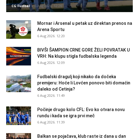
CG Fudbal
-
6 Aug 2026. 12:26
Mornar i Arsenal u petak uz direktan prenos na
Arena Sportu
6 Aug 2026. 12:20
BIVŠI ŠAMPION CRNE GORE ŽELI POVRATAK U
VRH: Na klupu stigla fudbalska legenda
6 Aug 2026. 12:09
Fudbalski dragulj koji nikako da dočeka
premijeru: Hoće li Lovćen ponovo biti domaćin
daleko od Cetinja?
6 Aug 2026. 11:49
Počinje drugo kolo CFL: Evo ko otvara novu
rundu i kada se igra prvi meč
6 Aug 2026. 11:39
Balkan se pojačava, klub raste iz dana u dan