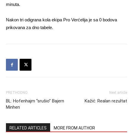
minuta.
Nakon tri odigrana kola ekipa Pro Verćelija je sa 0 bodova
prikovana za dno tabele.
PRETHODNO
Next article
BL: Hofenhajm “srušio” Bajern
Kažić: Realan rezultat
Minhen
RELATED ARTICLES
MORE FROM AUTHOR