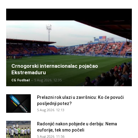
Crnogorski internacionalac pojačao
Ekstremaduru
CG Fudbal
-
5 Aug 2026. 12:35
Prelazni rok ulazi u završnicu: Ko će povući
posljednji potez?
5 Aug 2026. 12:13
Radonjić nakon pobjede u derbiju: Nema
euforije, tek smo počeli
5 Aug 2026. 11:56