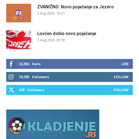
ZVANIČNO: Novo pojačanje za Jezero
5 Aug 2026. 10:01
Lovćen dobio novo pojačanje
5 Aug 2026. 09:59
22,356
Fans
LIKE
10,703
Followers
FOLLOW
678
Followers
FOLLOW