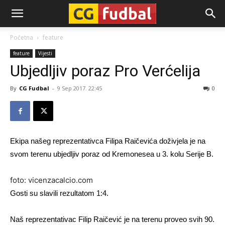
CG-
Početna
feature
feature
Vijesti
Fudbal
Ubjedljiv poraz Pro Verćelija
By
CG Fudbal
-
9 Sep 2017. 22:45
0
Ekipa našeg reprezentativca Filipa Raičevića doživjela je na
svom terenu ubjedljiv poraz od Kremonesea u 3. kolu Serije B.
foto: vicenzacalcio.com
Gosti su slavili rezultatom 1:4.
Naš reprezentativac Filip Raičević je na terenu proveo svih 90.