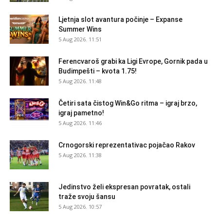
Ljetnja slot avantura počinje – Expanse
Summer Wins
5 Aug 2026. 11:51
Ferencvaroš grabi ka Ligi Evrope, Gornik pada u
Budimpešti – kvota 1.75!
5 Aug 2026. 11:48
Četiri sata čistog Win&Go ritma – igraj brzo,
igraj pametno!
5 Aug 2026. 11:46
Crnogorski reprezentativac pojačao Rakov
5 Aug 2026. 11:38
Jedinstvo želi ekspresan povratak, ostali
traže svoju šansu
5 Aug 2026. 10:57