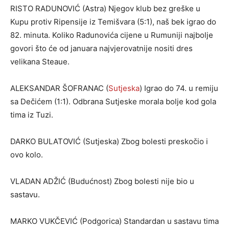
RISTO RADUNOVIĆ (Astra) Njegov klub bez greške u
Kupu protiv Ripensije iz Temišvara (5:1), naš bek igrao do
82. minuta. Koliko Radunovića cijene u Rumuniji najbolje
govori što će od januara najvjerovatnije nositi dres
velikana Steaue.
ALEKSANDAR ŠOFRANAC (
Sutjeska
) Igrao do 74. u remiju
sa Dečićem (1:1). Odbrana Sutjeske morala bolje kod gola
tima iz Tuzi.
DARKO BULATOVIĆ (Sutjeska) Zbog bolesti preskočio i
ovo kolo.
VLADAN ADŽIĆ (Budućnost) Zbog bolesti nije bio u
sastavu.
MARKO VUKČEVIĆ (Podgorica) Standardan u sastavu tima