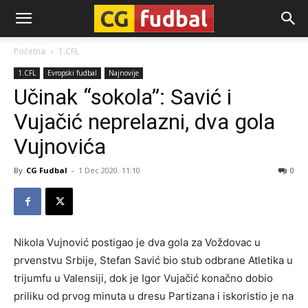
CG-
Početna
1.CFL
1.CFL
Evropski fudbal
Najnovije
Fudbal
Učinak “sokola”: Savić i
Vujačić neprelazni, dva gola
Vujnovića
By
CG Fudbal
-
1 Dec 2020. 11:10
0
Nikola Vujnović postigao je dva gola za Voždovac u
prvenstvu Srbije, Stefan Savić bio stub odbrane Atletika u
trijumfu u Valensiji, dok je Igor Vujačić konačno dobio
priliku od prvog minuta u dresu Partizana i iskoristio je na