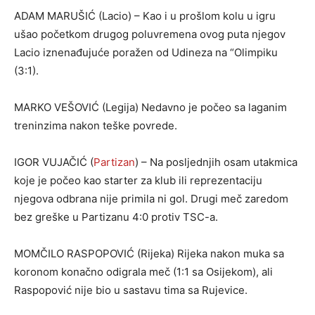
ADAM MARUŠIĆ (Lacio) – Kao i u prošlom kolu u igru
ušao početkom drugog poluvremena ovog puta njegov
Lacio iznenađujuće poražen od Udineza na “Olimpiku
(3:1).
MARKO VEŠOVIĆ (Legija) Nedavno je počeo sa laganim
treninzima nakon teške povrede.
IGOR VUJAČIĆ (
Partizan
) – Na posljednjih osam utakmica
koje je počeo kao starter za klub ili reprezentaciju
njegova odbrana nije primila ni gol. Drugi meč zaredom
bez greške u Partizanu 4:0 protiv TSC-a.
MOMČILO RASPOPOVIĆ (Rijeka) Rijeka nakon muka sa
koronom konačno odigrala meč (1:1 sa Osijekom), ali
Raspopović nije bio u sastavu tima sa Rujevice.