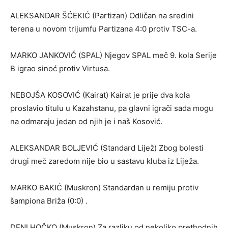
ALEKSANDAR ŠĆEKIĆ (Partizan) Odličan na sredini
terena u novom trijumfu Partizana 4:0 protiv TSC-a.
MARKO JANKOVIĆ (SPAL) Njegov SPAL meč 9. kola Serije
B igrao sinoć protiv Virtusa.
NEBOJŠA KOSOVIĆ (Kairat) Kairat je prije dva kola
proslavio titulu u Kazahstanu, pa glavni igrači sada mogu
na odmaraju jedan od njih je i naš Kosović.
ALEKSANDAR BOLJEVIĆ (Standard Lijež) Zbog bolesti
drugi meč zaredom nije bio u sastavu kluba iz Liježa.
MARKO BAKIĆ (Muskron) Standardan u remiju protiv
šampiona Briža (0:0) .
DENI HOČKO (Muskron) Za razliku od nekoliko prethodnih