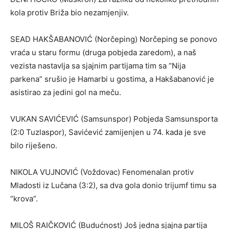
kola protiv Briža bio nezamjenjiv.
SEAD HAKŠABANOVIĆ (Norčeping) Norčeping se ponovo
vraća u staru formu (druga pobjeda zaredom), a naš
vezista nastavlja sa sjajnim partijama tim sa “Nija
parkena” srušio je Hamarbi u gostima, a Hakšabanović je
asistirao za jedini gol na meču.
VUKAN SAVIĆEVIĆ (Samsunspor) Pobjeda Samsunsporta
(2:0 Tuzlaspor), Savićević zamijenjen u 74. kada je sve
bilo riješeno.
NIKOLA VUJNOVIĆ (Voždovac) Fenomenalan protiv
Mladosti iz Lučana (3:2), sa dva gola donio trijumf timu sa
“krova”.
MILOŠ RAIČKOVIĆ (Budućnost) Još jedna sjajna partija