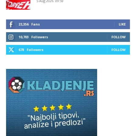
5 Aug 2026. 09:59
22,356
Fans
LIKE
10,703
Followers
FOLLOW
678
Followers
FOLLOW