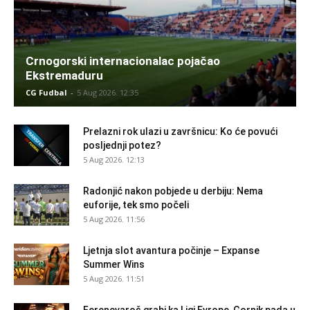
Crnogorski internacionalac pojačao
Ekstremaduru
CG Fudbal
-
5 Aug 2026. 12:35
Prelazni rok ulazi u završnicu: Ko će povući
posljednji potez?
5 Aug 2026. 12:13
Radonjić nakon pobjede u derbiju: Nema
euforije, tek smo počeli
5 Aug 2026. 11:56
Ljetnja slot avantura počinje – Expanse
Summer Wins
5 Aug 2026. 11:51
Ferencvaroš grabi ka Ligi Evrope, Gornik pada u