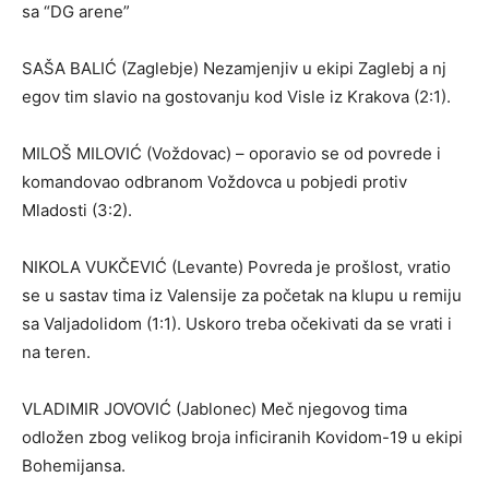
sa “DG arene”
SAŠA BALIĆ (Zaglebje) Nezamjenjiv u ekipi Zaglebj a nj
egov tim slavio na gostovanju kod Visle iz Krakova (2:1).
MILOŠ MILOVIĆ (Voždovac) – oporavio se od povrede i
komandovao odbranom Voždovca u pobjedi protiv
Mladosti (3:2).
NIKOLA VUKČEVIĆ (Levante) Povreda je prošlost, vratio
se u sastav tima iz Valensije za početak na klupu u remiju
sa Valjadolidom (1:1). Uskoro treba očekivati da se vrati i
na teren.
VLADIMIR JOVOVIĆ (Jablonec) Meč njegovog tima
odložen zbog velikog broja inficiranih Kovidom-19 u ekipi
Bohemijansa.