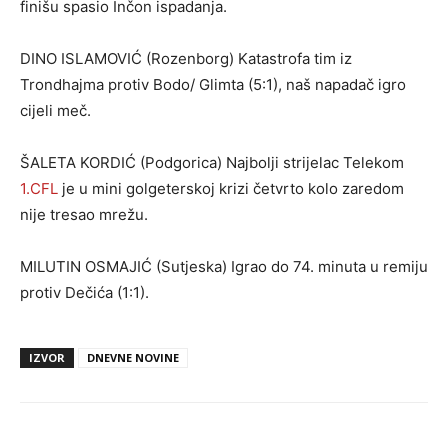
finišu spasio Inčon ispadanja.
DINO ISLAMOVIĆ (Rozenborg) Katastrofa tim iz
Trondhajma protiv Bodo/ Glimta (5:1), naš napadač igro
cijeli meč.
ŠALETA KORDIĆ (Podgorica) Najbolji strijelac Telekom
1.CFL
je u mini golgeterskoj krizi četvrto kolo zaredom
nije tresao mrežu.
MILUTIN OSMAJIĆ (Sutjeska) Igrao do 74. minuta u remiju
protiv Dečića (1:1).
IZVOR
DNEVNE NOVINE