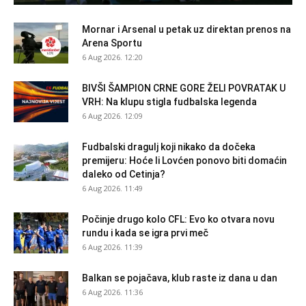
Mornar i Arsenal u petak uz direktan prenos na
Arena Sportu
6 Aug 2026. 12:20
BIVŠI ŠAMPION CRNE GORE ŽELI POVRATAK U
VRH: Na klupu stigla fudbalska legenda
6 Aug 2026. 12:09
Fudbalski dragulj koji nikako da dočeka
premijeru: Hoće li Lovćen ponovo biti domaćin
daleko od Cetinja?
6 Aug 2026. 11:49
Počinje drugo kolo CFL: Evo ko otvara novu
rundu i kada se igra prvi meč
6 Aug 2026. 11:39
Balkan se pojačava, klub raste iz dana u dan
6 Aug 2026. 11:36