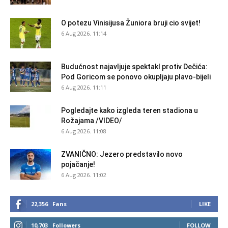
O potezu Vinisijusa Žuniora bruji cio svijet!
6 Aug 2026. 11:14
Budućnost najavljuje spektakl protiv Dečića:
Pod Goricom se ponovo okupljaju plavo-bijeli
6 Aug 2026. 11:11
Pogledajte kako izgleda teren stadiona u
Rožajama /VIDEO/
6 Aug 2026. 11:08
ZVANIČNO: Jezero predstavilo novo
pojačanje!
6 Aug 2026. 11:02
22,356
Fans
LIKE
10,703
Followers
FOLLOW