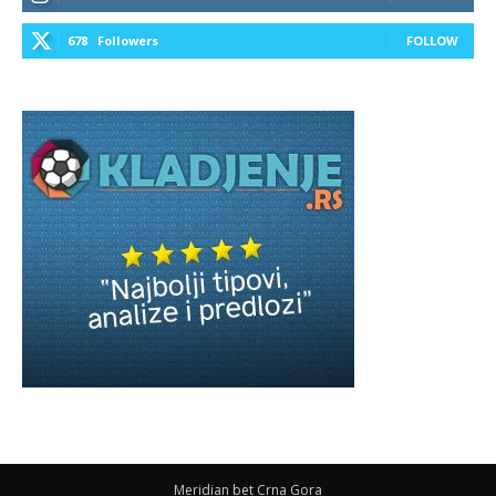
678
Followers
FOLLOW
Meridian bet Crna Gora