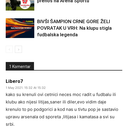
prenos na Arena Sportu
BIVŠI ŠAMPION CRNE GORE ŽELI
POVRATAK U VRH: Na klupu stigla
fudbalska legenda
1 Komentar
Libero7
1 May 2021. 15:32 At 15:32
kako su krenuli ovi cetnici neces moc radit u fudbalu ili
klubu ako nijesi litijas,saner ili diler,evo vidim daje
krenulo to po podgorici a kod nas u tivtu pop je sastavio
upravu arsenala od sporeta ,litijasa i kamatasa a svi su
srbi.