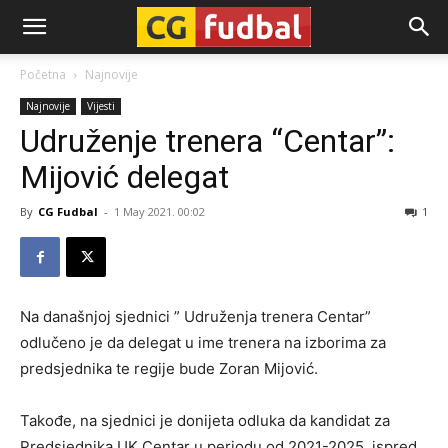
CG-
Početna
Najnovije
Najnovije
Vijesti
Fudbal
Udruženje trenera “Centar”:
Mijović delegat
By
CG Fudbal
-
1 May 2021. 00:02
1
Na današnjoj sjednici ” Udruženja trenera Centar”
odlučeno je da delegat u ime trenera na izborima za
predsjednika te regije bude Zoran Mijović.
Takođe, na sjednici je donijeta odluka da kandidat za
Predsjednika UK Centar u periodu od 2021-2025, ispred