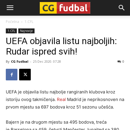
CG-
Početna
1.CFL
1.CFL
Najnovije
Fudbal
UEFA objavila listu najboljih:
Rudar ispred svih!
By
CG Fudbal
-
25 Dec 2020. 07:28
0
UEFA je objavila listu najbolje rangiranih klubova kroz
istoriju ovog takmičenja.
Real
Madrid je neprikosnoven na
prvom mjestu sa 697 bodova kroz 51 sezonu učešća.
Bajern je na drugom mjestu sa 495 bodova, treća
je Barselona sa 459, četvrti Mančester Junajted sa 380,