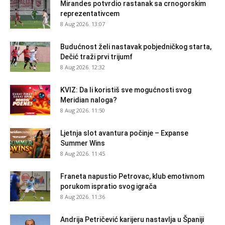
Mirandes potvrdio rastanak sa crnogorskim
reprezentativcem
8 Aug 2026. 13:07
Budućnost želi nastavak pobjedničkog starta,
Dečić traži prvi trijumf
8 Aug 2026. 12:32
KVIZ: Da li koristiš sve mogućnosti svog
Meridian naloga?
8 Aug 2026. 11:50
Ljetnja slot avantura počinje – Expanse
Summer Wins
8 Aug 2026. 11:45
Franeta napustio Petrovac, klub emotivnom
porukom ispratio svog igrača
8 Aug 2026. 11:36
Andrija Petričević karijeru nastavlja u Španiji