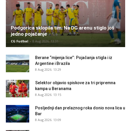
Podgorica sklopila tim: Na DG arenu stiglo još
jedno pojačanje
CG Fudbal
-
8 Aug 2026. 13:31
Berane “mijenja lice”: Pojačanja stigla i iz
Argentine i Brazila
8 Aug 2026. 13:29
Selektor objavio spiskove za tri pripremna
kampa u Beranama
8 Aug 2026. 13:15
Posljednji dan prelaznog roka donio nova lica u
Bar
8 Aug 2026. 13:09