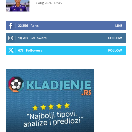
7 Aug 2026. 12:45
22,356
Fans
LIKE
10,703
Followers
FOLLOW
678
Followers
FOLLOW