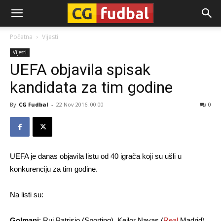
CG-
Početna
Vijesti
Vijesti
Fudbal
UEFA objavila spisak
kandidata za tim godine
By
CG Fudbal
-
22 Nov 2016. 00:00
0
UEFA je danas objavila listu od 40 igrača koji su ušli u
konkurenciju za tim godine.
Na listi su:
Golmani
: Rui Patrisio (Sporting), Kejlor Navas (
Real
Madrid),