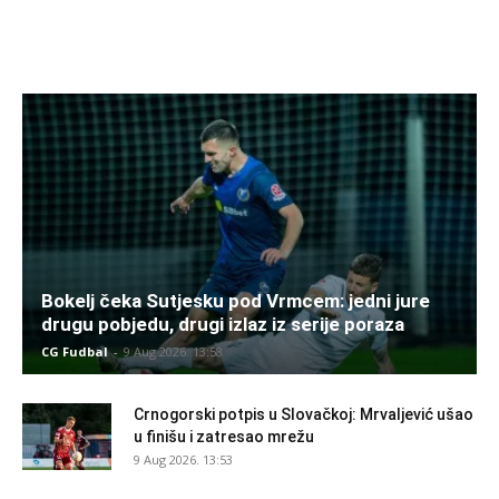
Bokelj čeka Sutjesku pod Vrmcem: jedni jure
drugu pobjedu, drugi izlaz iz serije poraza
CG Fudbal
-
9 Aug 2026. 13:58
Crnogorski potpis u Slovačkoj: Mrvaljević ušao
u finišu i zatresao mrežu
9 Aug 2026. 13:53