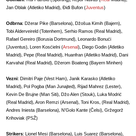
Jan Oblak (Atletiko Madrid), Điđi Bufon (
Juventus
)
Odbrna
: Džerar Pike (Barselona), Džošua Kimih (Bajern),
Tobi Alderveireld (Totenhem), Serhio Ramos (Real Madrid),
Rafael Gereiro (Borusia Dortmund), Leonardo Bonući
(Juventus), Loren Kosćielni (
Arsenal
), Diego Godin (Atletiko
Madrid), Pepe (Real Madrid), Huanfran (Atletiko Madrid), Dani
Karvahal (Real Madrid), Džerom Boateng (Bayern Minhen)
Vezni
: Dimitri Paje (Vest Ham), Janik Karasko (Atletiko
Madrid), Pol Pogba (Man Junajted), Rijad Mahrez (Lester),
Kevin De Brujne (Man Siti), Džo Alen (Stouk), Luka Modrić
(Real Madrid), Aron Remzi (Arsenal), Toni Kros, (Real Madrid),
Andres Iniesta (Barselona), N’Golo Kante (Čelsi), Gržegorž
Krihoviak (PSŽ)
Strikers
: Lionel Mesi (Barselona), Luis Suarez (Barselona),