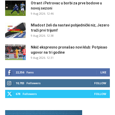
Otrant i Petrovac u borbi za prve bodove u
novoj sezoni
9 Aug 2026. 12:46
Mladost želi da nastavi pobjednički niz, Jezero
traži prvi trijumf
9 Aug 2026. 12:38
Nikić ekspresno pronašao novi klub: Potpisao
ugovor na tri godine
9 Aug 2026. 12:31
22,356
Fans
LIKE
10,703
Followers
FOLLOW
678
Followers
FOLLOW