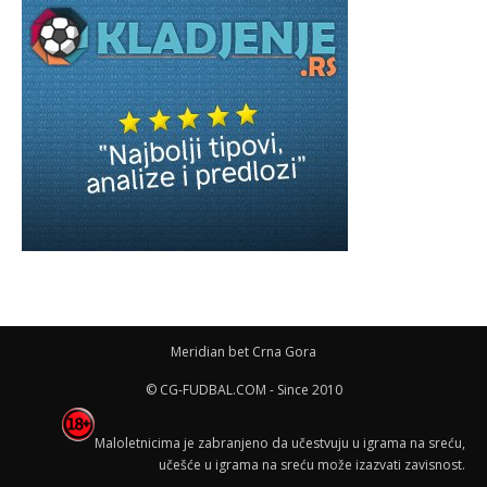
Meridian bet Crna Gora
© CG-FUDBAL.COM - Since 2010
Maloletnicima je zabranjeno da učestvuju u igrama na sreću,
učešće u igrama na sreću može izazvati zavisnost.