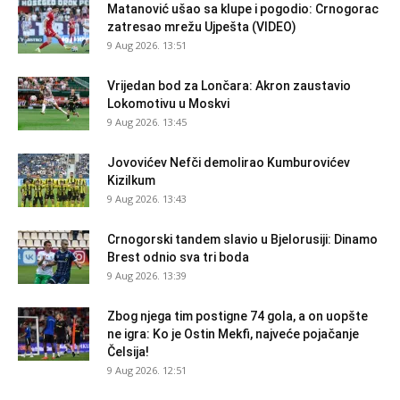
Matanović ušao sa klupe i pogodio: Crnogorac
zatresao mrežu Ujpešta (VIDEO)
9 Aug 2026. 13:51
Vrijedan bod za Lončara: Akron zaustavio
Lokomotivu u Moskvi
9 Aug 2026. 13:45
Jovovićev Nefči demolirao Kumburovićev
Kizilkum
9 Aug 2026. 13:43
Crnogorski tandem slavio u Bjelorusiji: Dinamo
Brest odnio sva tri boda
9 Aug 2026. 13:39
Zbog njega tim postigne 74 gola, a on uopšte
ne igra: Ko je Ostin Mekfi, najveće pojačanje
Čelsija!
9 Aug 2026. 12:51