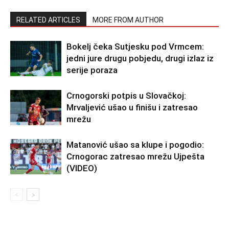
RELATED ARTICLES
MORE FROM AUTHOR
Bokelj čeka Sutjesku pod Vrmcem:
jedni jure drugu pobjedu, drugi izlaz iz
serije poraza
Crnogorski potpis u Slovačkoj:
Mrvaljević ušao u finišu i zatresao
mrežu
Matanović ušao sa klupe i pogodio:
Crnogorac zatresao mrežu Ujpešta
(VIDEO)