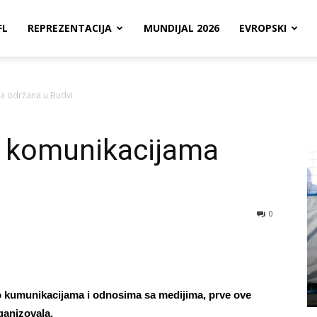
FL
REPREZENTACIJA
MUNDIJAL 2026
EVROPSKI
a održana u Budvi
o komunikacijama
0
o kumunikacijama i odnosima sa medijima, prve ove
ganizovala.