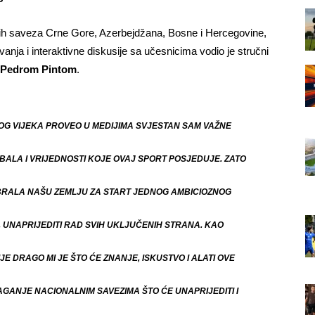
skih saveza Crne Gore, Azerbejdžana, Bosne i Hercegovine,
anja i interaktivne diskusije sa učesnicima vodio je stručni
Pedrom Pintom
.
OG VIJEKA PROVEO U MEDIJIMA SVJESTAN SAM VAŽNE
BALA I VRIJEDNOSTI KOJE OVAJ SPORT POSJEDUJE. ZATO
ABRALA NAŠU ZEMLJU ZA START JEDNOG AMBICIOZNOG
, UNAPRIJEDITI RAD SVIH UKLJUČENIH STRANA. KAO
E DRAGO MI JE ŠTO ĆE ZNANJE, ISKUSTVO I ALATI OVE
AGANJE NACIONALNIM SAVEZIMA ŠTO ĆE UNAPRIJEDITI I