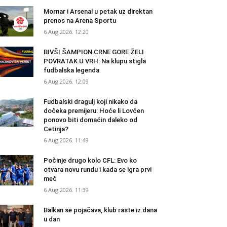
Mornar i Arsenal u petak uz direktan
prenos na Arena Sportu
6 Aug 2026. 12:20
BIVŠI ŠAMPION CRNE GORE ŽELI
POVRATAK U VRH: Na klupu stigla
fudbalska legenda
6 Aug 2026. 12:09
Fudbalski dragulj koji nikako da
dočeka premijeru: Hoće li Lovćen
ponovo biti domaćin daleko od
Cetinja?
6 Aug 2026. 11:49
Počinje drugo kolo CFL: Evo ko
otvara novu rundu i kada se igra prvi
meč
6 Aug 2026. 11:39
Balkan se pojačava, klub raste iz dana
u dan