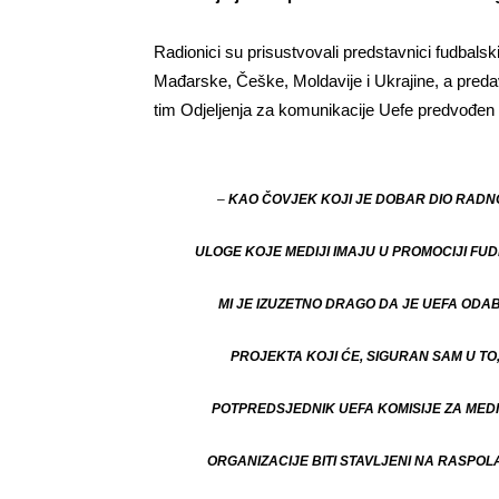
Radionici su prisustvovali predstavnici fudbal
Mađarske, Češke, Moldavije i Ukrajine, a predav
tim Odjeljenja za komunikacije Uefe predvođen
–
KAO ČOVJEK KOJI JE DOBAR DIO RADN
ULOGE KOJE MEDIJI IMAJU U PROMOCIJI FUD
MI JE IZUZETNO DRAGO DA JE UEFA OD
PROJEKTA KOJI ĆE, SIGURAN SAM U TO
POTPREDSJEDNIK UEFA KOMISIJE ZA MEDIJ
ORGANIZACIJE BITI STAVLJENI NA RASPOL