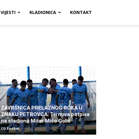
VIJESTI
KLADIONICA
KONTAKT
ZAVRŠNICA PRELAZNOG ROKA U
ZNAKU PETROVCA: Tri nova potpisa
na stadionu Mitar Mićo Goliš
CG Fudbal
-
6 Aug 2026. 12:26