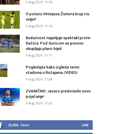
6 Aug 2026. 11:36
O potezu Vinisijusa Žuniora bruji cio
svijet!
6 Aug 2026. 11:14
Budućnost najavljuje spektakl protiv
Dečića: Pod Goricom se ponovo
okupljaju plavo-bijeli
6 Aug 2026. 11:11
Pogledajte kako izgleda teren
stadiona u Rožajama /VIDEO/
6 Aug 2026. 11:08
ZVANIČNO: Jezero predstavilo novo
pojačanje!
6 Aug 2026. 11:02
22,356
Fans
LIKE