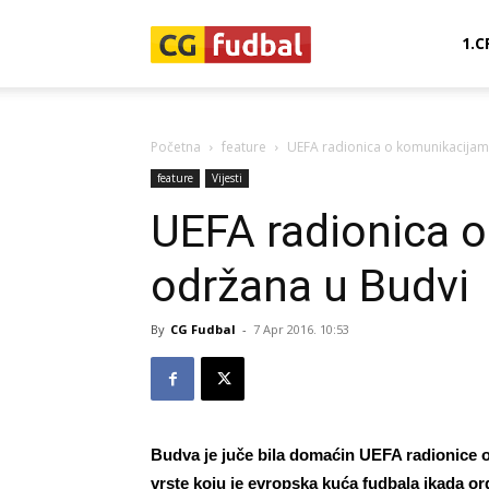
CG-
1.C
Fudbal
Početna
feature
UEFA radionica o komunikacijam
feature
Vijesti
UEFA radionica 
održana u Budvi
By
CG Fudbal
-
7 Apr 2016. 10:53
Budva je juče bila domaćin UEFA radionice 
vrste koju je evropska kuća fudbala ikada or