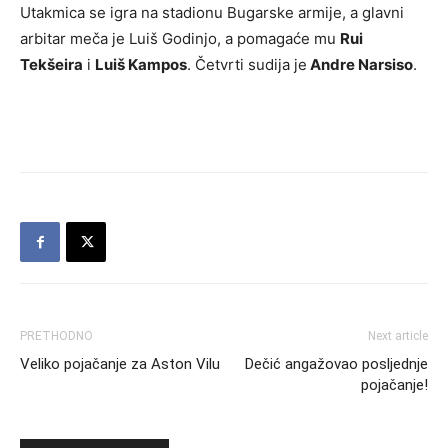
Utakmica se igra na stadionu Bugarske armije, a glavni
arbitar meča je Luiš Godinjo, a pomagaće mu
Rui
Tekšeira
i
Luiš Kampos
. Četvrti sudija je
Andre Narsiso
.
PRETHODNO
Next article
Veliko pojačanje za Aston Vilu
Dečić angažovao posljednje
pojačanje!