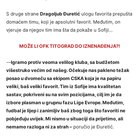
S druge strane
Dragoljub Đuretić
ulogu favorita prepušta
domaćem timu, koji je apsolutni favorit. Međutim, on
vjeruje da njegov tim ima šta da pokaže u Sofiji…
MOŽE LI OFK TITOGRAD DO IZNENAĐENJA?!
-–
Igramo protiv veoma velilog kluba, sa budžetom
višestruko većim od našeg. Očekuje nas pakleno težak
posao u dvomeču sa ekipom CSKA koja je na papiru
veliki, baš veliki favorit. Tim iz Sofije ima kvalitetan
sastav, pokriveni su na svim pozicijama, cilj im je da
izbore plasman u grupnu fazu Lige Evrope. Međutim,
fudbal je lijep i zanimljiv baš zbog toga što favoriti ne
pobjeđuju uvijek. Mi nismo u situaciji da prijetimo, ali
nemamo razloga ni za strah –
poručio je Đuretić.