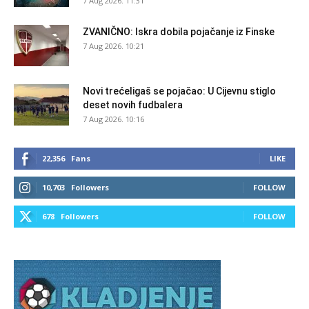
7 Aug 2026. 11:31
ZVANIČNO: Iskra dobila pojačanje iz Finske
7 Aug 2026. 10:21
Novi trećeligaš se pojačao: U Cijevnu stiglo
deset novih fudbalera
7 Aug 2026. 10:16
22,356
Fans
LIKE
10,703
Followers
FOLLOW
678
Followers
FOLLOW