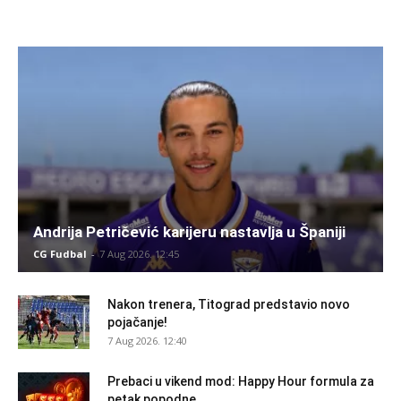
Andrija Petričević karijeru nastavlja u Španiji
CG Fudbal
-
7 Aug 2026. 12:45
Nakon trenera, Titograd predstavio novo
pojačanje!
7 Aug 2026. 12:40
Prebaci u vikend mod: Happy Hour formula za
petak popodne