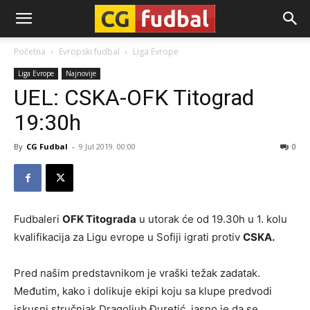
CG-
Početna
Evropski fudbal
Liga Evrope
Liga Evrope
Najnovije
Fudbal
UEL: CSKA-OFK Titograd
19:30h
By
CG Fudbal
-
9 Jul 2019. 00:00
0
Fudbaleri
OFK Titograda
u utorak će od 19.30h u 1. kolu
kvalifikacija za Ligu evrope u Sofiji igrati protiv
CSKA.
Pred našim predstavnikom je vraški težak zadatak.
Međutim, kako i dolikuje ekipi koju sa klupe predvodi
iskusni stručnjak Dragoljub Đuretić, jasno je da se