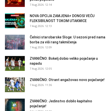
7 Aug 2026. 12:14
NOVA OPCIJA ZAMJENA+ DONOSI VEĆU
FLEKSIBILNOST TOKOM UTAKMICE
7 Aug 2026. 12:13
Čelnici starobarske Sloge: U sezoni pred nama
borba za viši rang takmičenja
7 Aug 2026. 12:09
ZVANIČNO: Bokelj dobio veliko pojačanje u
napadu
7 Aug 2026. 12:05
ZVANIČNO: Otrant angažovao novo pojačanje!
7 Aug 2026. 11:36
ZVANIČNO: Jedinstvo dobilo kapitalno
pojačanje!