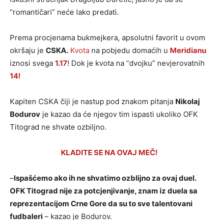
“romantičari” neće lako predati.
Prema procjenama bukmejkera, apsolutni favorit u ovom
okršaju je
CSKA.
Kvota
na pobjedu domaćih u
Meridianu
iznosi svega
1.17
! Dok je kvota na “dvojku” nevjerovatnih
14!
Kapiten CSKA čiji je nastup pod znakom pitanja
Nikolaj
Bodurov
je kazao da će njegov tim ispasti ukoliko OFK
Titograd ne shvate ozbiljno.
KLADITE SE NA OVAJ MEČ!
–
Ispašćemo ako ih ne shvatimo ozblijno za ovaj duel.
OFK Titograd nije za potcjenjivanje, znam iz duela sa
reprezentacijom Crne Gore da su to sve talentovani
fudbaleri
– kazao je Bodurov.