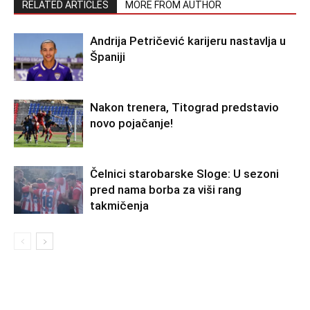
RELATED ARTICLES
MORE FROM AUTHOR
Andrija Petričević karijeru nastavlja u
Španiji
Nakon trenera, Titograd predstavio
novo pojačanje!
Čelnici starobarske Sloge: U sezoni
pred nama borba za viši rang
takmičenja