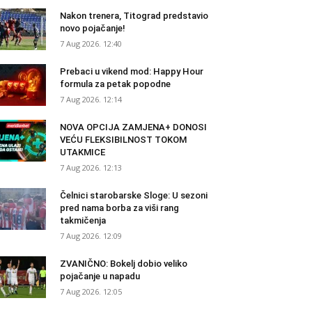
Nakon trenera, Titograd predstavio
novo pojačanje!
7 Aug 2026. 12:40
Prebaci u vikend mod: Happy Hour
formula za petak popodne
7 Aug 2026. 12:14
NOVA OPCIJA ZAMJENA+ DONOSI
VEĆU FLEKSIBILNOST TOKOM
UTAKMICE
7 Aug 2026. 12:13
Čelnici starobarske Sloge: U sezoni
pred nama borba za viši rang
takmičenja
7 Aug 2026. 12:09
ZVANIČNO: Bokelj dobio veliko
pojačanje u napadu
7 Aug 2026. 12:05