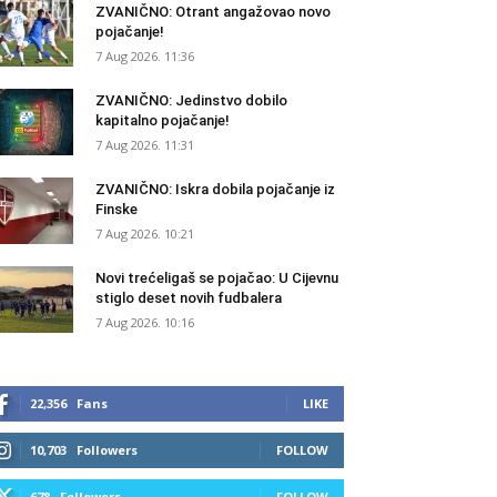
ZVANIČNO: Otrant angažovao novo
pojačanje!
7 Aug 2026. 11:36
ZVANIČNO: Jedinstvo dobilo
kapitalno pojačanje!
7 Aug 2026. 11:31
ZVANIČNO: Iskra dobila pojačanje iz
Finske
7 Aug 2026. 10:21
Novi trećeligaš se pojačao: U Cijevnu
stiglo deset novih fudbalera
7 Aug 2026. 10:16
22,356
Fans
LIKE
10,703
Followers
FOLLOW
678
Followers
FOLLOW