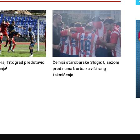
ra, Titograd predstavio
Čelnici starobarske Sloge: U sezoni
nje!
pred nama borba za viši rang
takmičenja