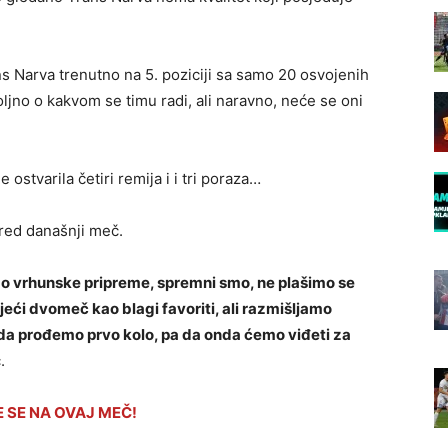
ns Narva trenutno na 5. poziciji sa samo 20 osvojenih
oljno o kakvom se timu radi, ali naravno, neće se oni
e ostvarila četiri remija i i tri poraza…
pred današnji meč.
 vrhunske pripreme, spremni smo, ne plašimo se
eći dvomeč kao blagi favoriti, ali razmišljamo
a prođemo prvo kolo, pa da onda ćemo viđeti za
.
 SE NA OVAJ MEČ!