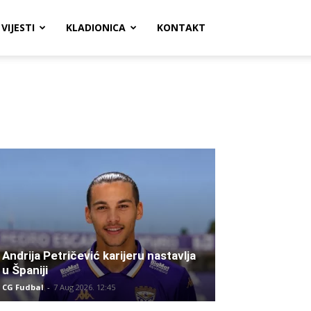
VIJESTI
KLADIONICA
KONTAKT
Andrija Petričević karijeru nastavlja
u Španiji
CG Fudbal
-
7 Aug 2026. 12:45