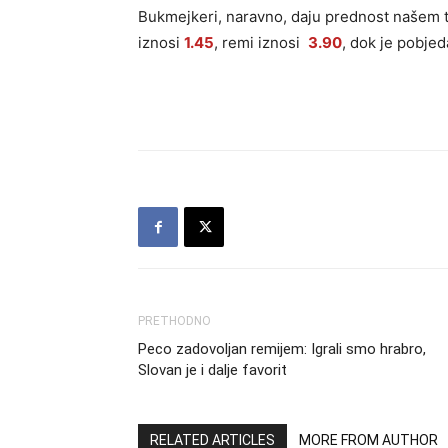
Bukmejkeri, naravno, daju prednost našem t
iznosi
1.45
, remi iznosi
3.90
, dok je pobje
PRETHODNO
Peco zadovoljan remijem: Igrali smo hrabro,
Slovan je i dalje favorit
RELATED ARTICLES
MORE FROM AUTHOR