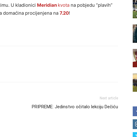
imu. U kladionici
Meridian
kvota
na pobjedu “plavih”
da domaćina procijenjena na
7.20
!
Next article
PRIPREME: Jedinstvo očitalo lekciju Dečiću