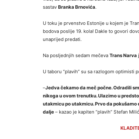
sastav
Branka Brnovića
.
U toku je prvenstvo Estonije u kojem je Tra
bodova poslije 19. kola! Dakle to govori dov
unaprijed predati.
Na posljednjih sedam mečeva
Trans Narva
j
U taboru “plavih” su sa razlogom optimisti 
–
Jedva čekamo da meč počne. Odradili smo
nikoga u ovom trenutku. Ulazimo u predstoj
utakmicu po utakmicu. Prvo da pokušamo d
dalje
– kazao je kapiten “plavih” Stefan Milić
KLADITE