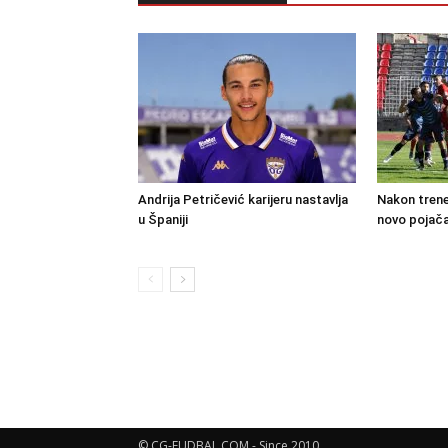
Andrija Petričević karijeru nastavlja
Nakon trene
u Španiji
novo pojača
© CG-FUDBAL.COM - Since 2010