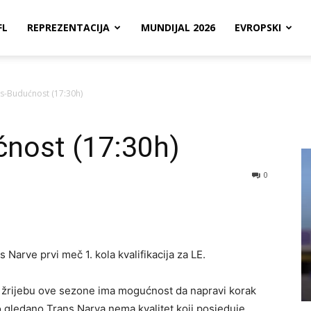
FL
REPREZENTACIJA
MUNDIJAL 2026
EVROPSKI
ns-Budućnost (17:30h)
ćnost (17:30h)
0
 Narve prvi meč 1. kola kvalifikacija za LE.
na žrijebu ove sezone ima mogućnost da napravi korak
no gledano Trans Narva nema kvalitet koji posjeduje