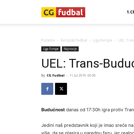
CG-
1.C
Fudbal
Početna
Evropski fudbal
Liga Evrope
UEL: Tra
Liga Evrope
Najnovije
UEL: Trans-Budu
By
CG Fudbal
-
11 Jul 2019. 00:00
Budućnost
danas od 17:30h igra protiv Trans
Jedini naš predstavnik koji je imao sreće 
više, da se plasira u narednu fazu, jer real