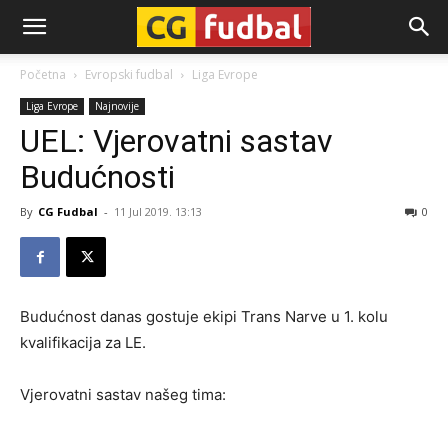
CG-
Početna
Evropski fudbal
Liga Evrope
Liga Evrope
Najnovije
Fudbal
UEL: Vjerovatni sastav
Budućnosti
By
CG Fudbal
-
11 Jul 2019. 13:13
0
Budućnost danas gostuje ekipi Trans Narve u 1. kolu
kvalifikacija za LE.
Vjerovatni sastav našeg tima: