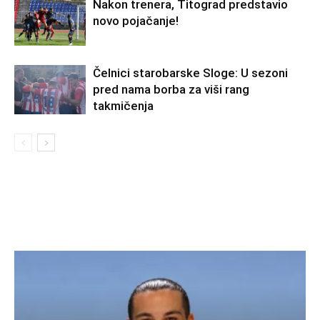
Nakon trenera, Titograd predstavio
novo pojačanje!
Čelnici starobarske Sloge: U sezoni
pred nama borba za viši rang
takmičenja