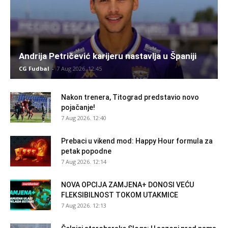
Andrija Petričević karijeru nastavlja u Španiji
CG Fudbal
-
7 Aug 2026. 12:45
Nakon trenera, Titograd predstavio novo
pojačanje!
7 Aug 2026. 12:40
Prebaci u vikend mod: Happy Hour formula za
petak popodne
7 Aug 2026. 12:14
NOVA OPCIJA ZAMJENA+ DONOSI VEĆU
FLEKSIBILNOST TOKOM UTAKMICE
7 Aug 2026. 12:13