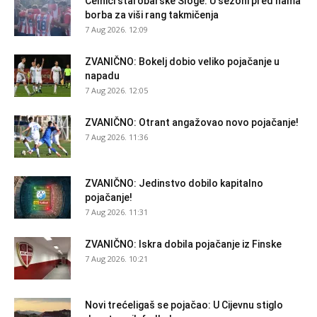
Čelnici starobarske Sloge: U sezoni pred nama
borba za viši rang takmičenja
7 Aug 2026. 12:09
ZVANIČNO: Bokelj dobio veliko pojačanje u
napadu
7 Aug 2026. 12:05
ZVANIČNO: Otrant angažovao novo pojačanje!
7 Aug 2026. 11:36
ZVANIČNO: Jedinstvo dobilo kapitalno
pojačanje!
7 Aug 2026. 11:31
ZVANIČNO: Iskra dobila pojačanje iz Finske
7 Aug 2026. 10:21
Novi trećeligaš se pojačao: U Cijevnu stiglo