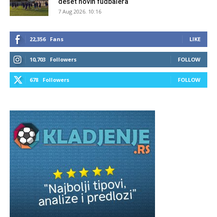
deset novih fudbalera
7 Aug 2026. 10:16
22,356
Fans
LIKE
10,703
Followers
FOLLOW
678
Followers
FOLLOW