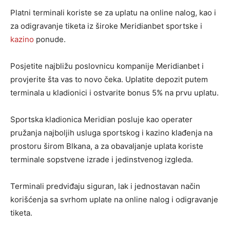
Platni terminali koriste se za uplatu na online nalog, kao i
za odigravanje tiketa iz široke Meridianbet sportske i
kazino
ponude.
Posjetite najbližu poslovnicu kompanije Meridianbet i
provjerite šta vas to novo čeka. Uplatite depozit putem
terminala u kladionici i ostvarite bonus 5% na prvu uplatu.
Sportska kladionica Meridian posluje kao operater
pružanja najboljih usluga sportskog i kazino klađenja na
prostoru širom Blkana, a za obavaljanje uplata koriste
terminale sopstvene izrade i jedinstvenog izgleda.
Terminali predviđaju siguran, lak i jednostavan način
korišćenja sa svrhom uplate na online nalog i odigravanje
tiketa.