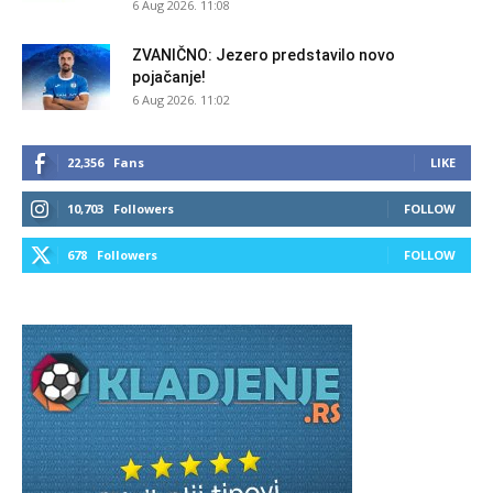
6 Aug 2026. 11:08
ZVANIČNO: Jezero predstavilo novo
pojačanje!
6 Aug 2026. 11:02
22,356
Fans
LIKE
10,703
Followers
FOLLOW
678
Followers
FOLLOW