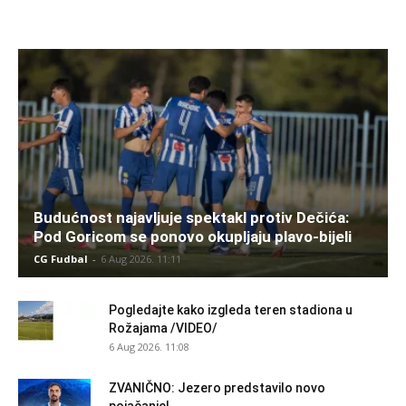
Budućnost najavljuje spektakl protiv Dečića:
Pod Goricom se ponovo okupljaju plavo-bijeli
CG Fudbal
-
6 Aug 2026. 11:11
Pogledajte kako izgleda teren stadiona u
Rožajama /VIDEO/
6 Aug 2026. 11:08
ZVANIČNO: Jezero predstavilo novo