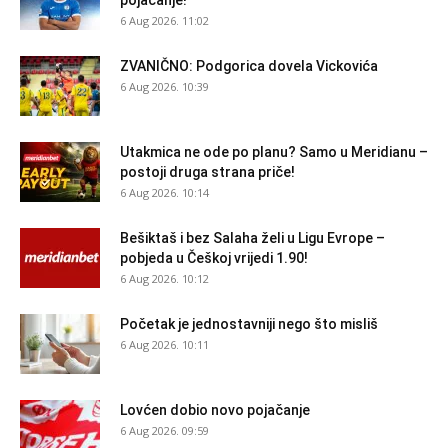
pojačanje!
6 Aug 2026. 11:02
ZVANIČNO: Podgorica dovela Vickovića
6 Aug 2026. 10:39
Utakmica ne ode po planu? Samo u Meridianu –
postoji druga strana priče!
6 Aug 2026. 10:14
Bešiktaš i bez Salaha želi u Ligu Evrope –
pobjeda u Češkoj vrijedi 1.90!
6 Aug 2026. 10:12
Početak je jednostavniji nego što misliš
6 Aug 2026. 10:11
Lovćen dobio novo pojačanje
6 Aug 2026. 09:59