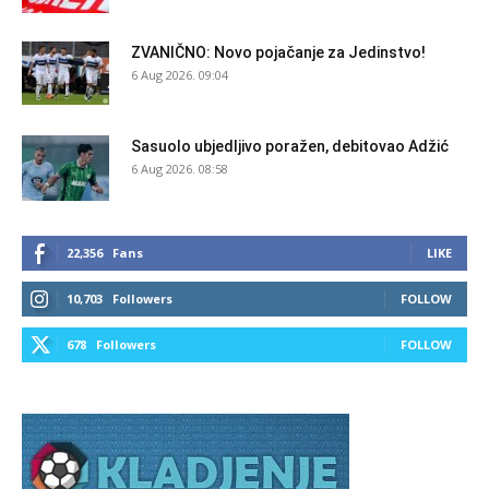
ZVANIČNO: Novo pojačanje za Jedinstvo!
6 Aug 2026. 09:04
Sasuolo ubjedljivo poražen, debitovao Adžić
6 Aug 2026. 08:58
22,356
Fans
LIKE
10,703
Followers
FOLLOW
678
Followers
FOLLOW