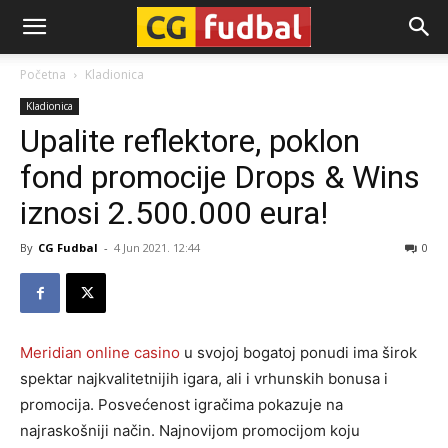
CG-
Početna
Kladionica
Kladionica
Fudbal
Upalite reflektore, poklon
fond promocije Drops & Wins
iznosi 2.500.000 eura!
By
CG Fudbal
-
4 Jun 2021. 12:44
0
Meridian online casino
u svojoj bogatoj ponudi ima širok
spektar najkvalitetnijih igara, ali i vrhunskih bonusa i
promocija. Posvećenost igračima pokazuje na
najraskošniji način. Najnovijom promocijom koju