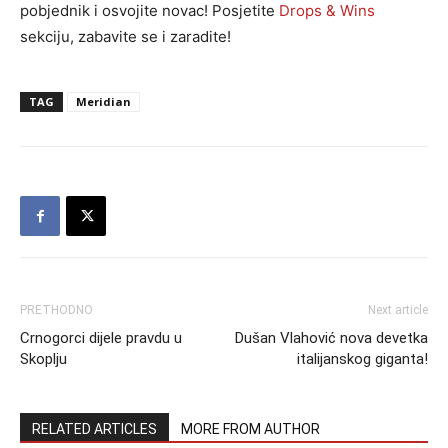
pobjednik i osvojite novac! Posjetite
Drops & Wins
sekciju, zabavite se i zaradite!
TAG
Meridian
PRETHODNO
Next article
Crnogorci dijele pravdu u
Dušan Vlahović nova devetka
Skoplju
italijanskog giganta!
RELATED ARTICLES
MORE FROM AUTHOR