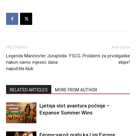
PRETHODNO
Next article
Legenda Mančester Junajteda
FSCG: Problemi za prvoligaške
nakon samo mjesec dana
ekipe!
napuštila klub
RELATED ARTICLES
MORE FROM AUTHOR
Ljetnja slot avantura počinje –
Expanse Summer Wins
Ferencvaroš grabi ka Ligi Evrope,