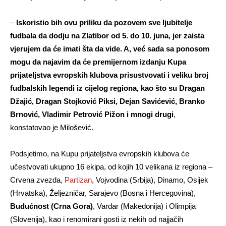
–
Iskoristio bih ovu priliku da pozovem sve ljubitelje
fudbala da dodju na Zlatibor od 5. do 10. juna, jer zaista
vjerujem da će imati šta da vide. A, već sada sa ponosom
mogu da najavim da će premijernom izdanju Kupa
prijateljstva evropskih klubova prisustvovati i veliku broj
fudbalskih legendi iz cijelog regiona, kao što su Dragan
Džajić, Dragan Stojković Piksi, Dejan Savićević, Branko
Brnović, Vladimir Petrović Pižon i mnogi drugi
,
konstatovao je Milošević.
Podsjetimo, na Kupu prijateljstva evropskih klubova će
učestvovati ukupno 16 ekipa, od kojih 10 velikana iz regiona –
Crvena zvezda,
Partizan
, Vojvodina (Srbija), Dinamo, Osijek
(Hrvatska), Željezničar, Sarajevo (Bosna i Hercegovina),
Budućnost (Crna Gora)
, Vardar (Makedonija) i Olimpija
(Slovenija), kao i renomirani gosti iz nekih od najjačih