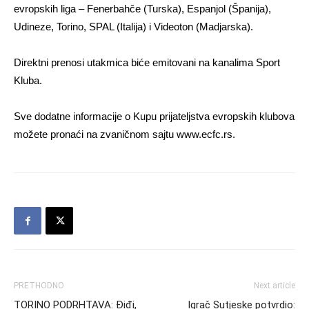
evropskih liga – Fenerbahče (Turska), Espanjol (Španija),
Udineze, Torino, SPAL (Italija) i Videoton (Madjarska).
Direktni prenosi utakmica biće emitovani na kanalima Sport
Kluba.
Sve dodatne informacije o Kupu prijateljstva evropskih klubova
možete pronaći na zvaničnom sajtu www.ecfc.rs.
PRETHODNO
Next article
TORINO PODRHTAVA: Điđi,
Igrač Sutjeske potvrdio: