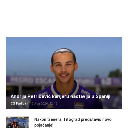
Andrija Petričević karijeru nastavlja u Španiji
CG Fudbal
-
7 Aug 2026. 12:45
Nakon trenera, Titograd predstavio novo
pojačanje!