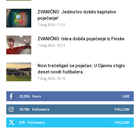
ZVANIČNO: Jedinstvo dobilo kapitalno
pojačanje!
7 Aug 2026. 11:31
ZVANIČNO: Iskra dobila pojačanje iz Finske
7 Aug 2026. 10:21
Novi trećeligaš se pojačao: U Cijevnu stiglo
deset novih fudbalera
7 Aug 2026. 10:16
22,356
Fans
LIKE
10,703
Followers
FOLLOW
678
Followers
FOLLOW