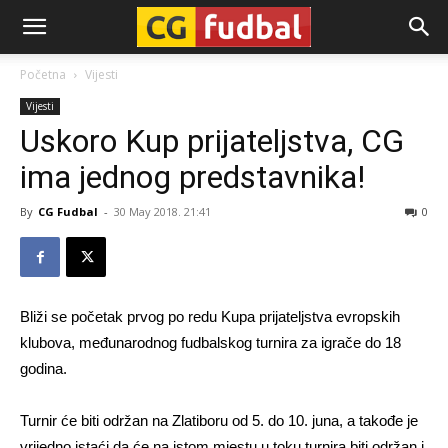
CG-
Početna
Vijesti
Vijesti
Fudbal
Uskoro Kup prijateljstva, CG
ima jednog predstavnika!
By
CG Fudbal
-
30 May 2018. 21:41
0
Bliži se početak prvog po redu Kupa prijateljstva evropskih
klubova, međunarodnog fudbalskog turnira za igrače do 18
godina.
Turnir će biti održan na Zlatiboru od 5. do 10. juna, a takođe je
vrijedno istaći da će na istom mjestu u toku turnira biti održan i