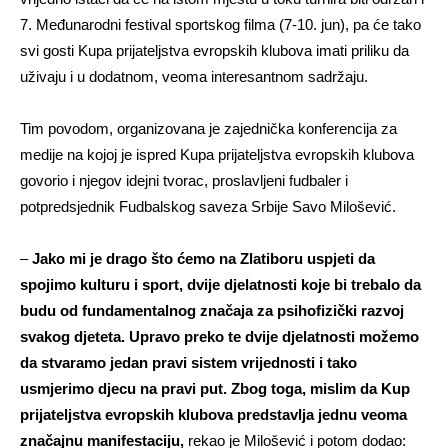
7. Međunarodni festival sportskog filma (7-10. jun), pa će tako
svi gosti Kupa prijateljstva evropskih klubova imati priliku da
uživaju i u dodatnom, veoma interesantnom sadržaju.
Tim povodom, organizovana je zajednička konferencija za
medije na kojoj je ispred Kupa prijateljstva evropskih klubova
govorio i njegov idejni tvorac, proslavljeni fudbaler i
potpredsjednik Fudbalskog saveza Srbije Savo Milošević.
–
Jako mi je drago što ćemo na Zlatiboru uspjeti da
spojimo kulturu i sport, dvije djelatnosti koje bi trebalo da
budu od fundamentalnog značaja za psihofizički razvoj
svakog djeteta. Upravo preko te dvije djelatnosti možemo
da stvaramo jedan pravi sistem vrijednosti i tako
usmjerimo djecu na pravi put. Zbog toga, mislim da Kup
prijateljstva evropskih klubova predstavlja jednu veoma
značajnu manifestaciju,
rekao je Milošević i potom dodao: