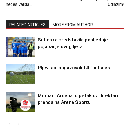
nećeš valjda…
Odlazim!
RELATED ARTICLES
MORE FROM AUTHOR
Sutjeska predstavila posljednje
pojačanje ovog ljeta
Pljevljaci angažovali 14 fudbalera
Mornar i Arsenal u petak uz direktan
prenos na Arena Sportu