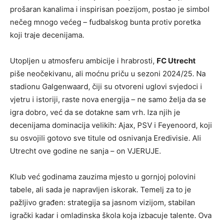
prošaran kanalima i inspirisan poezijom, postao je simbol
nečeg mnogo većeg – fudbalskog bunta protiv poretka
koji traje decenijama.
Utopljen u atmosferu ambicije i hrabrosti,
FC Utrecht
piše neočekivanu, ali moćnu priču u sezoni 2024/25. Na
stadionu Galgenwaard, čiji su otvoreni uglovi svjedoci i
vjetru i istoriji, raste nova energija – ne samo želja da se
igra dobro, već da se dotakne sam vrh. Iza njih je
decenijama dominacija velikih: Ajax, PSV i Feyenoord, koji
su osvojili gotovo sve titule od osnivanja Eredivisie. Ali
Utrecht ove godine ne sanja – on VJERUJE.
Klub već godinama zauzima mjesto u gornjoj polovini
tabele, ali sada je napravljen iskorak. Temelj za to je
pažljivo građen: strategija sa jasnom vizijom, stabilan
igrački kadar i omladinska škola koja izbacuje talente. Ova