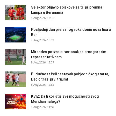
Selektor objavio spiskove za tri pripremna
kampa u Beranama
8 Aug 2026. 13:15
Posljednji dan prelaznog roka donio nova lica u
Bar
8 Aug 2026. 13:09
Mirandes potvrdio rastanak sa crnogorskim
reprezentativcem
8 Aug 2026. 13:07
Budućnost želi nastavak pobjedničkog starta,
Dečić traži prvi trijumf
8 Aug 2026. 12:32
KVIZ: Da li koristiš sve mogućnosti svog
Meridian naloga?
8 Aug 2026. 11:50