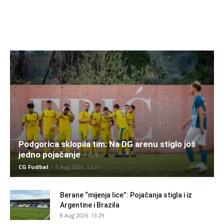
Podgorica sklopila tim: Na DG arenu stiglo još
jedno pojačanje
CG Fudbal
-
8 Aug 2026. 13:31
Berane “mijenja lice”: Pojačanja stigla i iz
Argentine i Brazila
8 Aug 2026. 13:29