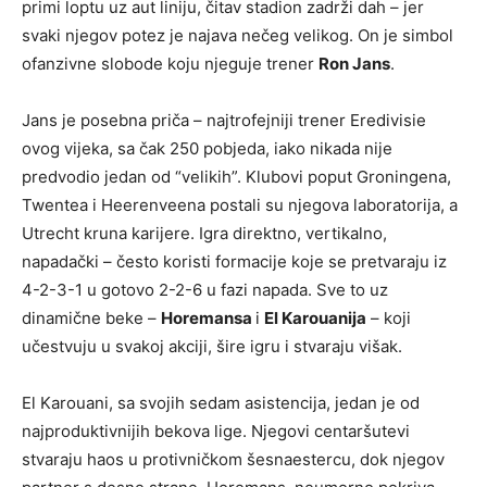
primi loptu uz aut liniju, čitav stadion zadrži dah – jer
svaki njegov potez je najava nečeg velikog. On je simbol
ofanzivne slobode koju njeguje trener
Ron Jans
.
Jans je posebna priča – najtrofejniji trener Eredivisie
ovog vijeka, sa čak 250 pobjeda, iako nikada nije
predvodio jedan od “velikih”. Klubovi poput Groningena,
Twentea i Heerenveena postali su njegova laboratorija, a
Utrecht kruna karijere. Igra direktno, vertikalno,
napadački – često koristi formacije koje se pretvaraju iz
4-2-3-1 u gotovo 2-2-6 u fazi napada. Sve to uz
dinamične beke –
Horemansa
i
El Karouanija
– koji
učestvuju u svakoj akciji, šire igru i stvaraju višak.
El Karouani, sa svojih sedam asistencija, jedan je od
najproduktivnijih bekova lige. Njegovi centaršutevi
stvaraju haos u protivničkom šesnaestercu, dok njegov