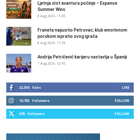
Ljetnja slot avantura počinje – Expanse
Summer Wins
8 Aug 2026. 11:45
Franeta napustio Petrovac, klub emotivnom
porukom ispratio svog igrača
8 Aug 2026. 11:36
Andrija Petričević karijeru nastavlja u Španiji
7 Aug 2026. 12:45
22,356
Fans
LIKE
10,703
Followers
FOLLOW
678
Followers
FOLLOW