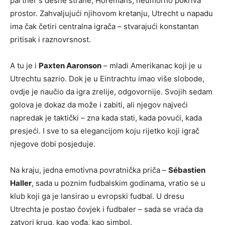
partner s desne strane, Horemans, neumorno pokriva
prostor. Zahvaljujući njihovom kretanju, Utrecht u napadu
ima čak četiri centralna igrača – stvarajući konstantan
pritisak i raznovrsnost.
A tu je i
Paxten Aaronson
– mladi Amerikanac koji je u
Utrechtu sazrio. Dok je u Eintrachtu imao više slobode,
ovdje je naučio da igra zrelije, odgovornije. Svojih sedam
golova je dokaz da može i zabiti, ali njegov najveći
napredak je taktički – zna kada stati, kada povući, kada
presjeći. I sve to sa elegancijom koju rijetko koji igrač
njegove dobi posjeduje.
Na kraju, jedna emotivna povratnička priča –
Sébastien
Haller
, sada u poznim fudbalskim godinama, vratio se u
klub koji ga je lansirao u evropski fudbal. U dresu
Utrechta je postao čovjek i fudbaler – sada se vraća da
zatvori krug, kao vođa, kao simbol.