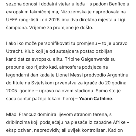
sezona donosi i dodatni vjetar u leđa – s padom Benfice u
evropskim takmičenjima, Nizozemska je napredovala na
UEFA rang-listi i od 2026. ima dva direktna mjesta u Ligi
šampiona. Vrijeme za promjene je došlo.
I ako iko može personifikovati tu promjenu – to je upravo
Utrecht. Klub koji je od autsajdera postao ozbiljan
kandidat za evropsku elitu. Tribine Galgenwarda su
prepune kao rijetko kad, atmosfera podsjeća na
legendarni dan kada je Lionel Messi predvodio Argentinu
do titule na Svjetskom prvenstvu za igrače do 20 godina
2005. godine – upravo na ovom stadionu. Samo što je
sada centar pažnje lokalni heroj –
Yoann Cathline
.
Mladi Francuz dominira lijevom stranom terena, s
driblinzima koji podsjećaju na plesače iz zapadne Afrike –
eksplozivan, nepredvidiv, ali uvijek kontrolisan. Kad on