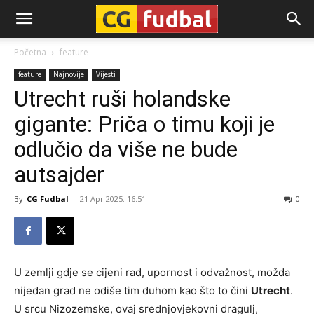
CG-
Početna
feature
feature
Najnovije
Vijesti
Fudbal
Utrecht ruši holandske
gigante: Priča o timu koji je
odlučio da više ne bude
autsajder
By
CG Fudbal
-
21 Apr 2025. 16:51
0
U zemlji gdje se cijeni rad, upornost i odvažnost, možda
nijedan grad ne odiše tim duhom kao što to čini
Utrecht
.
U srcu Nizozemske, ovaj srednjovjekovni dragulj,