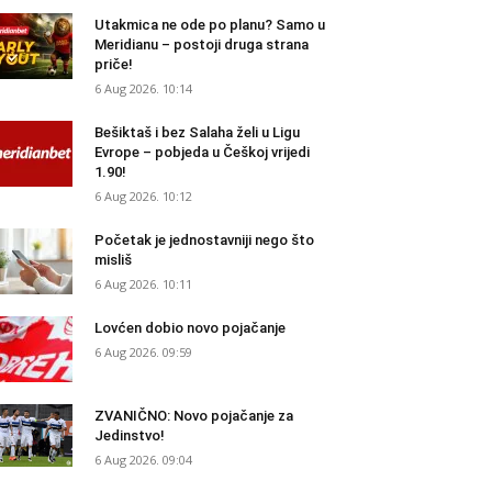
Utakmica ne ode po planu? Samo u
Meridianu – postoji druga strana
priče!
6 Aug 2026. 10:14
Bešiktaš i bez Salaha želi u Ligu
Evrope – pobjeda u Češkoj vrijedi
1.90!
6 Aug 2026. 10:12
Početak je jednostavniji nego što
misliš
6 Aug 2026. 10:11
Lovćen dobio novo pojačanje
6 Aug 2026. 09:59
ZVANIČNO: Novo pojačanje za
Jedinstvo!
6 Aug 2026. 09:04