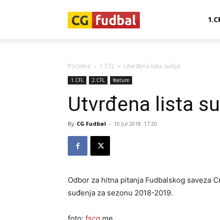
CG-
1.C
Fudbal
Početna
1.CFL
Utvrđena lista sudija
1.CFL
2.CFL
feature
Utvrđena lista su
By
CG Fudbal
-
10 Jul 2018. 17:20
Odbor za hitna pitanja Fudbalskog saveza Crn
suđenja za sezonu 2018-2019.
foto:
fscg
.me