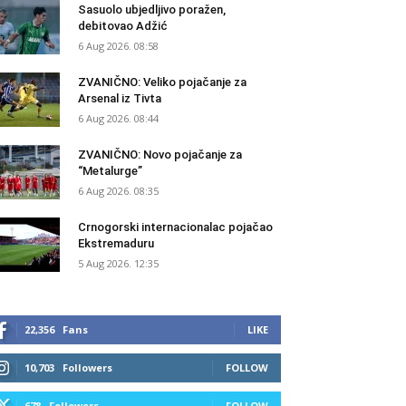
Sasuolo ubjedljivo poražen,
debitovao Adžić
6 Aug 2026. 08:58
ZVANIČNO: Veliko pojačanje za
Arsenal iz Tivta
6 Aug 2026. 08:44
ZVANIČNO: Novo pojačanje za
“Metalurge”
6 Aug 2026. 08:35
Crnogorski internacionalac pojačao
Ekstremaduru
5 Aug 2026. 12:35
22,356
Fans
LIKE
10,703
Followers
FOLLOW
678
Followers
FOLLOW