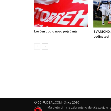
Lovćen dobio novo pojačanje
ZVANIČNO: 
Jedinstvo!
© CG-FUDBAL.COM - Since 2010
Maloletnicima je zabranjeno da učestvuju u ig