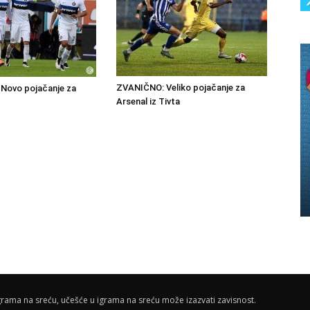
ZVANIČNO: Veliko pojačanje za
Novo pojačanje za
Arsenal iz Tivta
rama na sreću, učešće u igrama na sreću može izazvati zavisnost.