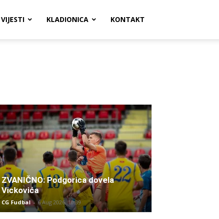
VIJESTI
KLADIONICA
KONTAKT
ZVANIČNO: Podgorica dovela
Vickovića
CG Fudbal
-
6 Aug 2026. 10:39