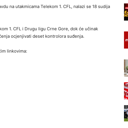
i pravdu na utakmicama Telekom 1. CFL, nalazi se 18 sudija
kom 1. CFL i Drugu ligu Crne Gore, dok će učinak
enja ocjenjivati deset kontrolora suđenja.
ćim linkovima: