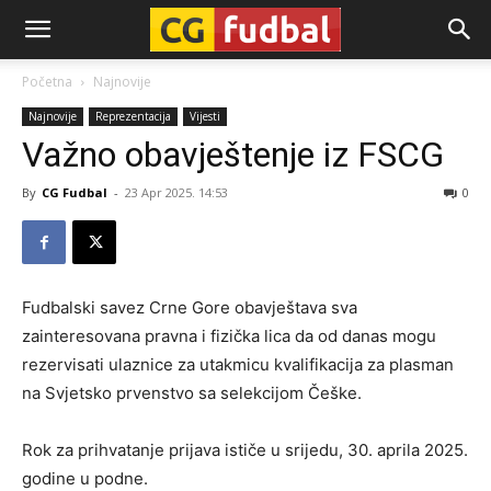
CG-
Početna
Najnovije
Najnovije
Reprezentacija
Vijesti
Fudbal
Važno obavještenje iz FSCG
By
CG Fudbal
-
23 Apr 2025. 14:53
0
Fudbalski savez Crne Gore obavještava sva
zainteresovana pravna i fizička lica da od danas mogu
rezervisati ulaznice za utakmicu kvalifikacija za plasman
na Svjetsko prvenstvo sa selekcijom Češke.
Rok za prihvatanje prijava ističe u srijedu, 30. aprila 2025.
godine u podne.