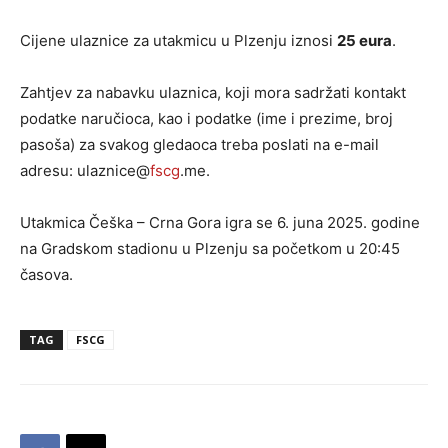
Cijene ulaznice za utakmicu u Plzenju iznosi
25 eura
.
Zahtjev za nabavku ulaznica, koji mora sadržati kontakt
podatke naručioca, kao i podatke (ime i prezime, broj
pasoša) za svakog gledaoca treba poslati na e-mail
adresu: ulaznice@
fscg
.me.
Utakmica Češka – Crna Gora igra se 6. juna 2025. godine
na Gradskom stadionu u Plzenju sa početkom u 20:45
časova.
TAG
FSCG