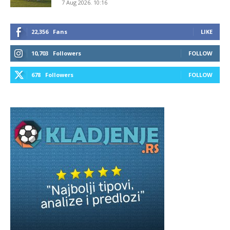
7 Aug 2026. 10:16
22,356
Fans
LIKE
10,703
Followers
FOLLOW
678
Followers
FOLLOW