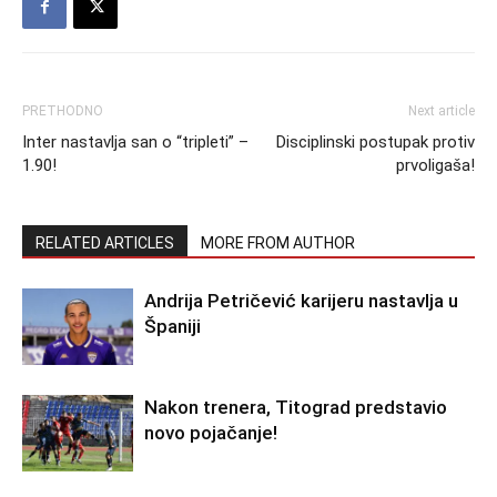
PRETHODNO
Next article
Inter nastavlja san o “tripleti” –
Disciplinski postupak protiv
1.90!
prvoligaša!
RELATED ARTICLES
MORE FROM AUTHOR
Andrija Petričević karijeru nastavlja u
Španiji
Nakon trenera, Titograd predstavio
novo pojačanje!