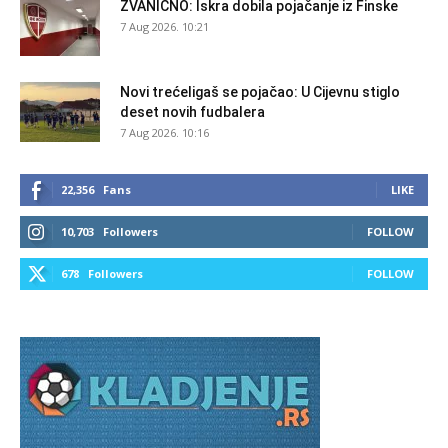
ZVANIČNO: Iskra dobila pojačanje iz Finske
7 Aug 2026. 10:21
Novi trećeligaš se pojačao: U Cijevnu stiglo
deset novih fudbalera
7 Aug 2026. 10:16
22,356
Fans
LIKE
10,703
Followers
FOLLOW
678
Followers
FOLLOW