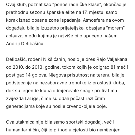
Ovaj klub, poznat kao “ponos radničke klase”, okončao je
prethodnu sezonu španske elite na 17. mjestu, samo
korak iznad opasne zone ispadanja. Atmosfera na ovom
događaju bila je izuzetno prijateljska, obasjana “morem”
aplauza, među kojima je najviše bilo upućeno našem
Andriji Delibašiću.
Delibašić, rođeni Nikšićanin, nosio je dres Rajo Valjekana
od 2010. do 2013. godine, tokom kojih je odigrao 81 meč i
postigao 14 golova. Njegova prisutnost na terenu bila je
podsjećanje na nezaboravne trenutke iz prošlosti kluba,
dok su legende kluba odmjeravale snage protiv tima
zvijezda LaLige, čime su odali počast različitim
generacijama koje su nosile crveno-bijele boje.
Ova utakmica nije bila samo sportski događaj, već i
humanitarni čin, čiji je prihod u cjelosti bio namijenjen