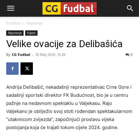
CG-
Početna
Najnovije
Najnovije
Vijesti
Fudbal
Velike ovacije za Delibašića
By
CG Fudbal
-
30 May 2024. 10:28
0
Andrija Delibašić, nekadašnji reprezentativac Crne Gore i
sadašnji sportski direktor FK Budućnost, bio je u centru
pažnje na nedavnom spektaklu u Valjekasu. Rajo
Valjekano je obilježio svoj stoti rođendan spektakularnom
“utakmicom zvijezda”, započinjući proslavu vijeka
postojanja koja će trajati tokom cijele 2024. godine.