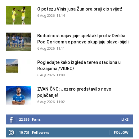
O potezu Vinisijusa Žuniora bruji cio svijet!
6 Aug 2026. 11:14
Budućnost najavljuje spektakl protiv Dečića:
Pod Goricom se ponovo okupljaju plavo-bijeli
6 Aug 2026. 11:11
Pogledajte kako izgleda teren stadiona u
Rožajama /VIDEO/
6 Aug 2026. 11:08
ZVANIČNO: Jezero predstavilo novo
pojačanje!
6 Aug 2026. 11:02
22,356
Fans
LIKE
10,703
Followers
FOLLOW