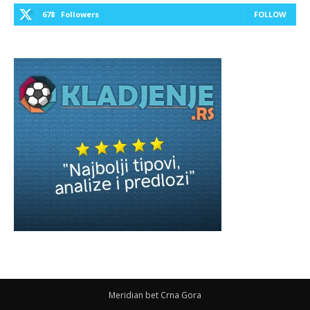
678
Followers
FOLLOW
Meridian bet Crna Gora