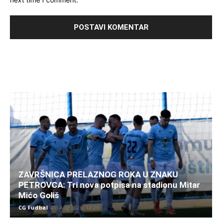
ZAVRŠNICA PRELAZNOG ROKA U ZNAKU
PETROVCA: Tri nova potpisa na stadionu Mitar
Mićo Goliš
CG Fudbal
-
6 Aug 2026. 12:26