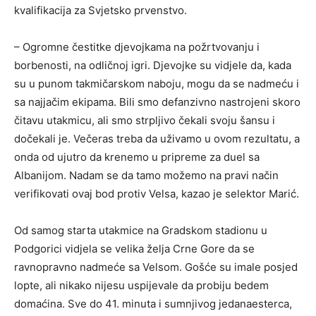
kvalifikacija za Svjetsko prvenstvo.
– Ogromne čestitke djevojkama na požrtvovanju i
borbenosti, na odličnoj igri. Djevojke su vidjele da, kada
su u punom takmičarskom naboju, mogu da se nadmeću i
sa najjačim ekipama. Bili smo defanzivno nastrojeni skoro
čitavu utakmicu, ali smo strpljivo čekali svoju šansu i
dočekali je. Večeras treba da uživamo u ovom rezultatu, a
onda od ujutro da krenemo u pripreme za duel sa
Albanijom. Nadam se da tamo možemo na pravi način
verifikovati ovaj bod protiv Velsa, kazao je selektor Marić.
Od samog starta utakmice na Gradskom stadionu u
Podgorici vidjela se velika želja Crne Gore da se
ravnopravno nadmeće sa Velsom. Gošće su imale posjed
lopte, ali nikako nijesu uspijevale da probiju bedem
domaćina. Sve do 41. minuta i sumnjivog jedanaesterca,