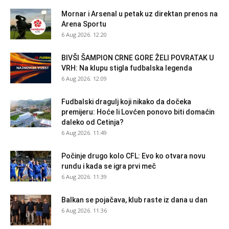
Mornar i Arsenal u petak uz direktan prenos na
Arena Sportu
6 Aug 2026. 12:20
BIVŠI ŠAMPION CRNE GORE ŽELI POVRATAK U
VRH: Na klupu stigla fudbalska legenda
6 Aug 2026. 12:09
Fudbalski dragulj koji nikako da dočeka
premijeru: Hoće li Lovćen ponovo biti domaćin
daleko od Cetinja?
6 Aug 2026. 11:49
Počinje drugo kolo CFL: Evo ko otvara novu
rundu i kada se igra prvi meč
6 Aug 2026. 11:39
Balkan se pojačava, klub raste iz dana u dan
6 Aug 2026. 11:36