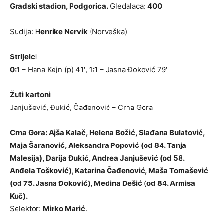
Gradski stadion, Podgorica.
Gledalaca:
400
.
Sudija:
Henrike Nervik
(Norveška)
Strijelci
0:1
– Hana Kejn (p) 41′,
1:1
– Jasna Đoković 79′
Žuti kartoni
Janjušević, Đukić, Čađenović – Crna Gora
Crna Gora: Ajša Kalač, Helena Božić, Slađana Bulatović,
Maja Šaranović, Aleksandra Popović (od 84. Tanja
Malesija), Darija Đukić, Andrea Janjušević (od 58.
Anđela Tošković), Katarina Čađenović, Maša Tomašević
(od 75. Jasna Đoković), Medina Dešić (od 84. Armisa
Kuč).
Selektor:
Mirko Marić
.