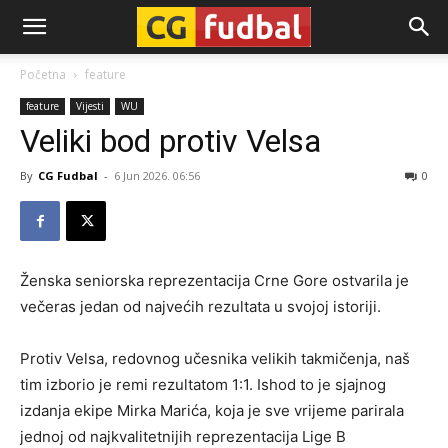
CG-
Početna
feature
feature
Vijesti
WU
Fudbal
Veliki bod protiv Velsa
By
CG Fudbal
-
6 Jun 2026. 06:56
0
Ženska seniorska reprezentacija Crne Gore ostvarila je
večeras jedan od najvećih rezultata u svojoj istoriji.
Protiv Velsa, redovnog učesnika velikih takmičenja, naš
tim izborio je remi rezultatom 1:1. Ishod to je sjajnog
izdanja ekipe Mirka Marića, koja je sve vrijeme parirala
jednoj od najkvalitetnijih reprezentacija Lige B