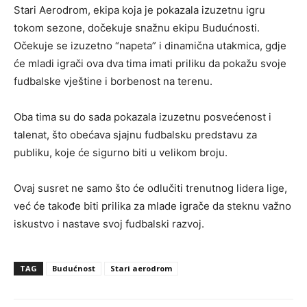
Stari Aerodrom, ekipa koja je pokazala izuzetnu igru
tokom sezone, dočekuje snažnu ekipu Budućnosti.
Očekuje se izuzetno “napeta” i dinamična utakmica, gdje
će mladi igrači ova dva tima imati priliku da pokažu svoje
fudbalske vještine i borbenost na terenu.
Oba tima su do sada pokazala izuzetnu posvećenost i
talenat, što obećava sjajnu fudbalsku predstavu za
publiku, koje će sigurno biti u velikom broju.
Ovaj susret ne samo što će odlučiti trenutnog lidera lige,
već će takođe biti prilika za mlade igrače da steknu važno
iskustvo i nastave svoj fudbalski razvoj.
TAG
Budućnost
Stari aerodrom