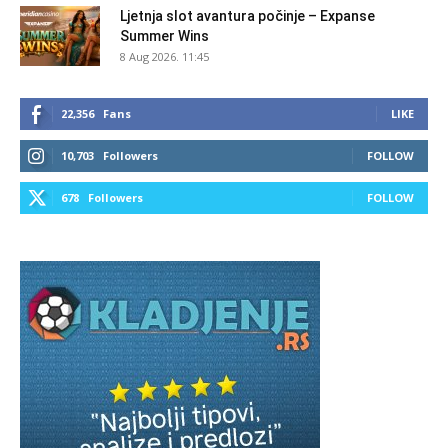
Ljetnja slot avantura počinje – Expanse
Summer Wins
8 Aug 2026. 11:45
22,356
Fans
LIKE
10,703
Followers
FOLLOW
678
Followers
FOLLOW