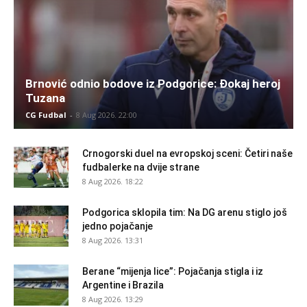
Brnović odnio bodove iz Podgorice: Đokaj heroj
Tuzana
CG Fudbal
-
8 Aug 2026. 22:00
Crnogorski duel na evropskoj sceni: Četiri naše
fudbalerke na dvije strane
8 Aug 2026. 18:22
Podgorica sklopila tim: Na DG arenu stiglo još
jedno pojačanje
8 Aug 2026. 13:31
Berane “mijenja lice”: Pojačanja stigla i iz
Argentine i Brazila
8 Aug 2026. 13:29