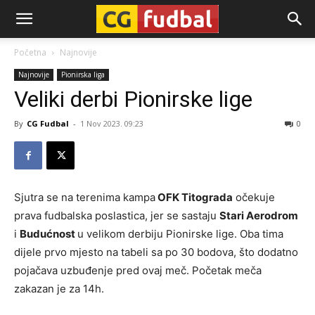
CG-
Početna
Najnovije
Najnovije
Pionirska liga
Fudbal
Veliki derbi Pionirske lige
By
CG Fudbal
-
1 Nov 2023. 09:23
0
Sjutra se na terenima kampa
OFK Titograda
očekuje
prava fudbalska poslastica, jer se sastaju
Stari Aerodrom
i
Budućnost
u velikom derbiju Pionirske lige. Oba tima
dijele prvo mjesto na tabeli sa po 30 bodova, što dodatno
pojačava uzbuđenje pred ovaj meč. Početak meča
zakazan je za 14h.