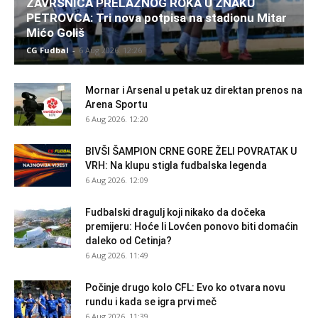
ZAVRŠNICA PRELAZNOG ROKA U ZNAKU
PETROVCA: Tri nova potpisa na stadionu Mitar
Mićo Goliš
CG Fudbal
-
6 Aug 2026. 12:26
Mornar i Arsenal u petak uz direktan prenos na
Arena Sportu
6 Aug 2026. 12:20
BIVŠI ŠAMPION CRNE GORE ŽELI POVRATAK U
VRH: Na klupu stigla fudbalska legenda
6 Aug 2026. 12:09
Fudbalski dragulj koji nikako da dočeka
premijeru: Hoće li Lovćen ponovo biti domaćin
daleko od Cetinja?
6 Aug 2026. 11:49
Počinje drugo kolo CFL: Evo ko otvara novu
rundu i kada se igra prvi meč
6 Aug 2026. 11:39