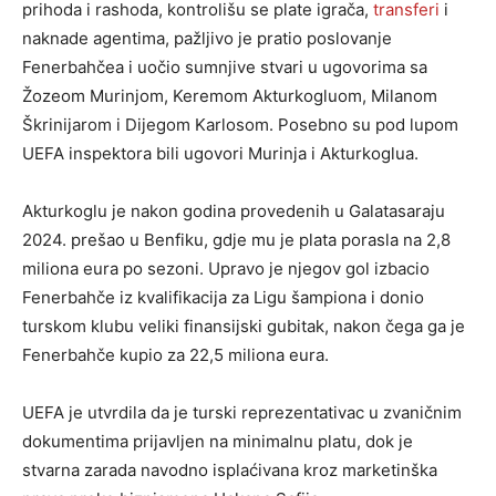
prihoda i rashoda, kontrolišu se plate igrača,
transferi
i
naknade agentima, pažljivo je pratio poslovanje
Fenerbahčea i uočio sumnjive stvari u ugovorima sa
Žozeom Murinjom, Keremom Akturkogluom, Milanom
Škrinijarom i Dijegom Karlosom. Posebno su pod lupom
UEFA inspektora bili ugovori Murinja i Akturkoglua.
Akturkoglu je nakon godina provedenih u Galatasaraju
2024. prešao u Benfiku, gdje mu je plata porasla na 2,8
miliona eura po sezoni. Upravo je njegov gol izbacio
Fenerbahče iz kvalifikacija za Ligu šampiona i donio
turskom klubu veliki finansijski gubitak, nakon čega ga je
Fenerbahče kupio za 22,5 miliona eura.
UEFA je utvrdila da je turski reprezentativac u zvaničnim
dokumentima prijavljen na minimalnu platu, dok je
stvarna zarada navodno isplaćivana kroz marketinška