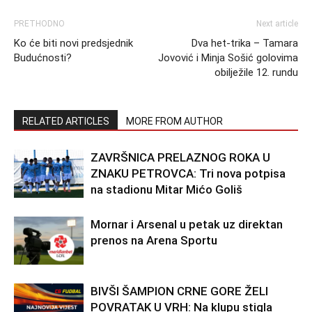
PRETHODNO
Next article
Ko će biti novi predsjednik
Dva het-trika – Tamara
Budućnosti?
Jovović i Minja Sošić golovima
obilježile 12. rundu
RELATED ARTICLES
MORE FROM AUTHOR
ZAVRŠNICA PRELAZNOG ROKA U
ZNAKU PETROVCA: Tri nova potpisa
na stadionu Mitar Mićo Goliš
Mornar i Arsenal u petak uz direktan
prenos na Arena Sportu
BIVŠI ŠAMPION CRNE GORE ŽELI
POVRATAK U VRH: Na klupu stigla