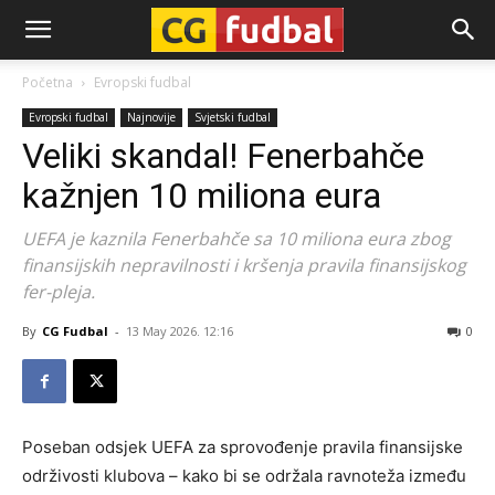
CG-
Početna
Evropski fudbal
Evropski fudbal
Najnovije
Svjetski fudbal
Fudbal
Veliki skandal! Fenerbahče
kažnjen 10 miliona eura
UEFA je kaznila Fenerbahče sa 10 miliona eura zbog
finansijskih nepravilnosti i kršenja pravila finansijskog
fer-pleja.
By
CG Fudbal
-
13 May 2026. 12:16
0
Poseban odsjek UEFA za sprovođenje pravila finansijske
održivosti klubova – kako bi se održala ravnoteža između