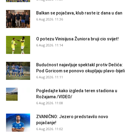
Balkan se pojačava, klub raste iz dana u dan
6 Aug 2026. 11:36
O potezu Vinisijusa Žuniora bruji cio svijet!
6 Aug 2026. 11:14
Budućnost najavljuje spektakl protiv Dečića:
Pod Goricom se ponovo okupljaju plavo-bijeli
6 Aug 2026. 11:11
Pogledajte kako izgleda teren stadiona u
Rožajama /VIDEO/
6 Aug 2026. 11:08
ZVANIČNO: Jezero predstavilo novo
pojačanje!
6 Aug 2026. 11:02