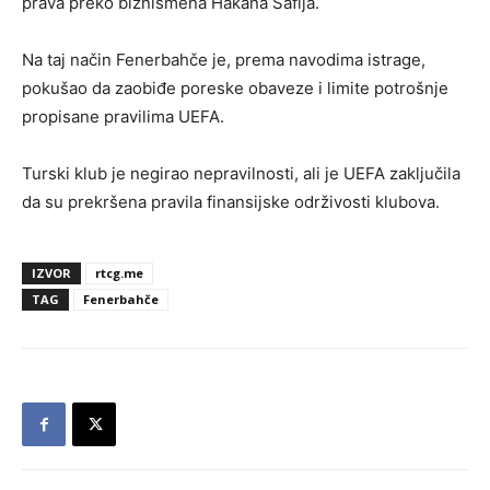
prava preko biznismena Hakana Safija.
Na taj način Fenerbahče je, prema navodima istrage,
pokušao da zaobiđe poreske obaveze i limite potrošnje
propisane pravilima UEFA.
Turski klub je negirao nepravilnosti, ali je UEFA zaključila
da su prekršena pravila finansijske održivosti klubova.
IZVOR
rtcg.me
TAG
Fenerbahče