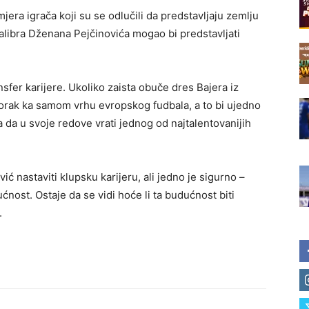
mjera igrača koji su se odlučili da predstavljaju zemlju
alibra Dženana Pejčinovića mogao bi predstavljati
ansfer karijere. Ukoliko zaista obuče dres Bajera iz
korak ka samom vrhu evropskog fudbala, a to bi ujedno
a da u svoje redove vrati jednog od najtalentovanijih
ć nastaviti klupsku karijeru, ali jedno je sigurno –
ućnost. Ostaje da se vidi hoće li ta budućnost biti
.