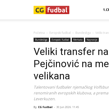
CG-
1.C
Fudbal
Početna
Evropski fudbal
Bundesliga
Veliki tra
Bundesliga
Evropski fudbal
Merkato
Najnovije
Veliki transfer 
Pejčinović na met
velikana
Talentovani fudbaler njemačkog Volfsbur
renomiranih evropskih klubova, a prema i
Leverkuzen.
By
CG Fudbal
-
30 Jun 2026. 11:45