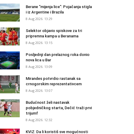
Berane “mijenja lice”: Pojačanja stigla
i iz Argentine i Brazila
8 Aug 2026. 13:29
Selektor objavio spiskove za tri
pripremna kampa u Beranama
8 Aug 2026. 13:15
Posljednji dan prelaznog roka donio
nova lica u Bar
8 Aug 2026. 13:09
Mirandes potvrdio rastanak sa
crnogorskim reprezentativcem
8 Aug 2026. 13:07
Budućnost želi nastavak
pobjedničkog starta, Dečić traži prvi
trijumf
8 Aug 2026. 12:32
KVIZ: Da li koristiš sve mogućnosti