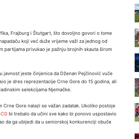
ika, Frajburg i Štutgart, što dovoljno govori o tome
 o napadaču koji već duže vrijeme važi za jednog od
im partijama privukao je pažnju brojnih skauta širom
u javnost jeste činjenica da Dženan Pejčinović vuče
sio je dres reprezentacije Crne Gore do 15 godina, ali
mladinskim selekcijama Njemačke.
 Crne Gore nalazi se važan zadatak. Ukoliko postoje
SCG
bi trebalo da učini sve kako bi ponovo uspostavio
o da ga ubijedi da u seniorskoj konkurenciji obuče