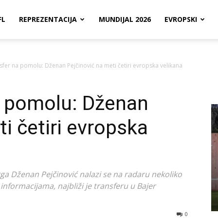
FL
REPREZENTACIJA
MUNDIJAL 2026
EVROPSKI
nsfer na pomolu: Dženan Pejčinović na meti četiri evropska velikana
na pomolu: Dženan
i četiri evropska
ga Dženan Pejčinović nalazi se na radaru nekoliko
nformacijama, najbliži je transferu u Bajer
0