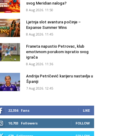
svog Meridian naloga?
8 Aug 2026. 11:50
Ljetnja slot avantura počinje –
Expanse Summer Wins
8 Aug 2026. 11:45
Franeta napustio Petrovac, klub
emotivnom porukom ispratio svog
igrača
8 Aug 2026. 11:36
Andrija Petričević karijeru nastavlja u
Španiji
7 Aug 2026. 12:45
22,356
Fans
LIKE
10,703
Followers
FOLLOW
678
Followers
FOLLOW