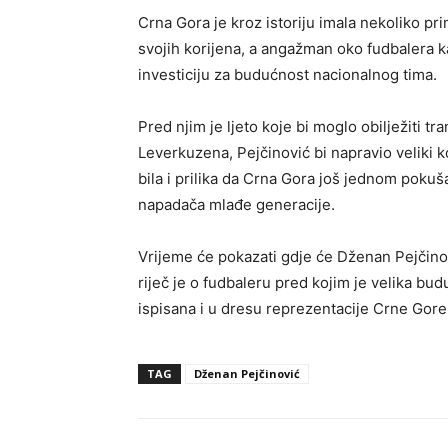
Crna Gora je kroz istoriju imala nekoliko pri
svojih korijena, a angažman oko fudbalera k
investiciju za budućnost nacionalnog tima.
Pred njim je ljeto koje bi moglo obilježiti tr
Leverkuzena, Pejčinović bi napravio veliki 
bila i prilika da Crna Gora još jednom pokuš
napadača mlađe generacije.
Vrijeme će pokazati gdje će Dženan Pejčinovi
riječ je o fudbaleru pred kojim je velika bud
ispisana i u dresu reprezentacije Crne Gore
TAG
Dženan Pejčinović