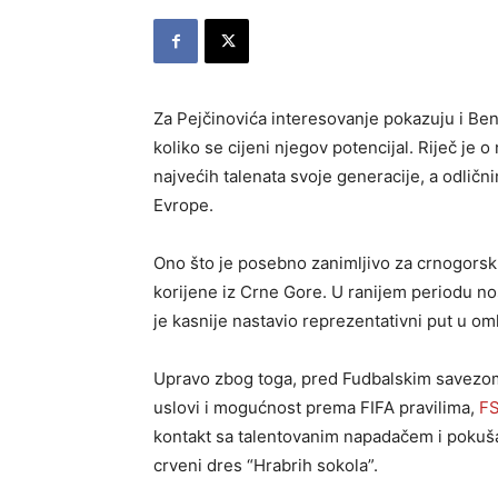
Za Pejčinovića interesovanje pokazuju i Benf
koliko se cijeni njegov potencijal. Riječ je
najvećih talenata svoje generacije, a odličn
Evrope.
Ono što je posebno zanimljivo za crnogorsk
korijene iz Crne Gore. U ranijem periodu no
je kasnije nastavio reprezentativni put u o
Upravo zbog toga, pred Fudbalskim savezom
uslovi i mogućnost prema FIFA pravilima,
F
kontakt sa talentovanim napadačem i pokuša
crveni dres “Hrabrih sokola”.