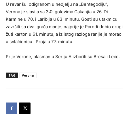
U revanšu, odigranom u nedjelju na „Bentegodiju“,
Verona je slavila sa 3:0, golovima Cakanjia u 26, Di
Karmine u 70. i Laribija u 83. minutu. Gosti su utakmicu
završili sa dva igrača manje, najprije je Parodi dobio drugi
žuti karton u 61. minutu, a iz istog razloga ranije je morao
u svlačionicu i Proja u 77. minutu.
Prije Verone, plasman u Seriju A izborili su Breša i Leće.
TAG
Verona