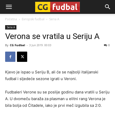
CG-
Početna
Evropski fudbal
Seria A
Seria A
Fudbal
Verona se vratila u Seriju A
By
CG Fudbal
-
3 Jun 2019. 00:03
0
Kjevo je ispao u Seriju B, ali će se najbolji italijanski
fudbal i sljedeće sezone igrati u Veroni.
Fudbaleri Verone su se poslije godinu dana vratili u Seriju
A. U dvomeču baraža za plasman u elitni rang Verona je
bila bolja od Ćitadele, iako je prvi meč izgubila sa 2:0.