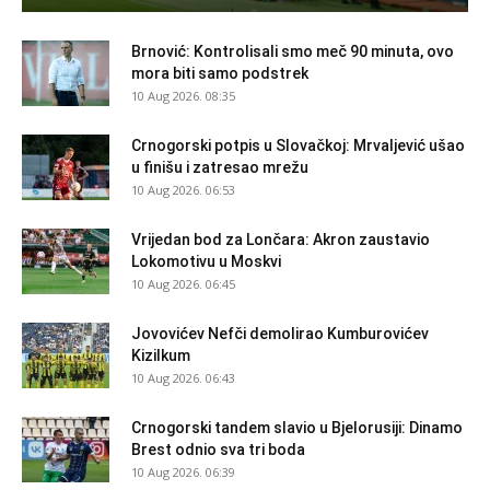
Brnović: Kontrolisali smo meč 90 minuta, ovo
mora biti samo podstrek
10 Aug 2026. 08:35
Crnogorski potpis u Slovačkoj: Mrvaljević ušao
u finišu i zatresao mrežu
10 Aug 2026. 06:53
Vrijedan bod za Lončara: Akron zaustavio
Lokomotivu u Moskvi
10 Aug 2026. 06:45
Jovovićev Nefči demolirao Kumburovićev
Kizilkum
10 Aug 2026. 06:43
Crnogorski tandem slavio u Bjelorusiji: Dinamo
Brest odnio sva tri boda
10 Aug 2026. 06:39