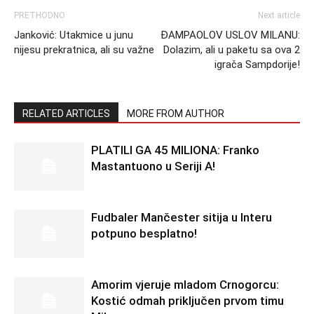
PRETHODNO
Next article
Janković: Utakmice u junu
ĐAMPAOLOV USLOV MILANU:
nijesu prekratnica, ali su važne
Dolazim, ali u paketu sa ova 2
igrača Sampdorije!
RELATED ARTICLES
MORE FROM AUTHOR
PLATILI GA 45 MILIONA: Franko
Mastantuono u Seriji A!
Fudbaler Mančester sitija u Interu
potpuno besplatno!
Amorim vjeruje mladom Crnogorcu:
Kostić odmah priključen prvom timu