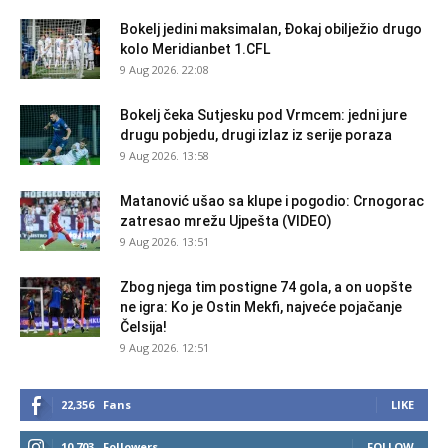
Bokelj jedini maksimalan, Đokaj obilježio drugo
kolo Meridianbet 1.CFL
9 Aug 2026. 22:08
Bokelj čeka Sutjesku pod Vrmcem: jedni jure
drugu pobjedu, drugi izlaz iz serije poraza
9 Aug 2026. 13:58
Matanović ušao sa klupe i pogodio: Crnogorac
zatresao mrežu Ujpešta (VIDEO)
9 Aug 2026. 13:51
Zbog njega tim postigne 74 gola, a on uopšte
ne igra: Ko je Ostin Mekfi, najveće pojačanje
Čelsija!
9 Aug 2026. 12:51
22,356
Fans
LIKE
10,703
Followers
FOLLOW