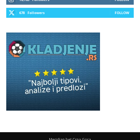
678
Followers
FOLLOW
Meridian bet Crna Gora