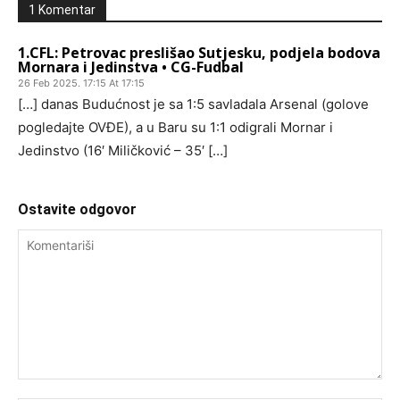
1 Komentar
1.CFL: Petrovac preslišao Sutjesku, podjela bodova
Mornara i Jedinstva • CG-Fudbal
26 Feb 2025. 17:15 At 17:15
[…] danas Budućnost je sa 1:5 savladala Arsenal (golove
pogledajte OVĐE), a u Baru su 1:1 odigrali Mornar i
Jedinstvo (16′ Miličković – 35′ […]
Ostavite odgovor