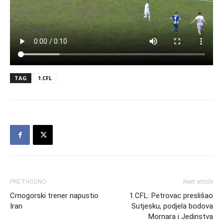
TAG
1.CFL
PRETHODNO
Next article
Crnogorski trener napustio
1.CFL: Petrovac preslišao
Iran
Sutjesku, podjela bodova
Mornara i Jedinstva