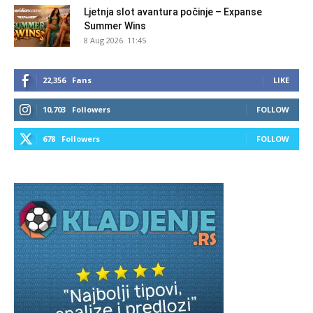
Ljetnja slot avantura počinje – Expanse
Summer Wins
8 Aug 2026. 11:45
22,356
Fans
LIKE
10,703
Followers
FOLLOW
678
Followers
FOLLOW