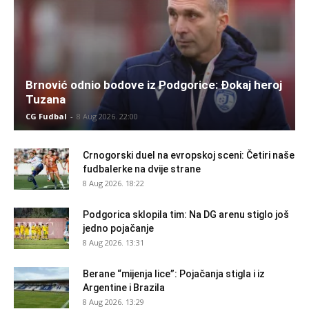
Brnović odnio bodove iz Podgorice: Đokaj heroj
Tuzana
CG Fudbal
-
8 Aug 2026. 22:00
Crnogorski duel na evropskoj sceni: Četiri naše
fudbalerke na dvije strane
8 Aug 2026. 18:22
Podgorica sklopila tim: Na DG arenu stiglo još
jedno pojačanje
8 Aug 2026. 13:31
Berane “mijenja lice”: Pojačanja stigla i iz
Argentine i Brazila
8 Aug 2026. 13:29