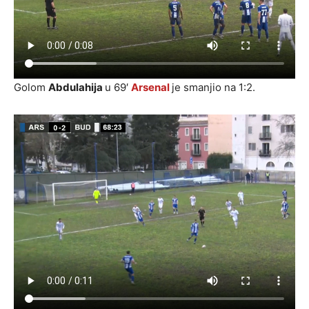
Golom
Abdulahija
u 69′
Arsenal
je smanjio na 1:2.