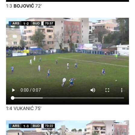
1:3
BOJOVIĆ
72′
1:4 VUKANIĆ 75′