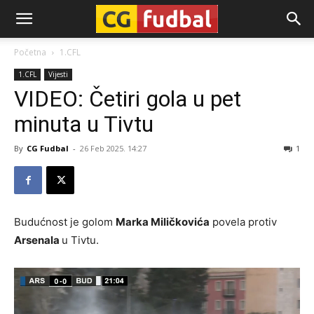
CG-
Početna
1.CFL
1.CFL
Vijesti
Fudbal
VIDEO: Četiri gola u pet
minuta u Tivtu
By
CG Fudbal
-
26 Feb 2025. 14:27
1
Budućnost je golom
Marka Miličkovića
povela protiv
Arsenala
u Tivtu.