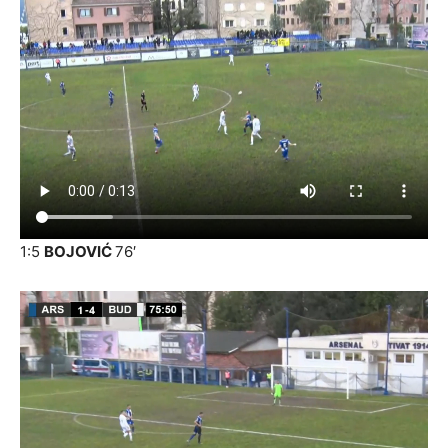
1:5
BOJOVIĆ
76′