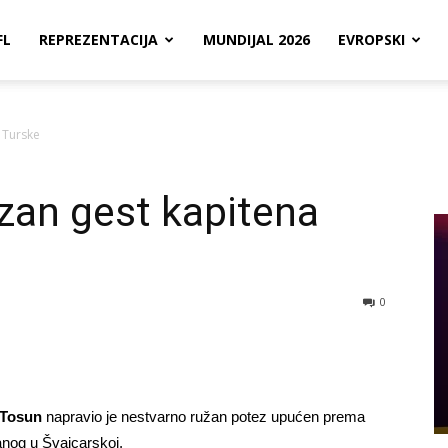
FL
REPREZENTACIJA
MUNDIJAL 2026
EVROPSKI
 Turske
zan gest kapitena
0
 Tosun
napravio je nestvarno ružan potez upućen prema
anog u Švajcarskoj.