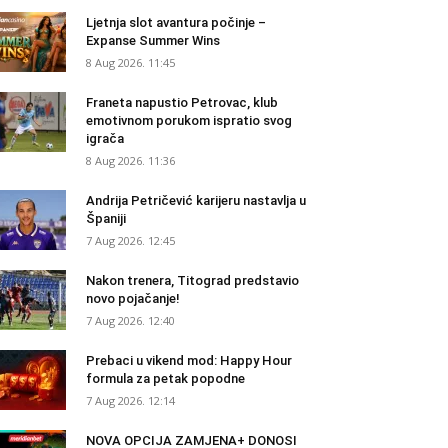
Ljetnja slot avantura počinje –
Expanse Summer Wins
8 Aug 2026. 11:45
Franeta napustio Petrovac, klub
emotivnom porukom ispratio svog
igrača
8 Aug 2026. 11:36
Andrija Petričević karijeru nastavlja u
Španiji
7 Aug 2026. 12:45
Nakon trenera, Titograd predstavio
novo pojačanje!
7 Aug 2026. 12:40
Prebaci u vikend mod: Happy Hour
formula za petak popodne
7 Aug 2026. 12:14
NOVA OPCIJA ZAMJENA+ DONOSI