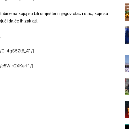
ibine na kojoj su bili smješteni njegov otac i stric, koje su
ajući da će ih zaklati.
.
/C-4gS5Zt6_A” /]
/c5WIrCXKarI” /]