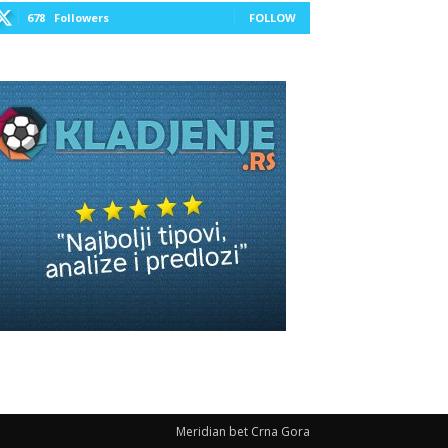
678
Followers
FOLLOW
Meridian bet Crna Gora