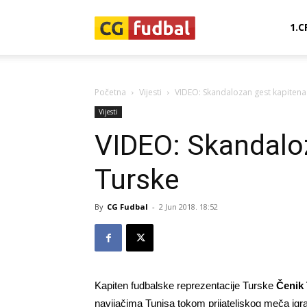
CG-
1.C
Fudbal
Početna
Vijesti
VIDEO: Skandalozan gest kapitena
Vijesti
VIDEO: Skandalo
Turske
By
CG Fudbal
-
2 Jun 2018. 18:52
Kapiten fudbalske reprezentacije Turske
Čenik
navijačima Tunisa tokom prijateljskog meča igr