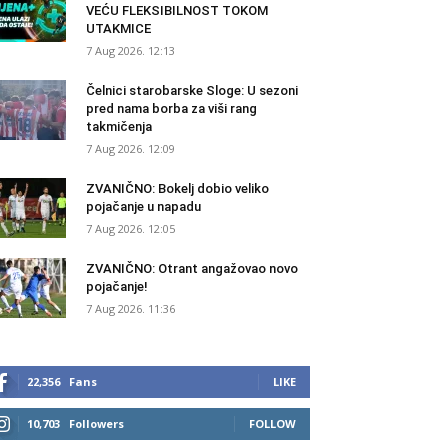
VEĆU FLEKSIBILNOST TOKOM
UTAKMICE
7 Aug 2026. 12:13
Čelnici starobarske Sloge: U sezoni
pred nama borba za viši rang
takmičenja
7 Aug 2026. 12:09
ZVANIČNO: Bokelj dobio veliko
pojačanje u napadu
7 Aug 2026. 12:05
ZVANIČNO: Otrant angažovao novo
pojačanje!
7 Aug 2026. 11:36
22,356
Fans
LIKE
10,703
Followers
FOLLOW