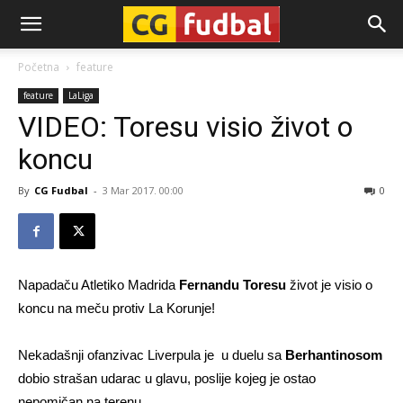
CG-
Početna
feature
feature
LaLiga
Fudbal
VIDEO: Toresu visio život o
koncu
By
CG Fudbal
-
3 Mar 2017. 00:00
0
Napadaču Atletiko Madrida
Fernandu Toresu
život je visio o
koncu na meču protiv La Korunje!
Nekadašnji ofanzivac Liverpula je u duelu sa
Berhantinosom
dobio strašan udarac u glavu, poslije kojeg je ostao
nepomičan na terenu.