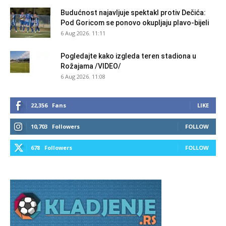
Budućnost najavljuje spektakl protiv Dečića:
Pod Goricom se ponovo okupljaju plavo-bijeli
6 Aug 2026. 11:11
Pogledajte kako izgleda teren stadiona u
Rožajama /VIDEO/
6 Aug 2026. 11:08
22,356
Fans
LIKE
10,703
Followers
FOLLOW
678
Followers
FOLLOW