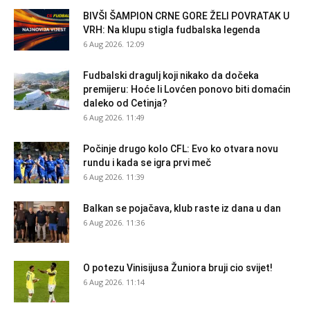
BIVŠI ŠAMPION CRNE GORE ŽELI POVRATAK U
VRH: Na klupu stigla fudbalska legenda
6 Aug 2026. 12:09
Fudbalski dragulj koji nikako da dočeka
premijeru: Hoće li Lovćen ponovo biti domaćin
daleko od Cetinja?
6 Aug 2026. 11:49
Počinje drugo kolo CFL: Evo ko otvara novu
rundu i kada se igra prvi meč
6 Aug 2026. 11:39
Balkan se pojačava, klub raste iz dana u dan
6 Aug 2026. 11:36
O potezu Vinisijusa Žuniora bruji cio svijet!
6 Aug 2026. 11:14