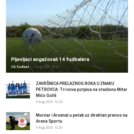
Pljevljaci angažovali 14 fudbalera
CG Fudbal
-
7 Aug 2026. 09:02
ZAVRŠNICA PRELAZNOG ROKA U ZNAKU
PETROVCA: Tri nova potpisa na stadionu Mitar
Mićo Goliš
6 Aug 2026. 12:26
Mornar i Arsenal u petak uz direktan prenos na
Arena Sportu
6 Aug 2026. 12:20