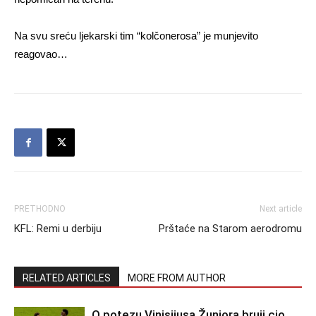
Na svu sreću ljekarski tim “kolčonerosa” je munjevito
reagovao…
PRETHODNO
Next article
KFL: Remi u derbiju
Prštaće na Starom aerodromu
RELATED ARTICLES
MORE FROM AUTHOR
O potezu Vinisijusa Žuniora bruji cio