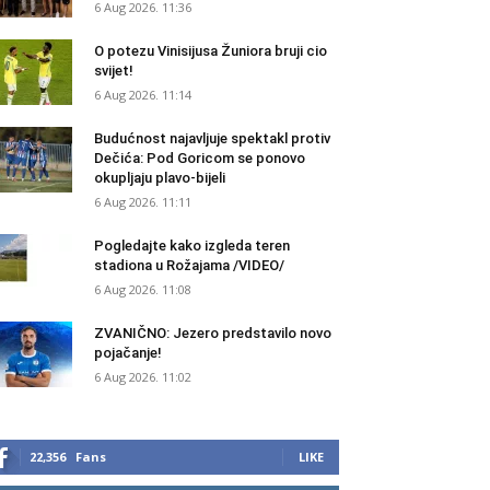
6 Aug 2026. 11:36
O potezu Vinisijusa Žuniora bruji cio
svijet!
6 Aug 2026. 11:14
Budućnost najavljuje spektakl protiv
Dečića: Pod Goricom se ponovo
okupljaju plavo-bijeli
6 Aug 2026. 11:11
Pogledajte kako izgleda teren
stadiona u Rožajama /VIDEO/
6 Aug 2026. 11:08
ZVANIČNO: Jezero predstavilo novo
pojačanje!
6 Aug 2026. 11:02
22,356
Fans
LIKE