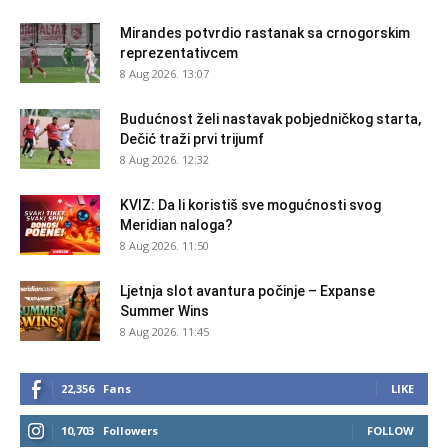
Mirandes potvrdio rastanak sa crnogorskim
reprezentativcem
8 Aug 2026. 13:07
Budućnost želi nastavak pobjedničkog starta,
Dečić traži prvi trijumf
8 Aug 2026. 12:32
KVIZ: Da li koristiš sve mogućnosti svog
Meridian naloga?
8 Aug 2026. 11:50
Ljetnja slot avantura počinje – Expanse
Summer Wins
8 Aug 2026. 11:45
22,356
Fans
LIKE
10,703
Followers
FOLLOW