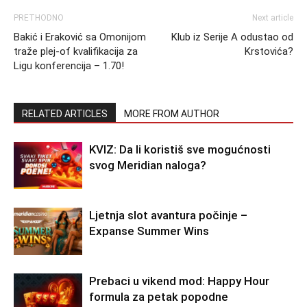
PRETHODNO
Next article
Bakić i Eraković sa Omonijom
Klub iz Serije A odustao od
traže plej-of kvalifikacija za
Krstovića?
Ligu konferencija – 1.70!
RELATED ARTICLES
MORE FROM AUTHOR
KVIZ: Da li koristiš sve mogućnosti
svog Meridian naloga?
Ljetnja slot avantura počinje –
Expanse Summer Wins
Prebaci u vikend mod: Happy Hour
formula za petak popodne