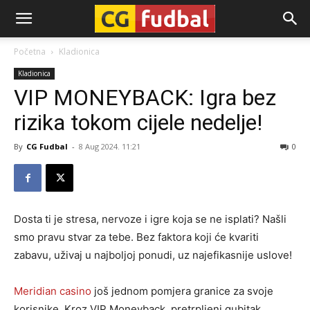
CG-
Početna
Kladionica
Kladionica
Fudbal
VIP MONEYBACK: Igra bez
rizika tokom cijele nedelje!
By
CG Fudbal
-
8 Aug 2024. 11:21
0
Dosta ti je stresa, nervoze i igre koja se ne isplati? Našli
smo pravu stvar za tebe. Bez faktora koji će kvariti
zabavu, uživaj u najboljoj ponudi, uz najefikasnije uslove!
Meridian casino
još jednom pomjera granice za svoje
korisnike. Kroz VIP Moneyback, pretrpljeni gubitak